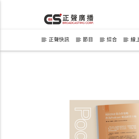
正聲快訊
節目
綜合
線