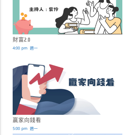
財富2.0
4:00
pm
週一
贏家向錢看
5:00
pm
週一