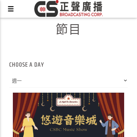
節目
X
CHOOSE A DAY