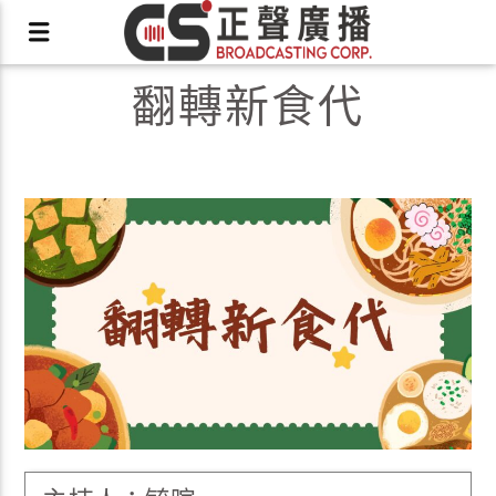
翻轉新食代
X