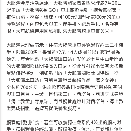
大鵬灣今夏活動連連，大鵬灣國家風景區管理處7月30日
起舉辦「大鵬灣藝騎GO」單車旅遊活動，結合旅宿業，
推住東港、林邊、琉球，可100元加購原價700元的單車
導覽遊程，內容包含單車、伴手禮、紀念手札，名額有
限，大可藉機善用國旅補助來大鵬灣騎單車賞美景。
大鵬灣管理處表示，住宿大鵬灣單車導覽遊程約需二小時
半，限量200名，採預約登記，4人成團並以實際出團為
優先；集合地點「大鵬灣單車站」就位於七月中重新開放
的大鵬灣國際休閒特區入口處，從此放射狀出發有需多新
景點值得探訪，例如新開放「大鵬灣國際休閒特區」從
「大鵬灣單車站」直到台灣燈會藝術作品「海之女神」，
全長約700公尺，沿岸際可參觀日據時期歷史遺跡防空洞
與軍事月台、主燈「巨鮪來富」、西塔台、西班牙式建築
「海上教堂」等景點；而且鵬管處也針對西塔台、海上教
堂完成招租，為遊客提供餐飲服務。
鵬管處特別推薦，甚至可放膽騎往距離約4公里的鵬村濕
地，這過程會繞經潟湖、龍貓隧道、濕地，直到鵬村濕地