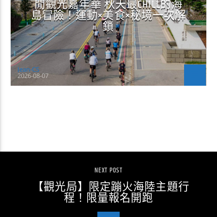
閒觀光嘉年華 秋天最CHILL的海
島冒險！運動×美食×秘境一次解
鎖
Jean-CS
2026-08-07
CONTINUE READING
NEXT POST
【觀光局】限定蹦火海陸主題行
程！限量報名開跑