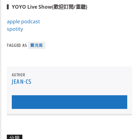
▍
YOYO Live Show(歡迎訂閱/重聽)
apple podcast
spotity
TAGGED AS
觀光局
AUTHOR
JEAN-CS
AUTHOR'S ARCHIVE
分類