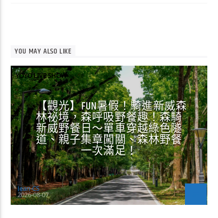
YOU MAY ALSO LIKE
YOYO LIVE SHOW
【觀光】FUN暑假！騎進新威森
林祕境，森呼吸野餐趣！森騎
新威野餐日～單車穿越綠色隧
道、親子集章闖關、森林野餐
一次滿足！
Jean-CS
2026-08-07