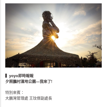
▍yoyo即時報報
夕照鵬村濕地公園—我來了!
特別來賓：
大鵬灣管理處 王玟傑副處長