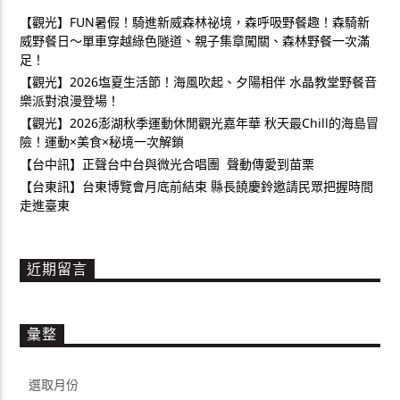
【觀光】FUN暑假！騎進新威森林祕境，森呼吸野餐趣！森騎新
威野餐日～單車穿越綠色隧道、親子集章闖關、森林野餐一次滿
足！
【觀光】2026塩夏生活節！海風吹起、夕陽相伴 水晶教堂野餐音
樂派對浪漫登場！
【觀光】2026澎湖秋季運動休閒觀光嘉年華 秋天最Chill的海島冒
險！運動×美食×秘境一次解鎖
【台中訊】正聲台中台與微光合唱團 聲動傳愛到苗栗
【台東訊】台東博覽會月底前結束 縣長饒慶鈴邀請民眾把握時間
走進臺東
近期留言
彙整
彙
整