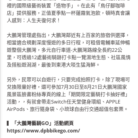
裡的國際級藝術裝置「造物手」。在此有「鳥仔腳咖啡
店」提供服務，正值夏季點一杯蓮霧氣泡飲，頓時真會讓
人感到：人生夫復何求！
大鵬灣管理處指出，大鵬灣鄰近有上百家的旅宿供選擇，
相當適合規劃深度慢遊的多日行程，可租借電輔車延伸暢
遊整個大鵬灣，多元自行車道-大鵬灣路線全長約22公
里，可透過12處藝術騎跡打卡點一覽濕地生態、社區風情
及搭船遊潟湖，最後到東港大啖生猛海鮮。
另外，民眾可以自遊行，只要完成拍照打卡，除了現場可
兌換限量好禮，還可參加7月30日至8月21日大鵬灣國家
風景區臉書粉絲專頁的線上「期間限定藝騎打卡抽好禮」
活動，，有就會帶走Switch任天堂健身環組、APPLE
AirPods、旅行隨身袋、小琉球自由行交通超值包套票。
▍
「大鵬灣藝騎GO」活動網頁
https://www.dpbbikego.com/