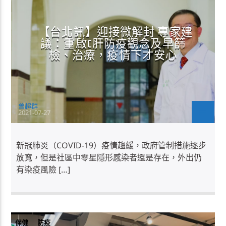
【台北訊】迎接微解封 專家建
議：重啟C肝防疫觀念及早篩
檢、治療，疫情下才安心
曾超群
2021-07-27
新冠肺炎（COVID-19）疫情趨緩，政府管制措施逐步
放寬，但是社區中零星隱形感染者還是存在，外出仍
有染疫風險 […]
保健
防疫