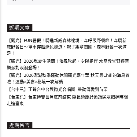
近期文章
【觀光】FUN暑假！騎進新威森林祕境，森呼吸野餐趣！森騎新
威野餐日～單車穿越綠色隧道、親子集章闖關、森林野餐一次滿
足！
【觀光】2026塩夏生活節！海風吹起、夕陽相伴 水晶教堂野餐音
樂派對浪漫登場！
【觀光】2026澎湖秋季運動休閒觀光嘉年華 秋天最Chill的海島冒
險！運動×美食×秘境一次解鎖
【台中訊】正聲台中台與微光合唱團 聲動傳愛到苗栗
【台東訊】台東博覽會月底前結束 縣長饒慶鈴邀請民眾把握時間
走進臺東
近期留言