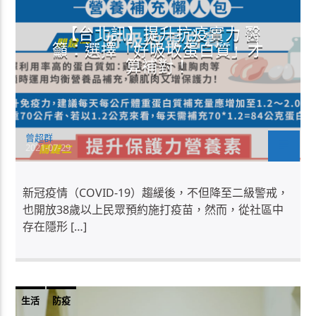
【台北訊】提升抗疫實力 醫
籲：選擇「好吸收蛋白質」才
算補對！
曾超群
2021-07-29
新冠疫情（COVID-19）趨緩後，不但降至二級警戒，
也開放38歲以上民眾預約施打疫苗，然而，從社區中
存在隱形 […]
生活
防疫