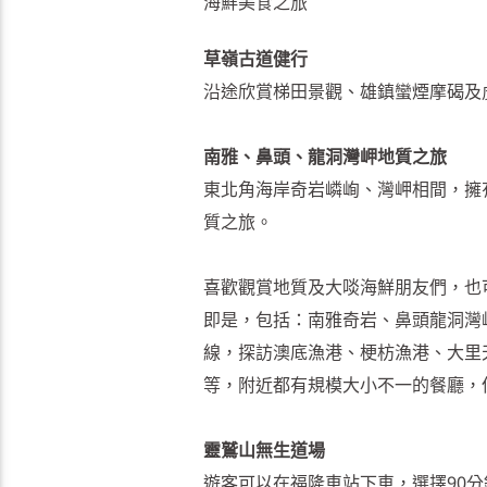
海鮮美食之旅
草嶺古道健行
沿途欣賞梯田景觀、雄鎮蠻煙摩碣及
南雅、鼻頭、龍洞灣岬地質之旅
東北角海岸奇岩嶙峋、灣岬相間，擁
質之旅。
喜歡觀賞地質及大啖海鮮朋友們，也
即是，包括：南雅奇岩、鼻頭龍洞灣
線，探訪澳底漁港、梗枋漁港、大里
等，附近都有規模大小不一的餐廳，
靈鷲山無生道場
遊客可以在福隆車站下車，選擇90分