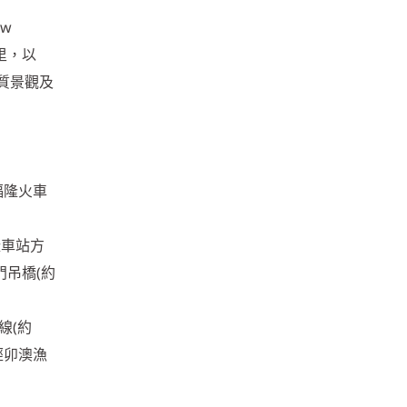
w
里，以
質景觀及
福隆火車
隆車站方
門吊橋(約
線(約
 經卯澳漁