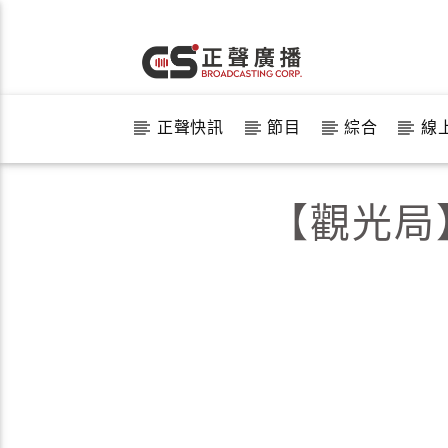
正聲快訊
節目
綜合
線
【觀光局