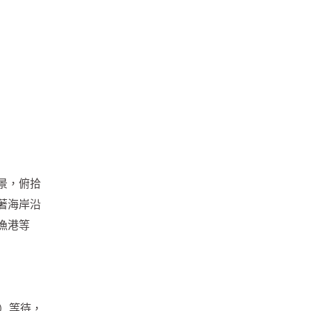
景，俯拾
著海岸沿
漁港等
旁）等待，