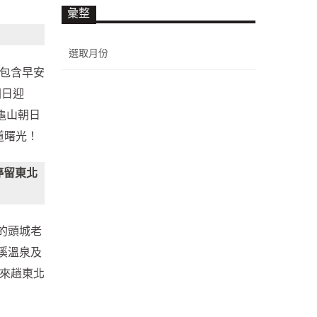
彙整
彙
整
，包含早安
朝日迎
龜山朝日
道曙光！
停留東北
的頭城老
溪溫泉及
來趟東北