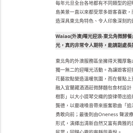
每年元旦全台各地都有不同類型的迎
島美景一直以來都受眾多遊客喜歡，
造深具東北角特色、令人印象深刻的
Waiao(外澳)曙光迎浪-東北角
光，真的非常令人期待，能請副處長
東北角的外澳服務區坐擁得天獨厚龜山
獨一無二的迎曙光活動。為讓遊客迎
花藝妝點營造溫暖氛圍，而在餐點上
融入宜蘭藏酒酒莊微酵麵包食材設計
樹影」以大小提琴交織的旋律帶出追
龔德，以靈魂嗓音帶來振奮歌曲「追
勇敢向前；最後則由Oneness 
形式，演繹出清新自然又富有典雅的
民眾，回歸心靈的寧靜與喜悅。