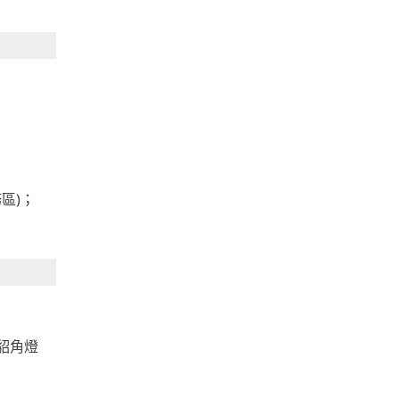
區)；
貂角燈