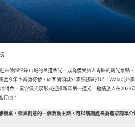
長
即將迎來喚醒沿岸山城的首道金光，成為備受旅人青睞的觀光景點
處今年也蓄勢待發，於宜蘭頭城外澳服務區推出「Waiao(外澳
地特色、富含儀式感形式迎接新年第一道光，邀請旅人在2023年
進行曲。
酵餐桌，極具創意的一個活動主題，可以請副處長為聽眾簡單介