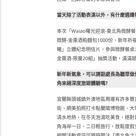
當天除了活動表演以外，有什麼週邊
本次「Waiao曙光迎浪-東北角微
微酵-金棗酒粕麵包1000份、新年祈福
曦」立體紀念明信片，參與微酵餐桌之
金棗酒-限量20組」抽獎活動，滿滿
新年新氣象，可以請副處長為聽眾做
角來趟深度旅遊體驗嗎?
宜蘭縣頭城鎮外澳地區周邊有許多豐
街、網美拍照打卡點蘭陽博物館、大
清水地熱，在冬天泡湯吃美食，絕對
角海岸一日、二日輕旅行，放鬆度假
相關活動資訊可隨時關注「東北角之