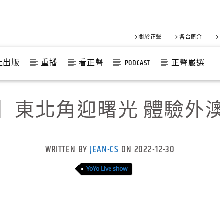
關於正聲
各台簡介
上出版
重播
看正聲
PODCAST
正聲嚴選
】東北角迎曙光 體驗外
WRITTEN BY
JEAN-CS
ON 2022-12-30
YoYo Live show