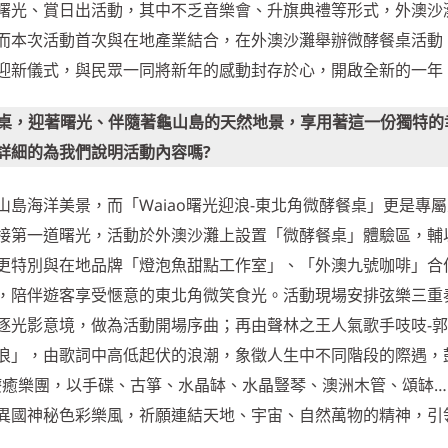
曙光、賞日出活動，其中不乏音樂會、升旗典禮等形式，外澳沙
而本次活動首次與在地產業結合，在外澳沙灘舉辦微酵餐桌活動
迎新儀式，與民眾一同將新年的感動封存於心，開啟全新的一年
微酵餐桌，迎著曙光、伴隨著龜山島的天然地景，享用著這一份獨特的
詳細的為我們說明活動內容嗎?
島海洋美景，而「Waiao曙光迎浪-東北角微酵餐桌」更是專
接第一道曙光，活動於外澳沙灘上設置「微酵餐桌」體驗區，輔
更特別與在地品牌「燈泡魚甜點工作室」、「外澳九號咖啡」合
，陪伴遊客享受愜意的東北角微笑食光。活動現場安排弦樂三重
逐光影意境，做為活動開場序曲；再由聲林之王人氣歌手吱吱-
浪」，由歌詞中高低起伏的浪潮，象徵人生中不同階段的際遇，
聲波療癒樂團，以手碟、古箏、水晶缽、水晶豎琴、澳洲木管、頌缽…
異國神秘色彩樂風，祈願連結天地、宇宙、自然萬物的精神，引