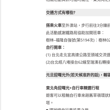
交通方式有哪些?
搭乘火車
至外澳站，步行前往3分鐘
此活動感謝鐵路局協助加開班車：
樹林–福隆自強號(第5194次)：樹林02:00
自行開車：
(1) 台北走北宜高速公路至頭城交流道
(2)台北經八堵接台62線至瑞濱右轉接台
元旦迎曙光外(若天候准許的話)，轄
東北角迎曙光+自行車精選行程
遊客可以租輛自行車來趟舊草嶺環狀
塔。
■ 環狀線自行車追風之旅