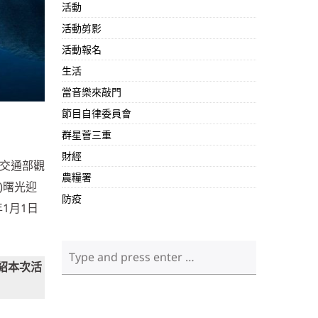
活動
活動剪影
活動報名
生活
當音樂來敲門
節目自律委員會
群星薈三重
財經
，交通部觀
農糧署
)曙光迎
防疫
1月1日
紹本次活