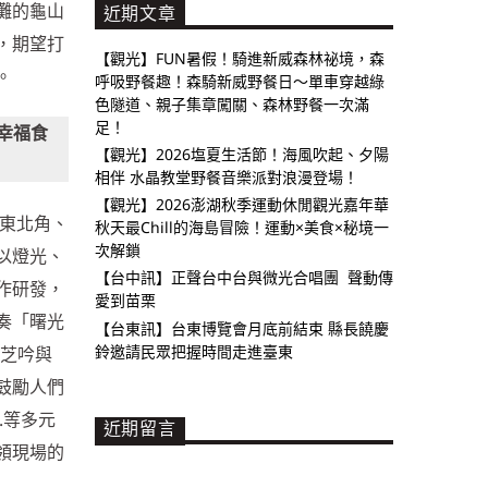
灘的龜山
近期文章
，期望打
【觀光】FUN暑假！騎進新威森林祕境，森
。
呼吸野餐趣！森騎新威野餐日～單車穿越綠
色隧道、親子集章闖關、森林野餐一次滿
足！
幸福食
【觀光】2026塩夏生活節！海風吹起、夕陽
相伴 水晶教堂野餐音樂派對浪漫登場！
【觀光】2026澎湖秋季運動休閒觀光嘉年華
屬東北角、
秋天最Chill的海島冒險！運動×美食×秘境一
次解鎖
以燈光、
【台中訊】正聲台中台與微光合唱團 聲動傳
作研發，
愛到苗栗
奏「曙光
【台東訊】台東博覽會月底前結束 縣長饒慶
鈴邀請民眾把握時間走進臺東
郭芝吟與
鼓勵人們
.等多元
近期留言
領現場的