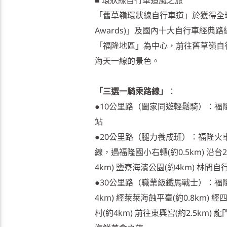
「舊草嶺環狀線自行車道」於獲得全球觀光
Awards)」及國內十大自行車經典
「福隆地區」為中心，前往舊草嶺自
海天一線的景色。
「三選一騎乘路線」
：
●10公里路（闔家同遊輕鬆騎）：福隆火
站
●20公里路（腿力養成班）：福隆火車站(
線，遇福隆國小右轉(約0.5km) 沿台2
4km) 鹽寮海濱公園(約4km) 林間
●30公里路（職業級鐵馬戰士）：福隆火
4km) 經萊萊海蝕平臺(約0.8km) 經
村(約4km) 前往東興宮(約2.5km) 