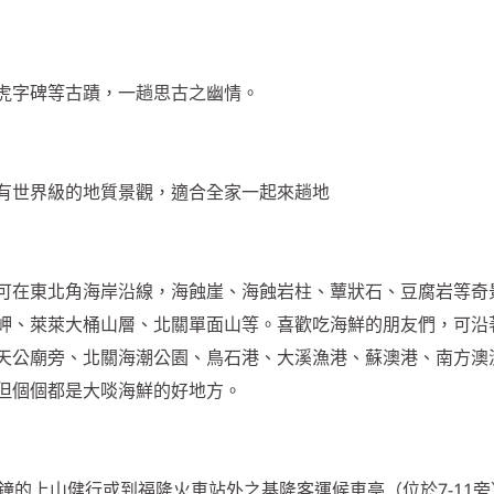
虎字碑等古蹟，一趟思古之幽情。
有世界級的地質景觀，適合全家一起來趟地
可在東北角海岸沿線，海蝕崖、海蝕岩柱、蕈狀石、豆腐岩等奇
岬、萊萊大桶山層、北關單面山等。喜歡吃海鮮的朋友們，可沿
天公廟旁、北關海潮公園、鳥石港、大溪漁港、蘇澳港、南方澳
但個個都是大啖海鮮的好地方。
鐘的上山健行或到福隆火車站外之基隆客運候車亭（位於7-11