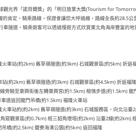
界「諾貝爾獎」的「明日旅業大獎(Tourism for Tomorro
路線的肯定，騎乘路線，保證會讓您大呼過癮，路線全長約28.5公
行車隧道，騎乘遊客可以透過慢遊方式欣賞東北角海岸豐富的地
車站(約2km) 舊草嶺隧道(約3km) 石城觀景區(約5km) 折返
約2km) 舊草嶺隧道(約3km) 石城觀景區(約4.5km) 折返福
線旁騎至東興街後左轉東興宮(約1.5km) 榕情步道(約1.5km) 龍
自行車道返回龍門吊橋(約1.5km) 福隆火車站
車站約(約2km) 舊草嶺隧道(約3km) 石城服務區，向北沿臺2
四角窟觀景區(約0.7km) 經三貂角燈塔(約2km) 沿臺2線(約2km)
龍門吊橋(約2.5km) 鹽寮海濱公園(約5km) 返回福隆