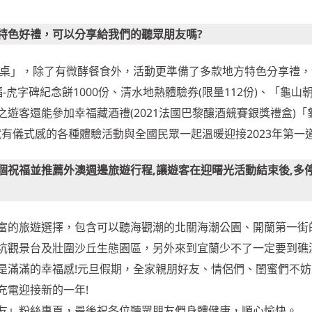
特色好禮，可以分享給我們的聽眾朋友嗎?
酵餐桌」，除了有微酵餐食外，活動更準備了多款地方特色分享禮
-虎字碑紀念餅1000份、清水地熱體驗券(限量112份)、「龜山
遊客還能參加幸福藏酒禮(2021法國巴黎釀酒競賽銀獎禮盒)「
賦有儀式感的各種體驗活動與全國民眾一起溫暖迎接2023年第一
個祝福並推薦外澳週邊旅遊行程,讓遊客在迎曙光活動結束後,多
富的旅遊選擇，包含可以聽海觀潮的北關海潮公園、開蘭第一街
坑觀景台及壯圍沙丘生態園區，另外來到宜蘭少不了一定要到礁
是滿滿的幸福感!元旦假期，全家親朋好友、情侶們、閨蜜們不妨
充電迎接新的一年!
友」粉絲專頁，最後祝各位聽眾朋友們身體健康，順心愉快。