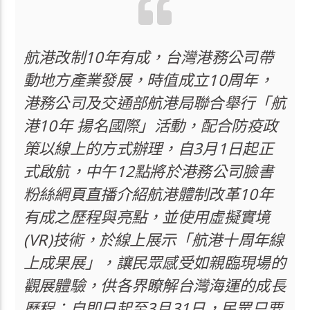
航港改制10年有成，台灣港務公司帶
動地方產業發展，時值成立10周年，
港務公司及交通部航港局聯合舉行「航
港10年 揚名國際」活動，配合防疫政
策以線上的方式辦理，自3月1日起正
式啟航，中午12點將於港務公司臉書
粉絲網頁直播介紹航港體制改革10年
有成之歷程與亮點，並使用虛擬實境
(VR)技術，於線上展示「航港十周年線
上成果展」，讓民眾感受如親臨現場的
觀展體驗，供各界瞭解台灣海運的成長
歷程；自即日起至3月31日，民眾只要