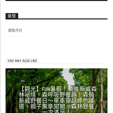
彙整
彙
整
YOU MAY ALSO LIKE
YOYO LIVE SHOW
【觀光】FUN暑假！騎進新威森
林祕境，森呼吸野餐趣！森騎
新威野餐日～單車穿越綠色隧
道、親子集章闖關、森林野餐
一次滿足！