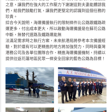
之意，讓我們在強大的工作壓力下謝謝這對夫妻能體諒我
們，給我們鼓勵打氣，讓我們更堅定的認識到這個任務的
珍貴。
綜合今天說明，海運備援執行的限制條件比公路跟鐵路疏
運更多，付出成本更大，所以啟動海運備援是在蘇花公路
中斷，無替代道路及鐵路運能無
法滿足需求時之執行方案，未來航港局將參考本次備援經
驗，對於還有可以更精進的地方將加強努力，同時與臺灣
港務公司及各單位團隊合作、精進海運備援機制，持續以
提供往返花蓮地區民眾一條安全回家的藍色公路為目標！