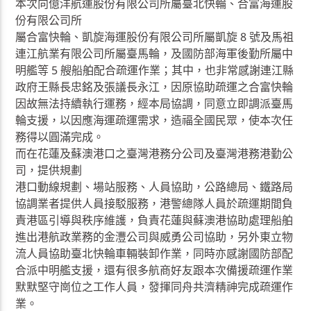
本次向億洋航運股份有限公司所屬臺北快輪、合富海運股
份有限公司所
屬合富快輪、凱旋海運股份有限公司所屬凱旋 8 號及馬祖
連江航業有限公司所屬臺馬輪，及國防部海軍後勤所屬中
明艦等 5 艘船舶配合疏運作業；其中，也非常感謝連江縣
政府王縣長忠銘及張議長永江，因原協助疏運之合富快輪
因故無法持續執行運務，經本局協調，同意立即調派臺馬
輪支援，以因應海運疏運需求，造福全國民眾，使本次任
務得以圓滿完成。
而在花蓮及蘇澳港口之臺灣港務分公司及臺灣港務港勤公
司，提供規劃
港口動線規劃、場站服務、人員協助，公路總局、鐵路局
協調業者提供人員接駁服務，港警總隊人員於疏運期間負
責港區引導與秩序維護，負責花蓮與蘇澳港協助處理船舶
進出港航政業務的金灃公司與威勇公司協助，另外東立物
流人員協助臺北快輪車輛裝卸作業，同時亦感謝國防部配
合派中明艦支援，還有很多航商好友跟本次備援疏運作業
默默堅守崗位之工作人員，發揮同舟共濟精神完成疏運作
業。