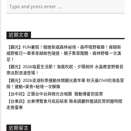
近期文章
【觀光】FUN暑假！騎進新威森林祕境，森呼吸野餐趣！森騎新
威野餐日～單車穿越綠色隧道、親子集章闖關、森林野餐一次滿
足！
【觀光】2026塩夏生活節！海風吹起、夕陽相伴 水晶教堂野餐音
樂派對浪漫登場！
【觀光】2026澎湖秋季運動休閒觀光嘉年華 秋天最Chill的海島冒
險！運動×美食×秘境一次解鎖
【台中訊】正聲台中台與微光合唱團 聲動傳愛到苗栗
【台東訊】台東博覽會月底前結束 縣長饒慶鈴邀請民眾把握時間
走進臺東
近期留言