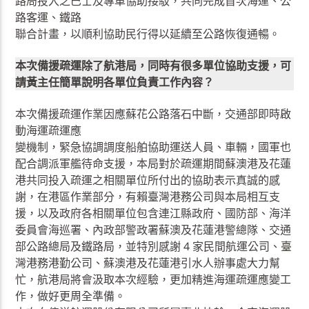
路局投入之巴士及專車協助接駁，共同完成首次海運、公
路客運、鐵路
聯合計畫，以順利協助民行得以延續至公路恢復通暢。
本次備援疏運除了航港局，同時有很多單位協助支援，可
請黃主任簡單說明各單位負責工作內容？
本次備援疏運作業因應蘇花公路落石中斷，交通部即時啟
動海運疏運應
變機制，緊急協調調度船舶協助運送人員、車輛，國軍也
配合調派軍艦待命支援，本局對於疏運期間蘇澳港及花蓮
港共同投入疏運之相關單位所付出的協助表示真誠的感
謝，在港區作業部分，有賴臺灣港務公司與本局相互支
援，以及政府各相關單位包含連江縣政府、國防部、海洋
委員會海巡署、內政部警政署蘇澳及花蓮港警總隊、交通
部公路總局及鐵路局，並特別感謝 4 家民間航運公司、臺
灣港務港勤公司、蘇澳港及花蓮港引水人辦事處大力幫
忙，航港局將會汲取本次經驗，更加精進海運疏運應變工
作，做好更周全準備。