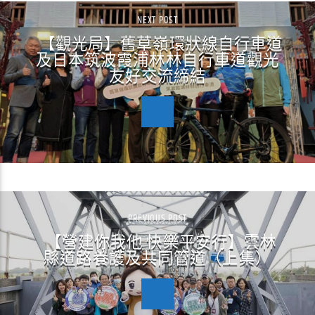
NEXT POST
【觀光局】舊草嶺環狀線自行車道
及日本筑波霞浦林林自行車道觀光
友好交流締結
PREVIOUS POST
【營建你我他 快樂平安行】雲林
縣道路養護及共同管道（上集）