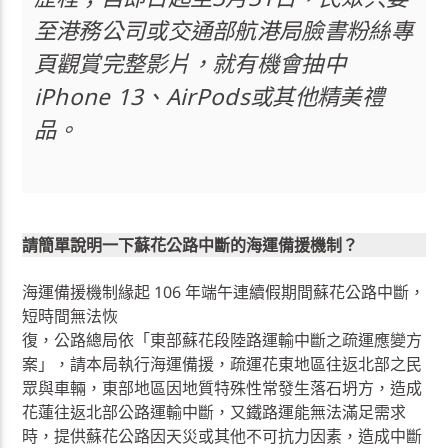
至港務公司或交通部航港局臉書粉絲專
頁觀賞完整影片，就有機會抽中
iPhone 13、AirPods或其他精美禮
品。
請簡單說明一下蘇花公路中斷的海運備援機制？
海運備援機制緣起 106 年端午連續假期間蘇花公路中斷，
短時間無法恢
復，公路總局依「東部蘇花段陸路運輸中斷之疏運應變方
案」，請本局執行海運備援，疏運花東地區往返北部之民
眾與車輛，東部地區因地質特殊性常發生落石坍方，造成
花蓮往返北部公路運輸中斷，又鐵路運能無法滿足需求
時，提供蘇花公路因天災或其他不可抗力因素，造成中斷