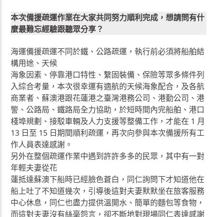
本次備援疏運作業在大家共同努力順利完成，想請問有什
麼最難忘經驗跟聽眾分享？
海運備援疏運不同於鐵、公路疏運，執行前必須將船舶結
構用途、天候
海象因素、停靠港口特性、繫固裝備、保險等眾多條件列
入綜合考量，本次很幸運有適航的天候海象配合，及各航
商業者、蘇澳港跟花蓮港之臺灣港務公司、港勤公司、港
警、公路局、鐵路局全力協助，於短時間內完船舶、港口
棧埠規劃、接駁車輛及人力支援等整備工作，才能在 1 月
13 日至 15 日期間順利疏運，再次向參與本次備援所有工
作人員表達感謝。
另外在整個疏運作業中遇到許許多多的民眾，其中有一對
年輕夫妻從花
蓮抵達蘇澳下船時已經臉色蒼白，同仁詢問下才知道他在
船上吐了不知道幾次，引導後這對夫妻默默坐在旅客服務
中心休息，同仁也盡力提供溫開水、簡單的麵包等食物，
而這對夫妻沒有絲毫怨言，卻不斷地對現場同仁表達感謝