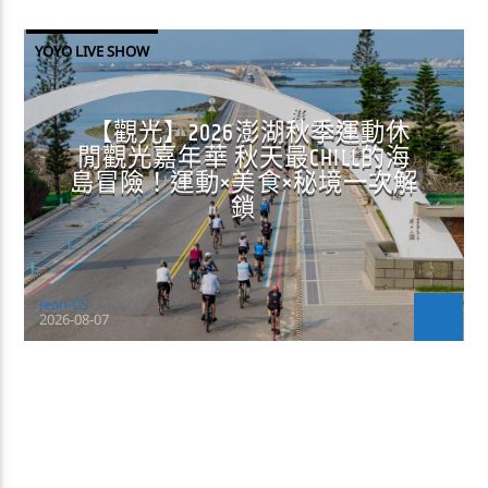
YOYO LIVE SHOW
【觀光】2026澎湖秋季運動休
閒觀光嘉年華 秋天最CHILL的海
島冒險！運動×美食×秘境一次解
鎖
Jean-CS
2026-08-07
CONTINUE READING