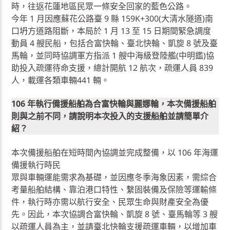
時，往返花蓮地區民眾一條安全回家的藍色公路。
今年 1 月因應蘇花公路臺 9 縣 159K+300(大清水隧道)南
口坍方道路阻斷，本局於 1 月 13 至 15 日期間緊急調度
動員 4 艘民船，包括合富快輪、臺北快輪、凱旋 8 號及臺
馬輪，並同時協調軍方指派 1 艘中海級登陸艦(中明鑑)協
助投入疏運待命支援，總計開航 12 航次，疏運人員 839
人，載運各類車輛441 輛。
106 年執行備援船舶為合富快輪與麗娜輪，本次備援船舶
則與之前不同，請說明本次投入的支援船舶並請簡單介
紹？
本次備援船舶在短時間內協調並完成整備，以 106 年海運
備援執行時民
眾與車輛運能需求為基礎，並因應冬季海象因素，需綜合
考量船舶結構、靠泊港口特性、繫固裝備及保險等運輸條
件，執行時亦需以航行安全、民眾生命與財產安全為優
先。因此，本次協調合富快輪、凱旋 8 號、臺馬輪等 3 艘
以疏運人員為主，並請臺北快輪支援疏運車輛，以增加車