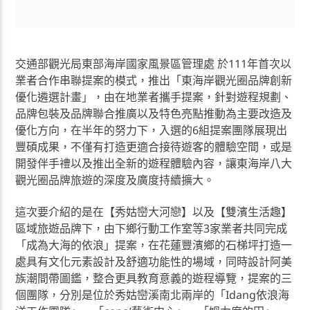
交通部觀光局東部海岸國家風景區管理處 於111年首次以
業者合作串聯提案的模式，推出「東海岸觀光圈品牌創新
優化遴選計畫」，由在地業者攜手提案，針對遊程規劃、
品牌包裝及品牌聯合推廣以及特色亮點推動為主要改造及
優化方向，在半年的努力下，入選的6組提案團隊展現出
豐碩成果，不僅有打造更適合接待遊客的體驗空間，或是
開發伴手禮以及推出全新的遊程體驗內容，讓東海岸八大
觀光圈品牌旅遊的深度及廣度持續擴大。
這次要介紹的是在【秀姑巒大河戀】以及【雙濱生活趣】
區域旅遊品牌下，由下鄉行動工作室等3家業者共同完成
「成為大海的依浪」提案，在花蓮豐濱鄉的石梯坪打造一
處具有文化元素設計及舒適功能性的場域，同時設計阿美
族潮間帶圖鑑，整合更具教育意義的遊程導覽，提案的三
個團隊，分別是位於秀姑巒溪南北兩岸的「Idang依浪海