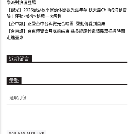
樂派對浪漫登場！
【觀光】2026澎湖秋季運動休閒觀光嘉年華 秋天最Chill的海島冒
險！運動×美食×秘境一次解鎖
【台中訊】正聲台中台與微光合唱團 聲動傳愛到苗栗
【台東訊】台東博覽會月底前結束 縣長饒慶鈴邀請民眾把握時間
走進臺東
近期留言
彙整
彙
整