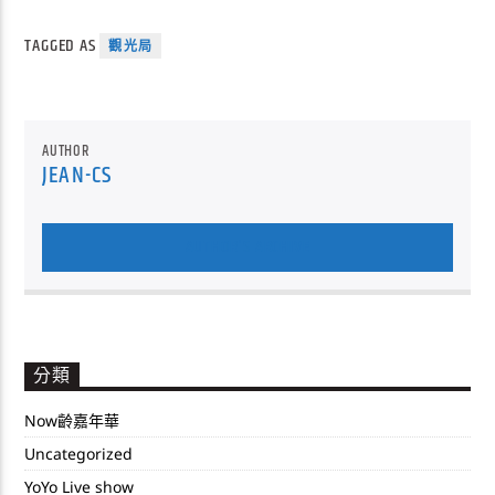
TAGGED AS
觀光局
AUTHOR
JEAN-CS
AUTHOR'S ARCHIVE
分類
Now齡嘉年華
Uncategorized
YoYo Live show