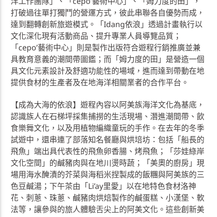
洋工作團隊」、「cepo’藝術中心」、「姆力度的田」，
打破過往單打獨鬥的營運方式，彼此串聯各自優勢而成，
達到翻轉創新旅遊模式。「Idang依浪」透過計畫執行以
文化深化現有活動商品、提升專業人員導覽品質；
「cepo’藝術中心」則是製作出版符合遊程行銷推廣並兼
具教育意義的潮間帶圖鑑；而「姆力度的田」是營造一個
具文化元素設計及舒適功能性的場域，進而達到帶動在地
提供食材的生產者及在地海洋相關業者的合作平台。
【成為大海的依浪】遊程內容以阿美族海洋文化為基底，
認識族人在石梯坪採集捕撈的生活現場、潛進潮間帶、飲
食樂舞文化，以及用植物編織童玩的手作。在去年的冬季
試遊中，還串連了部落知名餐廳與烘培坊：包括「船長的
飛魚」端出具代表性的飛魚卵香腸、烤飛魚；「莎娃綠岸
文化空間」的鹹豬肉與在地川燙時蔬；「美奧的廚房」現
場用海水醃漬的芥菜與海稻米捏製成的飯糰與阿美族的三
色豆鹹湯；下午茶由「Li’ay里愛」以在地特色食材洛神
花、刺蔥、珠蔥、鹹豬肉烘焙製作的鹹蛋糕、小漢堡、軟
法等，讓參與的旅人體驗舌尖上的阿美文化。這些創新美