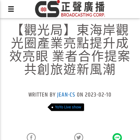
【觀光局】東海岸觀
光圈產業亮點提升成
效亮眼 業者合作提案
共創旅遊新風潮
X
WRITTEN BY
JEAN-CS
ON 2023-02-10
YoYo Live show