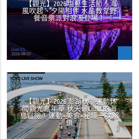
【觀光】2026塩夏生活節！海
風吹起、夕陽相伴 水晶教堂野
餐音樂派對浪漫登場！
Jean-CS
2026-08-07
YOYO LIVE SHOW
【觀光】2026澎湖秋季運動休
閒觀光嘉年華 秋天最CHILL的海
島冒險！運動×美食×秘境一次解
鎖