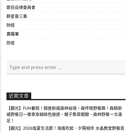
節目自律委員會
群星薈三重
財經
農糧署
防疫
近期文章
【觀光】FUN暑假！騎進新威森林祕境，森呼吸野餐趣！森騎新
威野餐日～單車穿越綠色隧道、親子集章闖關、森林野餐一次滿
足！
【觀光】2026塩夏生活節！海風吹起、夕陽相伴 水晶教堂野餐音