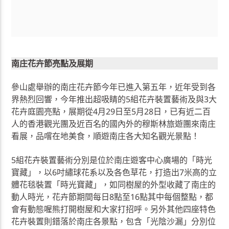
南庄花卉節亮點及展期
參山處舉辦的南庄花卉節今年已進入第五年，近年受到各
界熱烈回響，今年推出超吸睛的5組花卉裝置藝術及與3大
花卉庭園亮點，展期從4月29日至5月28日，已有近二百
人的香港觀光團及近百名的國內外的穆斯林旅遊團來南庄
看展，品嚐在地美食，順遊南庄各大知名觀光景點！
5組花卉裝置藝術分別是位於南庄遊客中心廣場的「時光
寶藏」，以6吋繡球花系以及各色草花，打造出7米高的立
體花毯裝置「時光寶藏」，如同樹屋的外型收藏了南庄的
動人時光，花卉節期間每日8點至16點其中每個整點，都
會有動態喔熊打開樹屋和大家打招呼。另外其他四座特色
花卉裝置則錯落於南庄各景點，包含「光陰沙漏」分別位