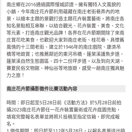
南庄鄉在2016通過國際慢城認證，擁有獨特人文風貌的
小鎮，今年南庄花卉節利用蘊藏在南庄老街巷弄內的地
景，以繪本主題的景觀打造主題花卉裝置藝術，將南庄各
知名景點相互串聯，以結合觀光、花卉裝置、美食、文化
等元素，打造南庄觀光品牌！各界在花卉節期間除了來南
庄賞花吃美食，也歡迎大家到南庄老街、桂花巷、具懷舊
風情的十三間老街、建立於1946年的南庄戲院、康濟吊
橋等地遊賞；也推薦鄰近的東河吊橋、蓬萊溪護魚步道、
蓬萊溪自然生態園區、四十二份坪步道，以及到向天湖、
賽夏民俗文物館、神仙谷等地旅遊，感受一趟南庄獨具魅
力之旅！
南庄花卉節攝影徵件比賽活動內容
時間：即日起至5日28日前《活動方法》於5月28日前拍
攝2023南庄花卉節任一花卉裝置藝術或花卉庭園亮點，
填寫完整報名表單並將照片投稿至指定信箱，即完成報
名。
1.徵件期間：即日起至112年5月28日，以報名表單送出時