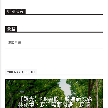
近期留言
彙整
彙
整
YOU MAY ALSO LIKE
YOYO LIVE SHOW
【觀光】FUN暑假！騎進新威森
林祕境，森呼吸野餐趣！森騎