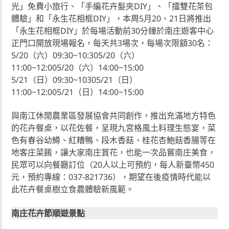
光」免費小旅行、「手編花卉髮夾DIY」、「擂雙花茶包
體驗」和「永生花相框DIY」，本周5月20、21日將推出
「永生花相框DIY」於每場活動前30分鐘於南庄遊客中心
正門口開放現場報名，每天共3場次，每場次限額30名：
5/20（六）09:30~10:305/20（六）
11:00~12:005/20（六）14:00~15:00
5/21（日）09:30~10305/21（日）
11:00~12:005/21（日）14:00~15:00
與南江休閒農業區發展協會共同創作，推出充滿地方特色
的花卉餐桌，以花佐餐，呈現九宮格風土料理生態宴，菜
色有春谷幼鱒、紅糟鴨、段木香菇、桂花杏鮑菇香腸等在
地客庄菜餚，讓大家南庄賞花，也能一次品嘗南庄美食，
民眾可以向餐廳訂位（20人以上可預約，每人新臺幣450
元，預約專線：037-821736），期望在後疫情時代能以
此花卉餐桌樹立食農體驗新風範。
南庄花卉節順遊景點