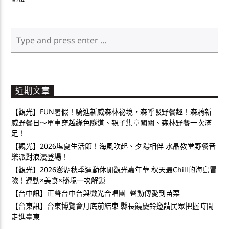
近期文章
【觀光】FUN暑假！騎進新威森林祕境，森呼吸野餐趣！森騎新
威野餐日～單車穿越綠色隧道、親子集章闖關、森林野餐一次滿
足！
【觀光】2026塩夏生活節！海風吹起、夕陽相伴 水晶教堂野餐音
樂派對浪漫登場！
【觀光】2026澎湖秋季運動休閒觀光嘉年華 秋天最Chill的海島冒
險！運動×美食×秘境一次解鎖
【台中訊】正聲台中台與微光合唱團 聲動傳愛到苗栗
【台東訊】台東博覽會月底前結束 縣長饒慶鈴邀請民眾把握時間
走進臺東