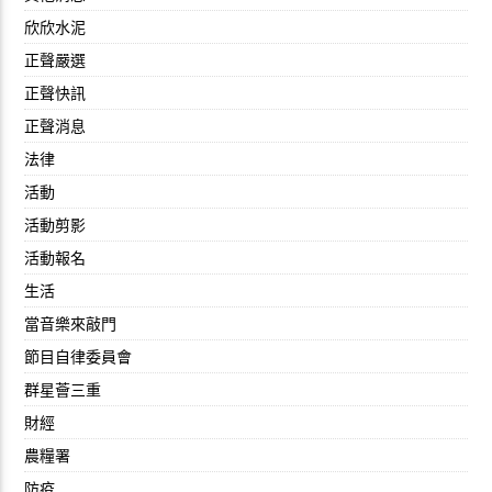
欣欣水泥
正聲嚴選
正聲快訊
正聲消息
法律
活動
活動剪影
活動報名
生活
當音樂來敲門
節目自律委員會
群星薈三重
財經
農糧署
防疫