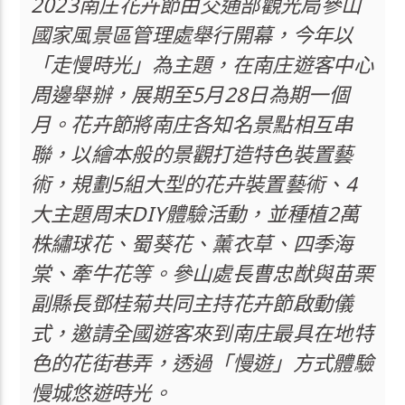
2023南庄花卉節由交通部觀光局參山
國家風景區管理處舉行開幕，今年以
「走慢時光」為主題，在南庄遊客中心
周邊舉辦，展期至5月28日為期一個
月。花卉節將南庄各知名景點相互串
聯，以繪本般的景觀打造特色裝置藝
術，規劃5組大型的花卉裝置藝術、4
大主題周末DIY體驗活動，並種植2萬
株繡球花、蜀葵花、薰衣草、四季海
棠、牽牛花等。參山處長曹忠猷與苗栗
副縣長鄧桂菊共同主持花卉節啟動儀
式，邀請全國遊客來到南庄最具在地特
色的花街巷弄，透過「慢遊」方式體驗
慢城悠遊時光。