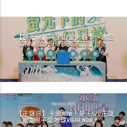
CONTINUE READING
NEXT POST
【觀光局】阿里山螢火蟲季～邀您
暢「螢光下的奇幻星旅」！
PREVIOUS POST
【正聲訊】永續NOW！是！520正聲
邀親子愛地球RIGHT NOW！