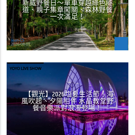
新威野餐日～單車穿越綠色隧
道、親子集章闖關、森林野餐
一次滿足！
Jean-CS
2026-08-07
YOYO LIVE SHOW
【觀光】2026塩夏生活節！海
風吹起、夕陽相伴 水晶教堂野
餐音樂派對浪漫登場！