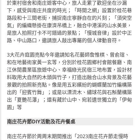
於東村宿舍和南庄遊客中心，旅人走累了歡迎坐在沙漏
下，感受與南庄共度的時光；「時間之網」設置於桂花巷
路段和十三間老街，捕捉南庄寧靜自在的片刻；「須臾空
氣」的編織懸掛在康濟吊橋上，融合中港溪的山水美景，
是旅人拍照打卡不可錯過的景點；「慢城音律」設於中正
路、中山路口，邀請旅人敲出專屬的個人律動音符。
3大花卉庭園亮點今年邀請知名花藝師詹惟棋、曾俞瑄、
和在地藝術家黃一玄等，分別於桂花園鄉村會館餐廳、南
江休閒農業區旅遊中心、幸福綠光民宿三地布置，設計材
料取用大自然的木頭與竹子，打造出融合山水背景及花藝
景觀的拍照新亮點。像是用五彩繽紛的蝴蝶蘭加竹編構築
出的「迎賓竹舞」；或是以漂流木、繡球花與石斛蘭構築
出「夏艷花瀑」；還有藏於山中、宛若遺世獨立的「伊甸
園」等
南庄花卉節DIY活動及花卉餐桌
南庄花卉節於周周末期間推出「2023南庄花卉節走慢時