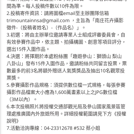
間為準。每人投稿件數以10件為限。
2.投稿寄件資訊：請將圖檔email至主辦團隊信箱
trimountainnsa@gmail.com ，主旨為「南庄花卉攝影
徵件-（投稿者姓名）-（作品名）」。
3.初選：將由主辦單位邀請專業人士組成評審委員會，自
有效參賽作品中，依主題、拍攝構圖、創意等項目評分，
選出15件入圍作品。
4.決選：將擇期於本處粉絲團「趣遊參山：獅頭山 梨山
八卦山」發布15件入圍作品，邀請粉絲共同留言投票，票
數最多的前3名將額外贈送人氣獎獎品及抽出10名觀眾投
票獎。
5.參賽攝影作品規格：須提供數位檔一式規格，每張參賽
攝影作品檔案大小應為1,600萬畫素以上之JPG數位檔
（3M以內）。
6.本次投稿照片將授權交通部觀光局及參山國家風景區管
理處推廣國內外旅遊所用。詳細授權範圍請見下方《授權
說明》
7.活動洽詢專線：04-23312678 #532 蔡小姐