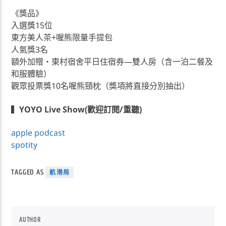
《獎品》
入選獎15位
東方美人茶+喔熊限量手提包
人氣獎3名
額外加贈・東村宿舍平日住宿券—雙人房（含一泊二餐及
和服體驗）
觀眾投票獎10名喔熊頸枕（獎項將直接分別抽出）
▍
YOYO Live Show(歡迎訂閱/重聽)
apple podcast
spotity
TAGGED AS
航港局
AUTHOR