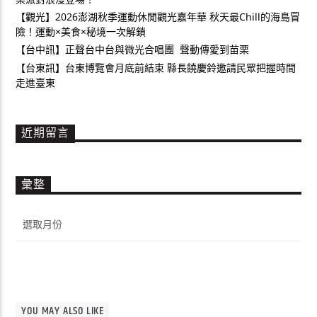
【觀光】2026澎湖秋季運動休閒觀光嘉年華 秋天最Chill的海島冒
險！運動×美食×秘境一次解鎖
【台中訊】正聲台中台與微光合唱團 聲動傳愛到苗栗
【台東訊】台東博覽會月底前結束 縣長饒慶鈴邀請民眾把握時間
走進臺東
近期留言
彙整
彙
整
YOU MAY ALSO LIKE