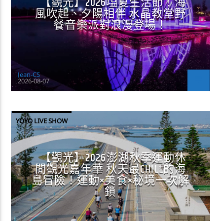
【觀光】2026塩夏生活節！海
風吹起、夕陽相伴 水晶教堂野
餐音樂派對浪漫登場！
Jean-CS
2026-08-07
YOYO LIVE SHOW
【觀光】2026澎湖秋季運動休
閒觀光嘉年華 秋天最CHILL的海
島冒險！運動×美食×秘境一次解
鎖