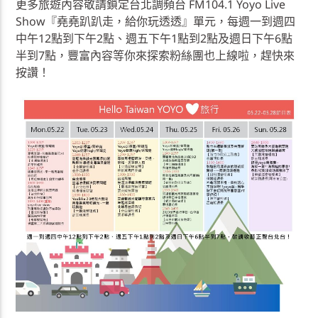
更多旅遊內容敬請鎖定台北調頻台 FM104.1 Yoyo Live
Show『堯堯趴趴走，給你玩透透』單元，每週一到週四
中午12點到下午2點、週五下午1點到2點及週日下午6點
半到7點，豐富內容等你來探索粉絲團也上線啦，趕快來
按讚！