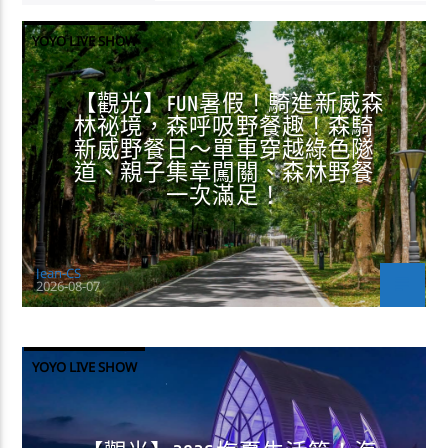
YOYO LIVE SHOW
【觀光】FUN暑假！騎進新威森
林祕境，森呼吸野餐趣！森騎
新威野餐日～單車穿越綠色隧
道、親子集章闖關、森林野餐
一次滿足！
Jean-CS
2026-08-07
YOYO LIVE SHOW