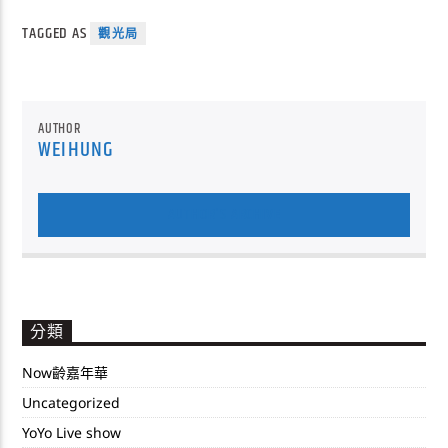
TAGGED AS
觀光局
AUTHOR
WEIHUNG
AUTHOR'S ARCHIVE
分類
Now齡嘉年華
Uncategorized
YoYo Live show