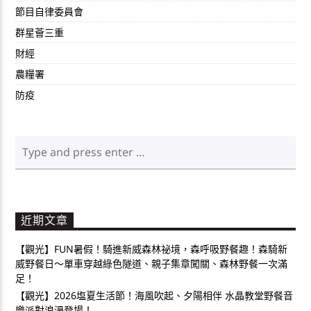
節目自律委員會
群星薈三重
財經
農糧署
防疫
近期文章
【觀光】FUN暑假！騎進新威森林祕境，森呼吸野餐趣！森騎新
威野餐日～單車穿越綠色隧道、親子集章闖關、森林野餐一次滿
足！
【觀光】2026塩夏生活節！海風吹起、夕陽相伴 水晶教堂野餐音
樂派對浪漫登場！