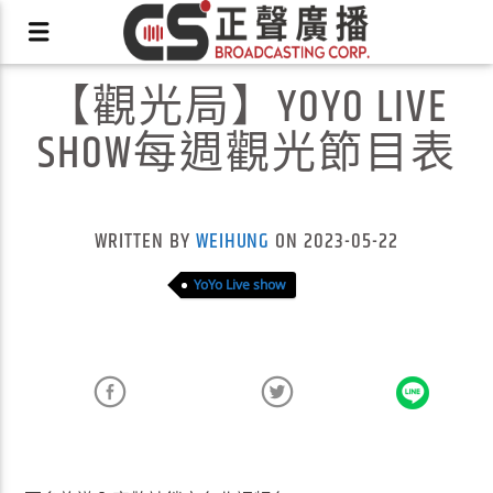
【觀光局】YOYO LIVE
SHOW每週觀光節目表
X
WRITTEN BY
WEIHUNG
ON 2023-05-22
YoYo Live show