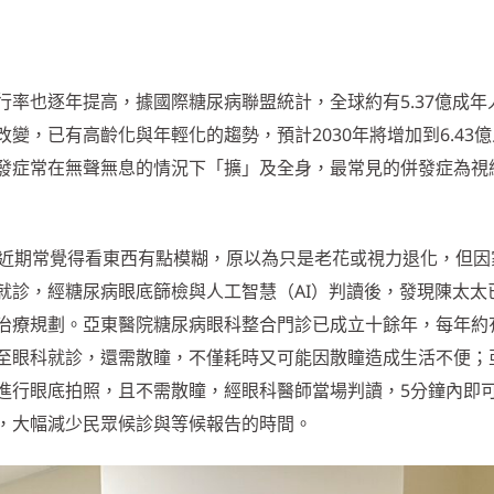
率也逐年提高，據國際糖尿病聯盟統計，全球約有5.37億成年
變，已有高齡化與年輕化的趨勢，預計2030年將增加到6.43
發症常在無聲無息的情況下「擴」及全身，最常見的併發症為視
，近期常覺得看東西有點模糊，原以為只是老花或視力退化，但因
就診，經糖尿病眼底篩檢與人工智慧（AI）判讀後，發現陳太太
治療規劃。亞東醫院糖尿病眼科整合門診已成立十餘年，每年約有
至眼科就診，還需散瞳，不僅耗時又可能因散瞳造成生活不便；
進行眼底拍照，且不需散瞳，經眼科醫師當場判讀，5分鐘內即
，大幅減少民眾候診與等候報告的時間。