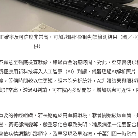
 系統正確率及可信度非常高，可加速眼科醫師判讀檢測結果（圖／
供）
不願意至醫院檢查就診，錯過黃金治療時間。對此，亞東醫院眼
極應用新科技導入人工智慧（AI）判讀，儀器透過AI解析照片
瞳，等候時間較以往更短，經本院分析統計，AI判讀結果與眼科
度非常高，透過AI判讀，可在院內多點開設，增加病患可近性，
重要的神經組織，若長期處於高血糖環境，就會開始破壞血管，
變、黃斑部病變等，嚴重惡化會導致失明。糖尿病患一定要配合
會依病情調整追蹤頻率，及早發現及早治療，千萬別因一時疏忽