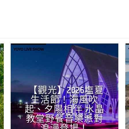
YOYO LIVE SHOW
【觀光】2026塩夏
生活節！海風吹
起、夕陽相伴 水晶
教堂野餐音樂派對
浪漫登場！