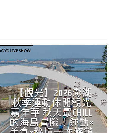
YOYO LIVE SHOW
【觀光】2026澎湖
秋季運動休閒觀光
嘉年華 秋天最CHILL
的海島冒險！運動×
美食×秘境一次解鎖