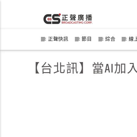
正聲快訊
節目
綜合
線
【台北訊】當AI