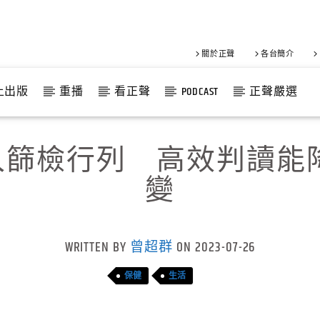
關於正聲
各台簡介
上出版
重播
看正聲
PODCAST
正聲嚴選
加入篩檢行列 高效判讀能
變
WRITTEN BY
曾超群
ON 2023-07-26
保健
生活