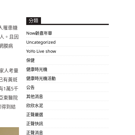
分類
人罹患糖
Now齡嘉年華
億人。且因
Uncategorized
網膜病
YoYo Live show
保健
健康時光機
家人考量
健康時光機活動
已有黃斑
公告
1萬5千
其他消息
亞東醫院
欣欣水泥
可得到結
正聲嚴選
正聲快訊
正聲消息