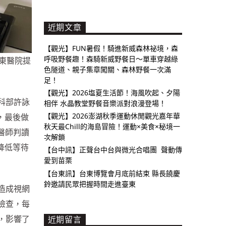
近期文章
【觀光】FUN暑假！騎進新威森林祕境，森
呼吸野餐趣！森騎新威野餐日～單車穿越綠
亞東醫院提
色隧道、親子集章闖關、森林野餐一次滿
足！
【觀光】2026塩夏生活節！海風吹起、夕陽
科部許詠
相伴 水晶教堂野餐音樂派對浪漫登場！
【觀光】2026澎湖秋季運動休閒觀光嘉年華
，最後做
秋天最Chill的海島冒險！運動×美食×秘境一
醫師判讀
次解鎖
降低等待
【台中訊】正聲台中台與微光合唱團 聲動傳
愛到苗栗
【台東訊】台東博覽會月底前結束 縣長饒慶
鈴邀請民眾把握時間走進臺東
造成視網
檢查，每
，影響了
近期留言