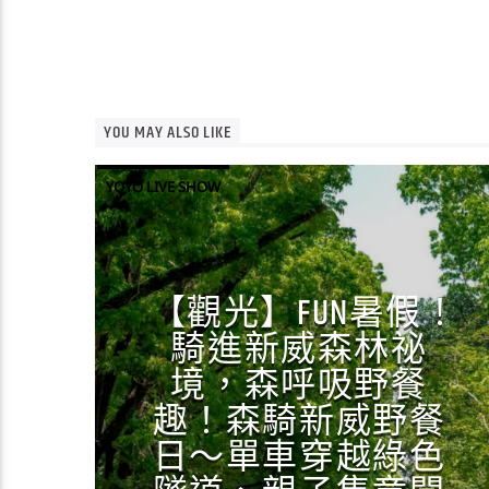
YOU MAY ALSO LIKE
YOYO LIVE SHOW
【觀光】FUN暑假！
騎進新威森林祕
境，森呼吸野餐
趣！森騎新威野餐
日～單車穿越綠色