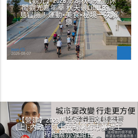
【觀光】2026澎湖秋季運動休
閒觀光嘉年華 秋天最CHILL的海
島冒險！運動×美食×秘境一次解
鎖
Jean-CS
2026-08-07
CONTINUE READING
NEXT POST
【營建】2023馬路好行評選暨論壇
(上)-內政部國土管理署都市基礎工
程組蔡亦強組長