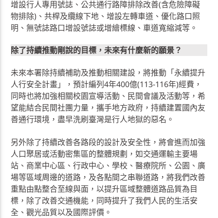
增設行人專用號誌、公共通行路障排除改善(含危險障礙
物排除)、共桿及纜線下地、增設左轉車道、優化路口照
明、無號誌路口增設號誌或增繪標線、車道寬縮減等。
除了持續推動剛說的目標，未來有什麼新的願景？
未來本署除持續補助及推動相關建設，將推動「永續提升
人行安全計畫」，預計編列4年400億(113-116年)經費，
同時也將加強相關校園宣導活動、民間會議及活動等，希
望能結合民間社團力量，攜手地方政府，持續建置國內友
善通行環境，盡早洗刷臺灣是行人地獄的惡名。
另外除了持續改善各路段的設計及安全性，將會進而加強
人口聚居或活動密集區的整體規劃，如交通運輸主要場
站、商業中心區、行政中心、學校、醫療院所、公園、廣
場等區域周邊的道路，及各點間之串聯道路，將我們改善
重點由點整合至線與面，以提升區域整體道路品質為目
標，除了改善交通機能，同時提升了我們人民的生活安
全、觀光品質以及國際評價。