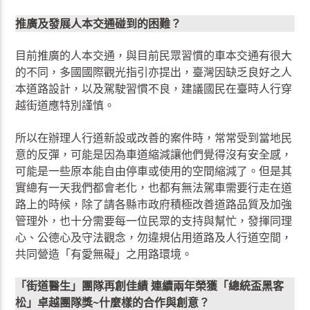
推廣及發展人本交通碰到的困難？
目前推廣的人本交通，與目前民眾習慣的車本交通有很大
的不同，多國國際觀光指引亦提出，臺灣因缺乏良好之人
本道路設計，以及駕駛習慣不良，建議國民在臺時人行穿
越街道應特別謹慎。
所以在辦理人行道新設或改善的案件時，常常受到當地民
意的反彈，可能是因為車道縮減讓他們覺得沒有安全感，
可能是一些原本能自由停車或使用的空間縮減了。但是其
實總有一天我們都會老化，也都有無法駕車需要行走在道
路上的時候，除了請各縣市政府積極改善道路品質及加強
管理外，也十分需要每一位民眾的支持與幫忙，發揮同理
心、公德心及守法觀念，勿違規佔用道路及人行道空間，
共同營造「有愛無礙」之用路環境。
「街道醫生」團隊再創佳績 連續兩年榮獲「總統盃黑客
松」卓越團隊獎~什麼樣的合作與創意？