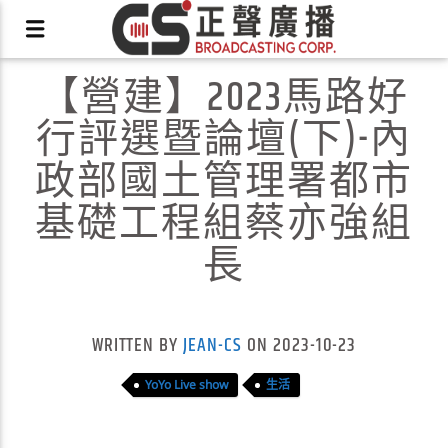
【營建】2023馬路好
行評選暨論壇(下)-內
政部國土管理署都市
基礎工程組蔡亦強組
X
長
WRITTEN BY
JEAN-CS
ON 2023-10-23
YoYo Live show
生活