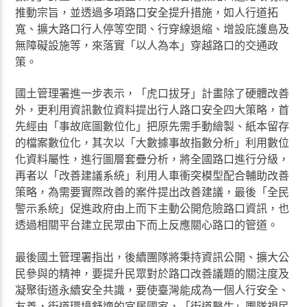
推動宗旨，並透過多項路口安全提升措施，如人行道拓
寬、擴大路口行人停等空間、行穿線退縮、增設庇護島及
無障礙設施等，來落實「以人為本」穿越路口的交通政
策。
國土管理署進一步表示，「虎口拔牙」計畫除了硬體改善
外，更利用資訊數位資料提出行人路口安全四大策略，首
先經由「事故底圖數位化」把原先需手動繪製、紙本留存
的檔案數位化，其次以「大數據事故指數分析」利用數位
化資料屬性，進行圖層套疊分析，將全國路口進行分級，
再者以「改善建議系統」利用人車衝突模型配合輔助改善
策略，為需要實際改善的案件提出改善建議，最後「全民
警示系統」促進政府由上而下主動公開危險路口資訊，也
透過相關平台建立民眾由下而上反應關心路口的管道。
最後國土管理署指出，後續團隊將秉持資訊公開、擴大公
民參與的精神，要提升民眾對於路口改善議題的關注度及
凝聚街道永續安全共識，要使臺灣能成為一個人行安全、
友善，街道環境舒適的宜居國家，「街道醫生」團隊視民