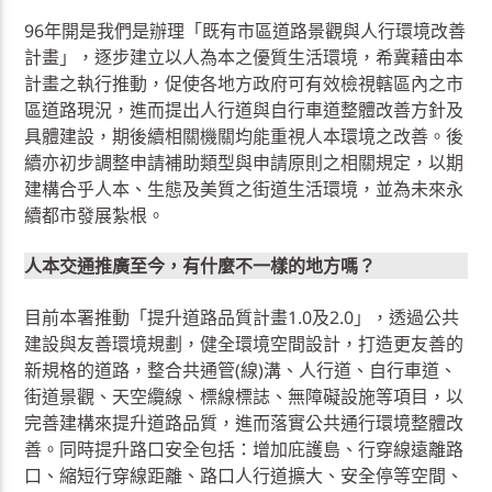
96年開是我們是辦理「既有市區道路景觀與人行環境改善
計畫」，逐步建立以人為本之優質生活環境，希冀藉由本
計畫之執行推動，促使各地方政府可有效檢視轄區內之市
區道路現況，進而提出人行道與自行車道整體改善方針及
具體建設，期後續相關機關均能重視人本環境之改善。後
續亦初步調整申請補助類型與申請原則之相關規定，以期
建構合乎人本、生態及美質之街道生活環境，並為未來永
續都市發展紮根。
人本交通推廣至今，有什麼不一樣的地方嗎？
目前本署推動「提升道路品質計畫1.0及2.0」，透過公共
建設與友善環境規劃，健全環境空間設計，打造更友善的
新規格的道路，整合共通管(線)溝、人行道、自行車道、
街道景觀、天空纜線、標線標誌、無障礙設施等項目，以
完善建構來提升道路品質，進而落實公共通行環境整體改
善。同時提升路口安全包括：增加庇護島、行穿線遠離路
口、縮短行穿線距離、路口人行道擴大、安全停等空間、