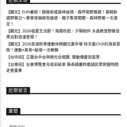
近期文章
【觀光】FUN暑假！騎進新威森林祕境，森呼吸野餐趣！森騎新
威野餐日～單車穿越綠色隧道、親子集章闖關、森林野餐一次滿
足！
【觀光】2026塩夏生活節！海風吹起、夕陽相伴 水晶教堂野餐音
樂派對浪漫登場！
【觀光】2026澎湖秋季運動休閒觀光嘉年華 秋天最Chill的海島冒
險！運動×美食×秘境一次解鎖
【台中訊】正聲台中台與微光合唱團 聲動傳愛到苗栗
【台東訊】台東博覽會月底前結束 縣長饒慶鈴邀請民眾把握時間
走進臺東
近期留言
彙整
彙