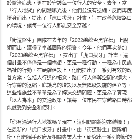
於醫治病患，更在於守護每一位行人的安全。去年，當
「行人地獄」的問題曝光後，他們並沒有退縮，反而再度
挺身而出，提出了「虎口拔牙」計畫，旨在改善危險路口
的環境，讓每一位行人都能安全穿越。
「街道醫生」團隊在去年的「2022總統盃黑客松」上脫
穎而出，獲得了卓越團隊的榮譽。今年，他們再次參加
「2023總統盃黑客松」，提出了「虎口拔牙」計畫。這
個計畫不僅僅是一個構想，更是一種行動，一種為市民謀
福祉的行動。在硬體建設上，他們提出了一系列有效的改
善方案，包括人行道的拓寬、路口行人停等空間的擴大、
行穿線的退縮、庇護島的增設以及無障礙設施的建立等。
這些措施並不單單是為了解決交通問題，更是為了實現
「以人為本」的交通政策，讓每一位市民在穿越路口時都
能感受到安全和便利。
「你有遇過行人地獄嗎？現在，這個問題將迎來轉機！」
在最新的「虎口拔牙」計畫中，由「街道醫生」團隊領
銜，他們攜手政府及相關專業人士，研究出一系列創新的