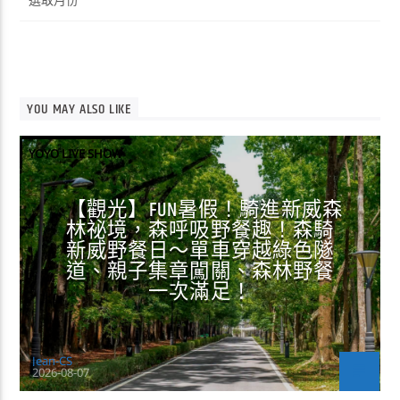
整
YOU MAY ALSO LIKE
YOYO LIVE SHOW
【觀光】FUN暑假！騎進新威森
林祕境，森呼吸野餐趣！森騎
新威野餐日～單車穿越綠色隧
道、親子集章闖關、森林野餐
一次滿足！
Jean-CS
2026-08-07