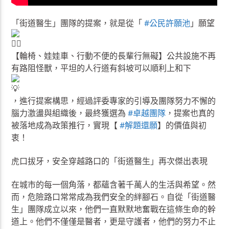
「街道醫生」團隊的提案，就是從「
#公民許願池
」願望
【輪椅、娃娃車、行動不便的長輩行無礙】公共設施不再
有路阻怪獸，平坦的人行道有斜坡可以順利上和下
，進行提案構思，經過評委專家的引導及團隊努力不懈的
腦力激盪與組織後，最終獲選為
#卓越團隊
，提案也真的
被落地成為政策推行，實現【
#解題還願
】的價值與初
衷！
虎口拔牙，安全穿越路口的「街道醫生」再次傑出表現
在城市的每一個角落，都蘊含著千萬人的生活與希望。然
而，危險路口常常成為我們安全的絆腳石。自從「街道醫
生」團隊成立以來，他們一直默默地奮戰在這條生命的幹
道上。他們不僅僅是醫者，更是守護者，他們的努力不止