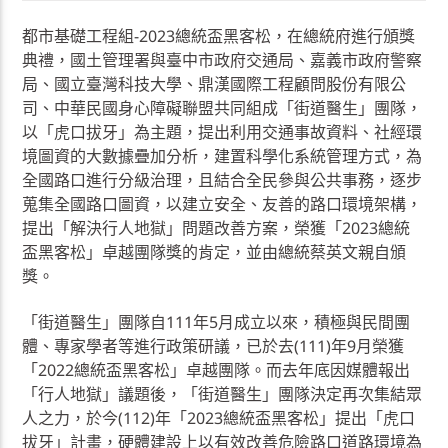
都市基礎工程組-2023總統盃黑客松，在總統府進行頒獎
典禮，國土管理署與臺中市政府交通局、嘉義市政府警察
局、國立臺灣科技大學、鼎漢國際工程顧問股份有限公
司、中華民國身心障礙聯盟共同組成「街道醫生」團隊，
以「虎口拔牙」為主題，提出利用交通事故資料、社經環
境圖資的大數據疊加分析，建置科學化系統管理方式，為
全國路口進行分級治理，且結合全民參與公共事務，逐步
蒐集全國路口圖資，以建立安全、友善的路口環境架構，
提出「解決行人地獄」問題改善方案，榮獲「2023總統
盃黑客松」卓越團隊獎的肯定，並由總統蔡英文親自頒
獎。
「街道醫生」團隊自111年5月成立以來，積極與民間團
體、專家學者等進行政策研議，已於去(111)年9月榮獲
「2022總統盃黑客松」卓越團隊。而去年底因媒體報出
「行人地獄」議題後，「街道醫生」團隊決定再次集結眾
人之力，於今(112)年「2023總統盃黑客松」提出「虎口
拔牙」計畫，硬體建設上以有效改善危險路口道路環境為