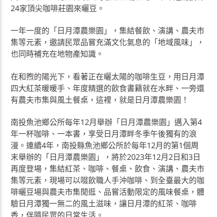
24家頂尖咖啡莊園來曬豆。
一年一度的「日月潭農樂園」，集結餐飲、演講、農夫市
集等元素，邀請民眾品嘗充滿文化氣息的「地域風味」，
也同時補充在地物產知識。
在和煦的陽光下，看著正在曬太陽的咖啡生豆，用日月潭
四大紅茶暖暖手、年度精選的飲食書籍就在水畔、一旁還
有農夫市集與風土餐桌，這裡，就是日月潭農樂園！
南投魚池鄉公所每年12月舉辦「日月潭農樂園」邁入第4
年一杯咖啡、一本書，享受日月潭畔冬季午後獨有的浪
漫。連續4年，南投縣魚池鄉公所於每年12月的第1個周
末舉辦的「日月潭農樂園」，將於2023年12月2日和3日
再度登場，集結紅茶、咖啡、餐桌、飲食、演講、農夫市
集等元素，現場可以啜飲職人手沖咖啡、到全臺最大的咖
啡曬豆場與農夫市集閒逛、品嘗活動限定的風味餐桌，體
驗日月潭獨一無二的風土滋味，讓日月潭的紅茶、咖啡
香，伴隨民眾的日常生活。