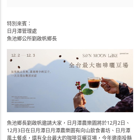
特別來賓：
日月潭管理處
魚池鄉公所劉啟帆鄉長
魚池鄉長劉啟帆邀請大家，日月潭農樂園將於12月2日、
12月3日在日月潭日月潭農樂園有向山飲食書坊、日月潭
風土餐桌，還有全台最大的咖啡豆曬豆場，今年邀南投縣