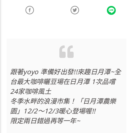
跟著yoyo 準備好出發!!來趣日月潭~全
台最大咖啡曬豆場在日月潭 1次品嚐
24家咖啡風土
冬季水畔的浪漫市集！「日月潭農樂
園」12/2～12/3暖心登場喔!!
限定兩日錯過再等一年~