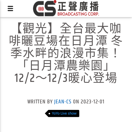
【觀光】全台最大咖
啡曬豆場在日月潭 冬
季水畔的浪漫市集！
「日月潭農樂園」
X
12/2～12/3暖心登場
WRITTEN BY
JEAN-CS
ON 2023-12-01
YoYo Live show