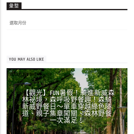
彙整
彙
整
YOU MAY ALSO LIKE
YOYO LIVE SHOW
【觀光】FUN暑假！騎進新威森
林祕境，森呼吸野餐趣！森騎
新威野餐日～單車穿越綠色隧
道、親子集章闖關、森林野餐
一次滿足！