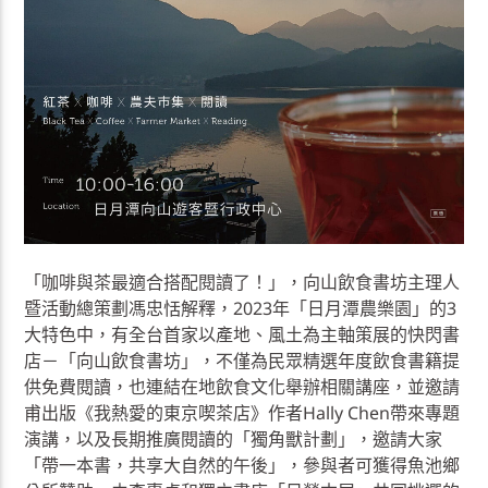
「咖啡與茶最適合搭配閱讀了！」，向山飲食書坊主理人
暨活動總策劃馮忠恬解釋，2023年「日月潭農樂園」的3
大特色中，有全台首家以產地、風土為主軸策展的快閃書
店－「向山飲食書坊」，不僅為民眾精選年度飲食書籍提
供免費閱讀，也連結在地飲食文化舉辦相關講座，並邀請
甫出版《我熱愛的東京喫茶店》作者Hally Chen帶來專題
演講，以及長期推廣閱讀的「獨角獸計劃」，邀請大家
「帶一本書，共享大自然的午後」，參與者可獲得魚池鄉