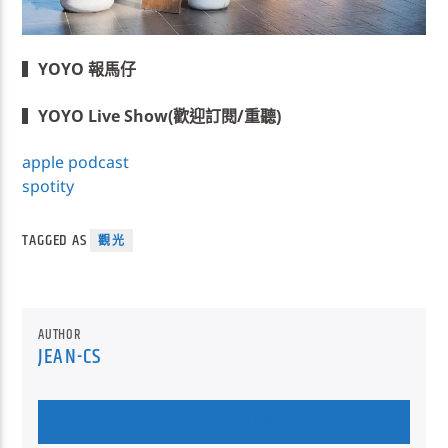
▍
YOYO 報馬仔
▍
YOYO Live Show(歡迎訂閱/重聽)
apple podcast
spotity
TAGGED AS
觀光
AUTHOR
JEAN-CS
AUTHOR'S ARCHIVE