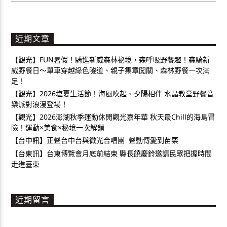
近期文章
【觀光】FUN暑假！騎進新威森林祕境，森呼吸野餐趣！森騎新
威野餐日～單車穿越綠色隧道、親子集章闖關、森林野餐一次滿
足！
【觀光】2026塩夏生活節！海風吹起、夕陽相伴 水晶教堂野餐音
樂派對浪漫登場！
【觀光】2026澎湖秋季運動休閒觀光嘉年華 秋天最Chill的海島冒
險！運動×美食×秘境一次解鎖
【台中訊】正聲台中台與微光合唱團 聲動傳愛到苗栗
【台東訊】台東博覽會月底前結束 縣長饒慶鈴邀請民眾把握時間
走進臺東
近期留言