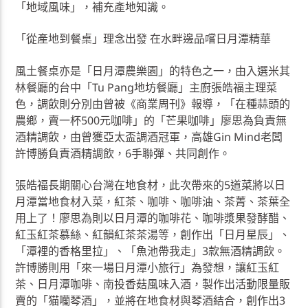
「地域風味」，補充產地知識。
「從產地到餐桌」理念出發 在水畔邊品嚐日月潭精華
風土餐桌亦是「日月潭農樂園」的特色之一，由入選米其
林餐廳的台中「Tu Pang地坊餐廳」主廚張皓福主理菜
色，調飲則分別由曾被《商業周刊》報導，「在種蒜頭的
農鄉，賣一杯500元咖啡」的「芒果咖啡」廖思為負責無
酒精調飲，由曾獲亞太盃調酒冠軍，高雄Gin Mind老闆
許博勝負責酒精調飲，6手聯彈、共同創作。
張皓福長期關心台灣在地食材，此次帶來的5道菜將以日
月潭當地食材入菜，紅茶、咖啡、咖啡油、茶菁、茶葉全
用上了！廖思為則以日月潭的咖啡花、咖啡漿果發酵醋、
紅玉紅茶慕絲、紅韻紅茶茶湯等，創作出「日月星辰」、
「潭裡的香格里拉」、「魚池帶我走」3款無酒精調飲。
許博勝則用「來一場日月潭小旅行」為發想，讓紅玉紅
茶、日月潭咖啡、南投香菇風味入酒，製作出活動限量販
賣的「猫囒琴酒」，並將在地食材與琴酒結合，創作出3