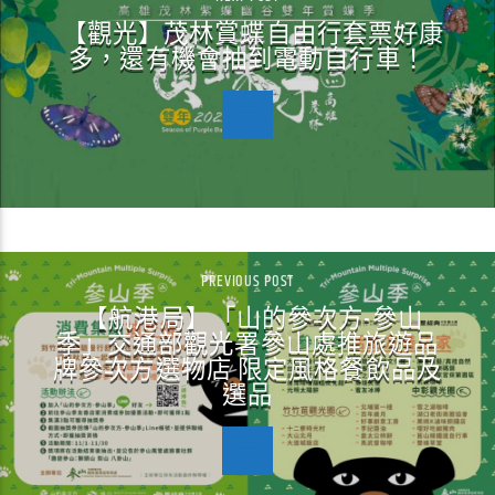
【觀光】茂林賞蝶自由行套票好康
多，還有機會抽到電動自行車！
PREVIOUS POST
【航港局】「山的參次方-參山
季」交通部觀光署參山處推旅遊品
牌參次方選物店 限定風格餐飲品及
選品