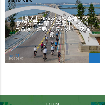
YOYO LIVE SHOW
【觀光】2026澎湖秋季運動休
閒觀光嘉年華 秋天最CHILL的海
島冒險！運動×美食×秘境一次解
鎖
Jean-CS
2026-08-07
CONTINUE READING
NEXT POST