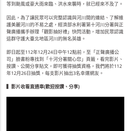
等到颱風或豪大雨來臨、洪水來襲時，就已經來不及了。
因此，為了讓民眾可以完整認識與河川間的連結、了解維
護美麗河川的不易之處，經濟部水利署第十河川分署與正
聲廣播攜手辦理「觀影抽好禮」快閃活動，增加民眾認識
這群守護大臺北地區河川的無名英雄。
即日起至112年12月24日中午12點前，至「正聲廣播公
司」臉書粉專找到「十河分署關心您」頁籤，看完影片、
按讚、公開分享貼文，即可獲得抽獎資格，我們將於112
年12月26日抽獎，每支影片抽出3名幸運網友。
▍影片收看直通車(歡迎按讚、分享)