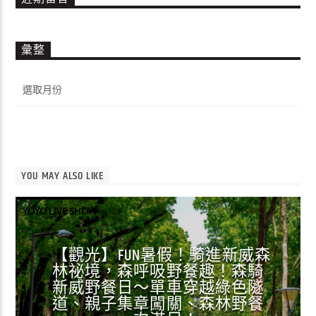
彙整
彙
整
YOU MAY ALSO LIKE
YOYO LIVE SHOW
【觀光】FUN暑假！騎進新威森
林祕境，森呼吸野餐趣！森騎
新威野餐日～單車穿越綠色隧
道、親子集章闖關、森林野餐