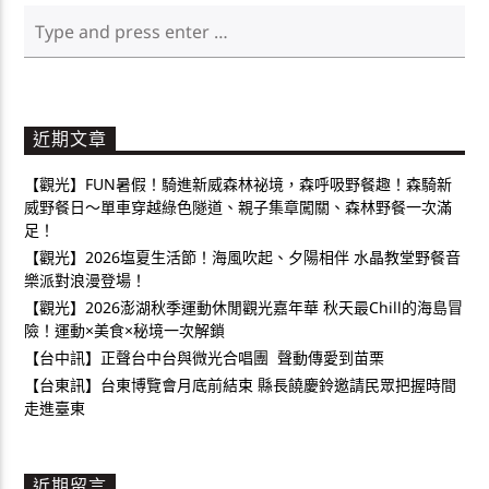
近期文章
【觀光】FUN暑假！騎進新威森林祕境，森呼吸野餐趣！森騎新
威野餐日～單車穿越綠色隧道、親子集章闖關、森林野餐一次滿
足！
【觀光】2026塩夏生活節！海風吹起、夕陽相伴 水晶教堂野餐音
樂派對浪漫登場！
【觀光】2026澎湖秋季運動休閒觀光嘉年華 秋天最Chill的海島冒
險！運動×美食×秘境一次解鎖
【台中訊】正聲台中台與微光合唱團 聲動傳愛到苗栗
【台東訊】台東博覽會月底前結束 縣長饒慶鈴邀請民眾把握時間
走進臺東
近期留言