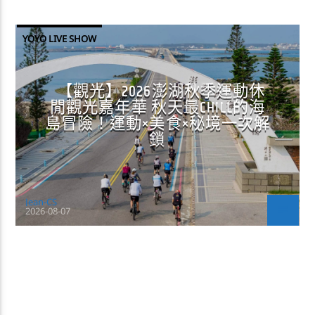
YOYO LIVE SHOW
【觀光】2026澎湖秋季運動休
閒觀光嘉年華 秋天最CHILL的海
島冒險！運動×美食×秘境一次解
鎖
Jean-CS
2026-08-07
CONTINUE READING