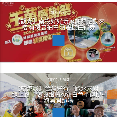
NEXT POST
【觀光】南投好好玩感謝祭活動來
嚕 有機會抽中涵碧樓住宿券
PREVIOUS POST
【航港局】台灣好行「跑水求財」
線上路！12/23跟著YOYO白色聖誕趴~
泡湯開趴啦