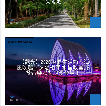
一次滿足！
Jean-CS
2026-08-07
YOYO LIVE SHOW
【觀光】2026塩夏生活節！海
風吹起、夕陽相伴 水晶教堂野
餐音樂派對浪漫登場！
Jean-CS
2026-08-07