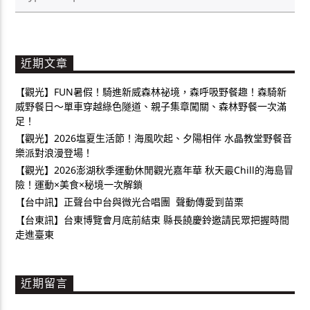
近期文章
【觀光】FUN暑假！騎進新威森林祕境，森呼吸野餐趣！森騎新
威野餐日～單車穿越綠色隧道、親子集章闖關、森林野餐一次滿
足！
【觀光】2026塩夏生活節！海風吹起、夕陽相伴 水晶教堂野餐音
樂派對浪漫登場！
【觀光】2026澎湖秋季運動休閒觀光嘉年華 秋天最Chill的海島冒
險！運動×美食×秘境一次解鎖
【台中訊】正聲台中台與微光合唱團 聲動傳愛到苗栗
【台東訊】台東博覽會月底前結束 縣長饒慶鈴邀請民眾把握時間
走進臺東
近期留言