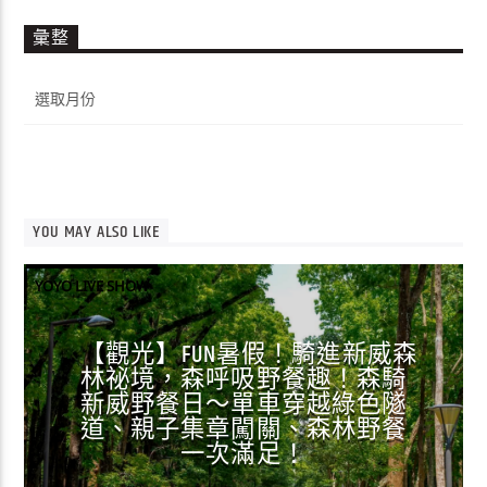
彙整
彙
整
YOU MAY ALSO LIKE
YOYO LIVE SHOW
【觀光】FUN暑假！騎進新威森
林祕境，森呼吸野餐趣！森騎
新威野餐日～單車穿越綠色隧
道、親子集章闖關、森林野餐
一次滿足！