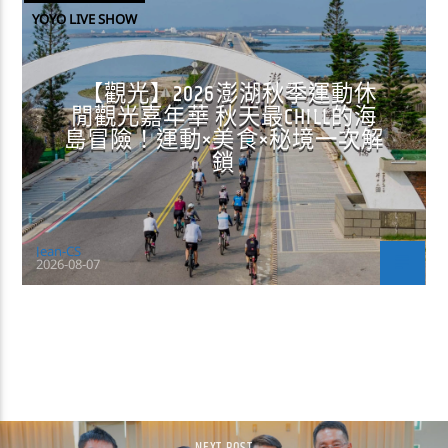
YOYO LIVE SHOW
【觀光】2026澎湖秋季運動休
閒觀光嘉年華 秋天最CHILL的海
島冒險！運動×美食×秘境一次解
鎖
Jean-CS
2026-08-07
CONTINUE READING