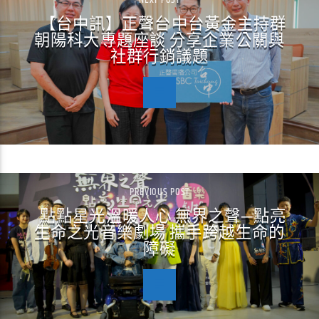
NEXT POST
【台中訊】正聲台中台黃金主持群
朝陽科大專題座談 分享企業公關與
社群行銷議題
PREVIOUS POST
點點星光溫暖人心 無界之聲─點亮
生命之光音樂劇場 攜手跨越生命的
障礙