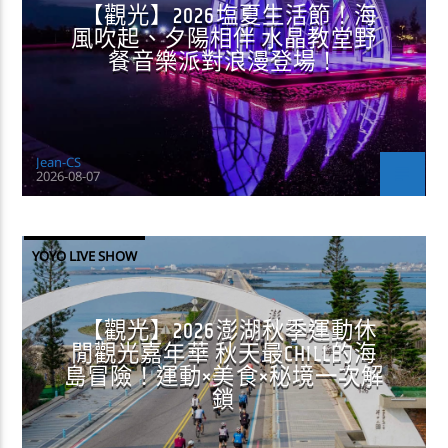
【觀光】2026塩夏生活節！海
風吹起、夕陽相伴 水晶教堂野
餐音樂派對浪漫登場！
Jean-CS
2026-08-07
YOYO LIVE SHOW
【觀光】2026澎湖秋季運動休
閒觀光嘉年華 秋天最CHILL的海
島冒險！運動×美食×秘境一次解
鎖