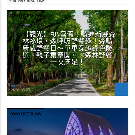
YOU MAY ALSO LIKE
YOYO LIVE SHOW
【觀光】FUN暑假！騎進新威森
林祕境，森呼吸野餐趣！森騎
新威野餐日～單車穿越綠色隧
道、親子集章闖關、森林野餐
一次滿足！
Jean-CS
2026-08-07
YOYO LIVE SHOW