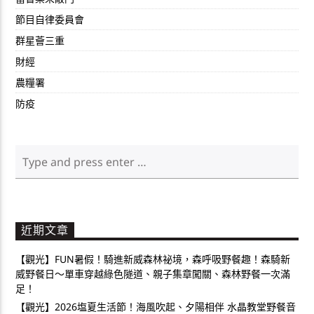
節目自律委員會
群星薈三重
財經
農糧署
防疫
近期文章
【觀光】FUN暑假！騎進新威森林祕境，森呼吸野餐趣！森騎新
威野餐日～單車穿越綠色隧道、親子集章闖關、森林野餐一次滿
足！
【觀光】2026塩夏生活節！海風吹起、夕陽相伴 水晶教堂野餐音