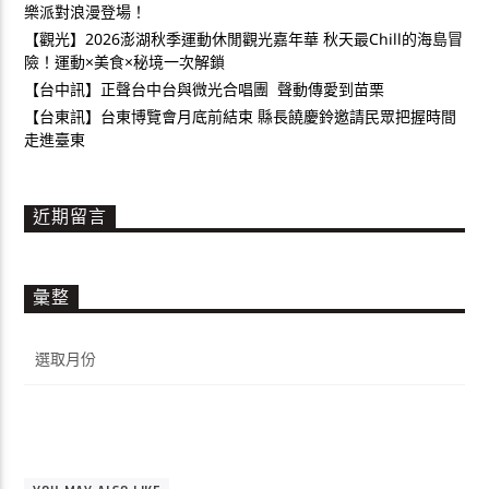
樂派對浪漫登場！
【觀光】2026澎湖秋季運動休閒觀光嘉年華 秋天最Chill的海島冒
險！運動×美食×秘境一次解鎖
【台中訊】正聲台中台與微光合唱團 聲動傳愛到苗栗
【台東訊】台東博覽會月底前結束 縣長饒慶鈴邀請民眾把握時間
走進臺東
近期留言
彙整
彙
整