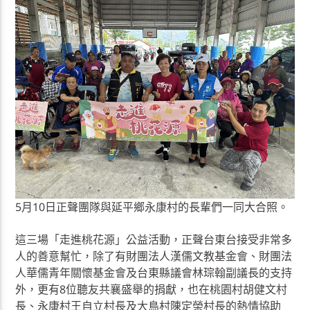
5月10日正聲團隊與延平鄉永康村的長輩們一同大合照。
這三場「走進桃花源」公益活動，正聲台東台接受非常多
人的善意幫忙，除了有財團法人漢儒文教基金會、財團法
人華儒青年關懷基金會及台東縣議會林琮翰副議長的支持
外，更有8位聽友共襄盛舉的捐獻，也在桃園村胡健文村
長、永康村王自立村長及大鳥村陳定榮村長的熱情協助