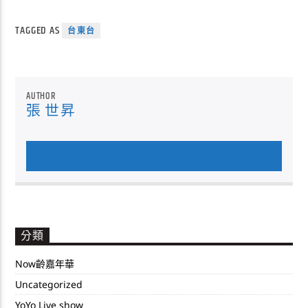
TAGGED AS
台東台
AUTHOR
張 世昇
AUTHOR'S ARCHIVE
分類
Now齡嘉年華
Uncategorized
YoYo Live show