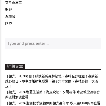
群星薈三重
財經
農糧署
防疫
近期文章
【觀光】FUN暑假！騎進新威森林祕境，森呼吸野餐趣！森騎新
威野餐日～單車穿越綠色隧道、親子集章闖關、森林野餐一次滿
足！
【觀光】2026塩夏生活節！海風吹起、夕陽相伴 水晶教堂野餐音
樂派對浪漫登場！
【觀光】2026澎湖秋季運動休閒觀光嘉年華 秋天最Chill的海島冒