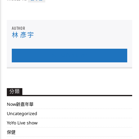
AUTHOR
林 彥宇
AUTHOR'S ARCHIVE
分類
Now齡嘉年華
Uncategorized
YoYo Live show
保健