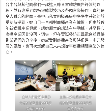
台中台與其他同學們一起進入錄音室體驗廣告錄製的過
程，並有專業老師指導錄製技巧及帶領實際操作，真的是
令人難忘的經驗。臺中市私立明道高級中學學生莊筑鈞於
受訪時提到，她自己一直都對廣播產業有憧憬，但由於近
年新媒體產業興起，讓她原本的想法有些動搖，甚至擔心
廣播產業因此沒落、消失，但在實際參訪正聲電台並且聽
到業師們的分享後，她感受到廣播產業與時俱進、多元發
展的風貌，也再次燃起自己未來想從事廣播相關產業的信
心。
_主持人陳佑君向學員
主持人胡皓宸向學員介
介紹錄音室並指導進行
紹錄音室並指導進行廣
廣告錄音實作
告錄音實作