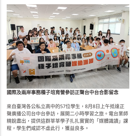
國際及兩岸事務種子培育營參訪正聲台中台合影留念
來自臺灣各公私立高中的57位學生，8月8日上午抵達正
聲廣播公司台中台參訪，展開二小時學習之旅。電台業師
精銳盡出，提供這群莘莘學子扎扎實實的「媒體識讀」課
程，學生們咸認不虛此行，獲益良多。