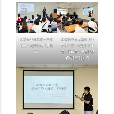
正聲台中台林彥宇與學
正聲台中台工務科長李
員分享廣播的原理及概
宗沛以聲音飛起來為主
念
題，向學員介紹廣播必
備的軟硬體設備