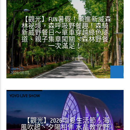
YOYO LIVE SHOW
【觀光】FUN暑假！騎進新威森
林祕境，森呼吸野餐趣！森騎
新威野餐日～單車穿越綠色隧
道、親子集章闖關、森林野餐
一次滿足！
Jean-CS
2026-08-07
YOYO LIVE SHOW
【觀光】2026塩夏生活節！海
風吹起、夕陽相伴 水晶教堂野