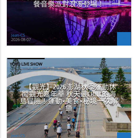
餐音樂派對浪漫登場！
Jean-CS
2026-08-07
YOYO LIVE SHOW
【觀光】2026澎湖秋季運動休
閒觀光嘉年華 秋天最CHILL的海
島冒險！運動×美食×秘境一次解
鎖
Jean-CS