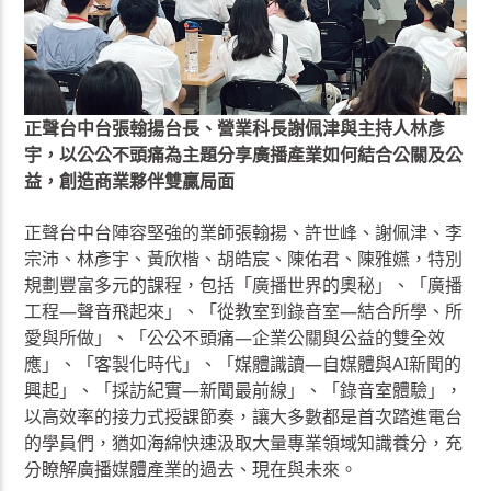
正聲台中台張翰揚台長、營業科長謝佩津與主持人林彥
宇，以公公不頭痛為主題分享廣播產業如何結合公關及公
益，創造商業夥伴雙贏局面
正聲台中台陣容堅強的業師張翰揚、許世峰、謝佩津、李
宗沛、林彥宇、黃欣楷、胡皓宸、陳佑君、陳雅嬿，特別
規劃豐富多元的課程，包括「廣播世界的奧秘」、「廣播
工程—聲音飛起來」、「從教室到錄音室—結合所學、所
愛與所做」、「公公不頭痛—企業公關與公益的雙全效
應」、「客製化時代」、「媒體識讀—自媒體與AI新聞的
興起」、「採訪紀實—新聞最前線」、「錄音室體驗」，
以高效率的接力式授課節奏，讓大多數都是首次踏進電台
的學員們，猶如海綿快速汲取大量專業領域知識養分，充
分瞭解廣播媒體產業的過去、現在與未來。