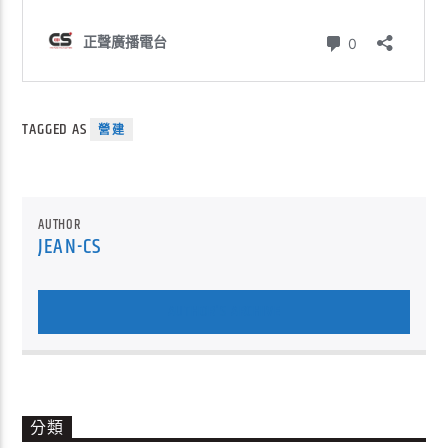
TAGGED AS
營建
AUTHOR
JEAN-CS
AUTHOR'S ARCHIVE
分類