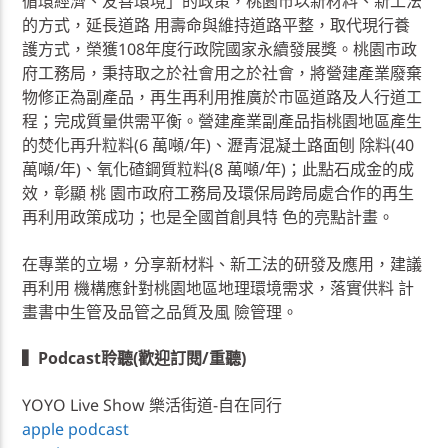
循環經濟、友善環境」的政策，桃園市以新材料、新工法
的方式，延長道路 用壽命與維持道路平整，取代現行養
護方式，榮獲108年度行政院國家永續發展獎。桃園市政
府工務局，秉持取之於社會用之於社會，將營建產業廢棄
物修正為副產品，再生再利用推廣於市區道路及人行道工
程；完成質量供需平衡。營建產業副產品指桃園地區產生
的焚化再升粒料(6 萬噸/年)、瀝青混凝土路面刨 除料(40
萬噸/年)、氧化碴鋼質粒料(8 萬噸/年)；此點石成金的成
效，彰顯 桃 園市政府工務局及環保局跨局處合作的再生
再利用政策成功；也是全國首創具特 色的亮點計畫。
在專業的立場，分享新材料、新工法的研發及應用，建議
再利用 機構應針對桃園地區地理環境需求，落實供料 計
畫書中生管及品管之品質及風 險管理。
▍Podcast聆聽(歡迎訂閱/重聽)
YOYO Live Show 樂活街道-自在同行
apple podcast