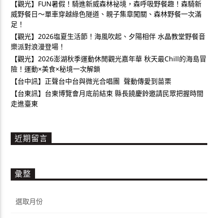
【觀光】FUN暑假！騎進新威森林祕境，森呼吸野餐趣！森騎新
威野餐日～單車穿越綠色隧道、親子集章闖關、森林野餐一次滿
足！
【觀光】2026塩夏生活節！海風吹起、夕陽相伴 水晶教堂野餐音
樂派對浪漫登場！
【觀光】2026澎湖秋季運動休閒觀光嘉年華 秋天最Chill的海島冒
險！運動×美食×秘境一次解鎖
【台中訊】正聲台中台與微光合唱團 聲動傳愛到苗栗
【台東訊】台東博覽會月底前結束 縣長饒慶鈴邀請民眾把握時間
走進臺東
近期留言
彙整
彙
整