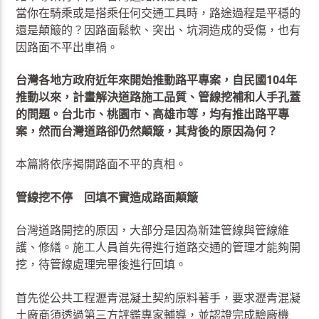
當你在騎乘或是搭乘任何交通工具時，路途過程是平穩的
還是顛簸的？因路面鬆軟、突出、坑洞造成的受傷，也有
因路面不平出車禍。
台灣各地方政府近年來開始推動路平專案，自民國104年
推動以來，計畫解決道路施工品質、管線挖補和人手孔蓋
的問題。台北市、桃園市、高雄市等，均有推出路平專
案，然而台灣道路卻仍然顛簸，其背後的原因為何？
本篇將依序揭開路面不平的真相。
管線挖不停 回填不實造成路面顛簸
台灣道路開挖的原因，大部分是因為新建管線與管線維
護、修繕。施工人員首先得進行道路交通的管理才能夠開
挖，待管線處理完畢後進行回填。
首先從公共工程瀝青混凝土契約原料著手，要求瀝青混凝
土廠商須透過第三方評鑑專家輔導，並認證完成驗廠機