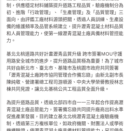
制，供應穩定材料鋪築提升道路工程品質，驗廠機制分為
初、進階「行政管理」、「生產管理」及「品質管理」三
面向，由評鑑工廠材料源頭把關，透過人員訓練、生產設
備的維護頻率及品管系統建立，提升瀝青混凝土材料品質
和人員管理能力，使第一線瀝青混凝土廠具備材料管控能
力。
基北北桃道路共好計畫瀝青品質升級 跨市簽署MOU守護
用路安全城市的進步，提升道路品質極為重要！為了城市
共好由新北市、臺北市、基隆市及桃園市政府共同簽署
「瀝青混凝土廠跨市協同管理合作備忘錄」由新北副市長
陳純敬、營建署總工程司游順源、中央大學榮譽教授林志
棟共同見證，讓北北基桃公共工程品質全面升級。
為提升道路品質，透過北部四市自一一三年起合作提高瀝
青混凝土廠品管能力，簽署備忘錄共同提升廠商出料水準
促進產業發展，目的建立基北北桃瀝青混凝土廠驗廠機
制，透過第三方複核單位，如政府機關、財團法人或學術
機構驗證，使瀝青混凝土廠具備材料管控能力，另可使各