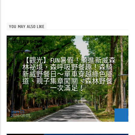
YOU MAY ALSO LIKE
YOYO LIVE SHOW
【觀光】FUN暑假！騎進新威森
林祕境，森呼吸野餐趣！森騎
新威野餐日～單車穿越綠色隧
道、親子集章闖關、森林野餐
一次滿足！
Jean-CS
2026-08-07