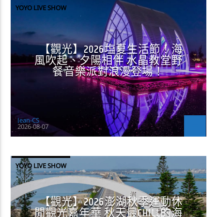
YOYO LIVE SHOW
【觀光】2026塩夏生活節！海
風吹起、夕陽相伴 水晶教堂野
餐音樂派對浪漫登場！
Jean-CS
2026-08-07
YOYO LIVE SHOW
【觀光】2026澎湖秋季運動休
閒觀光嘉年華 秋天最CHILL的海