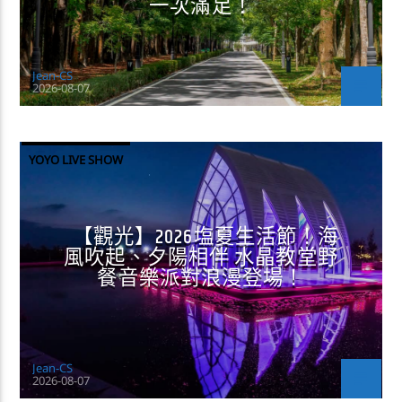
一次滿足！
Jean-CS
2026-08-07
YOYO LIVE SHOW
【觀光】2026塩夏生活節！海
風吹起、夕陽相伴 水晶教堂野
餐音樂派對浪漫登場！
Jean-CS
2026-08-07