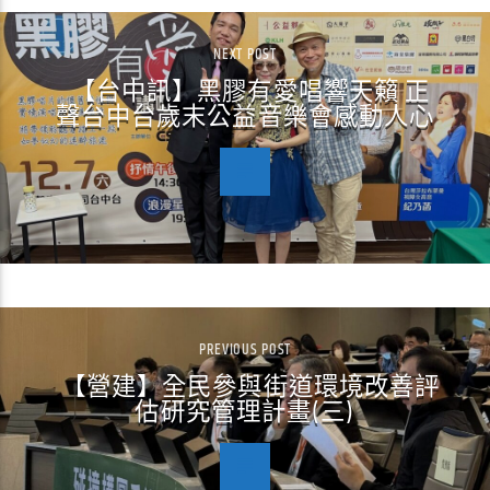
NEXT POST
【台中訊】黑膠有愛唱響天籟 正
聲台中台歲末公益音樂會感動人心
PREVIOUS POST
【營建】全民參與街道環境改善評
估研究管理計畫(三)