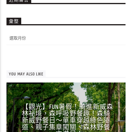
近期留言
彙整
彙
整
YOU MAY ALSO LIKE
YOYO LIVE SHOW
【觀光】FUN暑假！騎進新威森
林祕境，森呼吸野餐趣！森騎
新威野餐日～單車穿越綠色隧
道、親子集章闖關、森林野餐