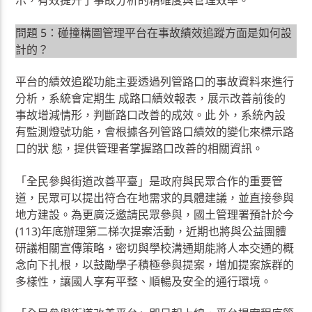
示，有效提升了事故分析的精確度與管理效率。
問題 5：碰撞構圖管理平台在事故績效追蹤方面是如何設
計的？
平台的績效追蹤功能主要透過列管路口的事故資料來進行
分析，系統會定期生 成路口績效報表，展示改善前後的
事故增減情形，判斷路口改善的成效。此 外，系統內設
有監測燈號功能，會根據各列管路口績效的變化來標示路
口的狀 態，提供管理者掌握路口改善的相關資訊。
「全民參與街道改善平臺」是政府與民眾合作的重要管
道，民眾可以提出符合在地需求的具體建議，並直接參與
地方建設。為更廣泛邀請民眾參與，國土管理署預計於今
(113)年底辦理第二梯次提案活動，近期也將與公益團體
研議相關宣傳策略，密切與學校溝通期能將人本交通的概
念向下扎根，以鼓勵學子積極參與提案，增加提案族群的
多樣性，讓國人享有平整、順暢及安全的通行環境。