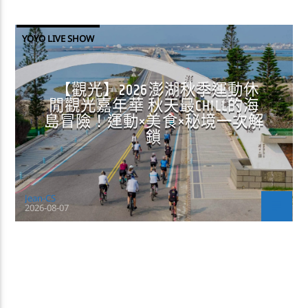
YOYO LIVE SHOW
【觀光】2026澎湖秋季運動休
閒觀光嘉年華 秋天最CHILL的海
島冒險！運動×美食×秘境一次解
鎖
Jean-CS
2026-08-07
CONTINUE READING