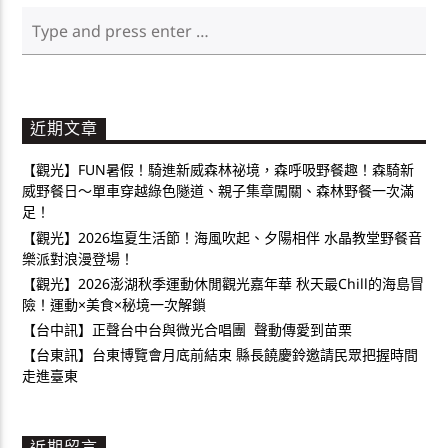
近期文章
【觀光】FUN暑假！騎進新威森林祕境，森呼吸野餐趣！森騎新
威野餐日～單車穿越綠色隧道、親子集章闖關、森林野餐一次滿
足！
【觀光】2026塩夏生活節！海風吹起、夕陽相伴 水晶教堂野餐音
樂派對浪漫登場！
【觀光】2026澎湖秋季運動休閒觀光嘉年華 秋天最Chill的海島冒
險！運動×美食×秘境一次解鎖
【台中訊】正聲台中台與微光合唱團 聲動傳愛到苗栗
【台東訊】台東博覽會月底前結束 縣長饒慶鈴邀請民眾把握時間
走進臺東