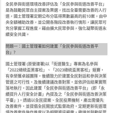
全民參與街道環境改善評估及「全民參與街道改善平台」
是為鼓勵民眾自主提案及票選，找出全臺需要改善的人行
道，國土管理署定期公布分區得票數最高的前10案，由中
央全額補助改善，並公開各階段改善執行情形，讓民眾可
充分掌握工程進度，藉由擴大民眾參與，強化凝聚街道永
續安全共識。
問題一：國土管理署如何建置「全民參與街道改善平
台」?
國土管理署 (原營建署)以「街道醫生」專案為名參與
「2022總統盃黑客松」、「2023總統盃黑客松」競賽，
有幸榮獲卓越團隊，後續致力於建置全民對話和參與決策
管道之可行性，及後續建議改善對策，並依評估結果實際
落地執行，因此建置「全民參與街道改善平台」 (即「永
續提升人行安全計畫」內提及之「全民參與街道改善決策
平臺」)，透過以全民提案、全民投票機制，產出需優先
改善案件，並提倡全民開放式監督政府，定期更新街道環
境改善案件施作進度以及相關資訊揭露，邀請並鼓勵民眾