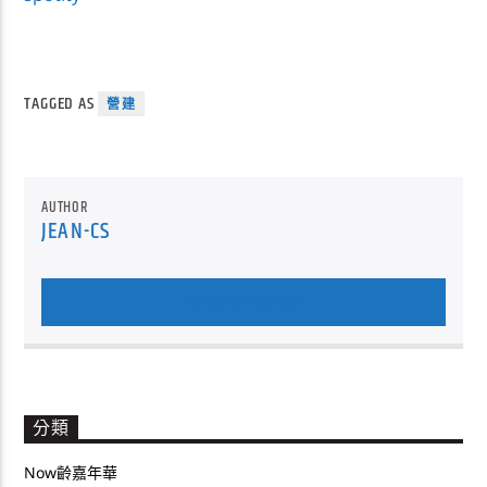
TAGGED AS
營建
AUTHOR
JEAN-CS
AUTHOR'S ARCHIVE
分類
Now齡嘉年華