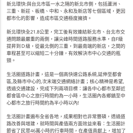
新北環快:與台北市區一水之隔的新北市側，包括蘆洲、
三重、新莊、板橋、中和、永和及新店等七個區域，更因
都市化的影響，造成市區交通極度擁擠。
新北環快全21.8公里，完工後有效連結新北市、台北市交
通問題最嚴重的兩側，讓尖峰時間道路服務水準，自F級
提昇到Ｄ級，從最北側的三重，到最南端的新店，之間的
車程甚至可以縮短二十分鐘，有效解決市中心交通的瓶
頸。
生活圈道路計畫，這是一個高快速公路系統,延伸至都會
區,及縣市中心的,次末端交通網絡計畫；核心精神是希望,
透過交通建設，完成下列兩項目標：讓各中心都市至鄰近
都會區中心之旅行時間約為一小時，生活圈內各鄉鎮至中
心都市之旅行時間約為半小時以內!
生活圈計畫遍布全省各地，成果相對也非常豐碩，透過道
路改善與增建，就時間與產值兩方面效益來看：生活圈計
節省了民眾46萬小時的行車時間，在產值貢獻上，增加了