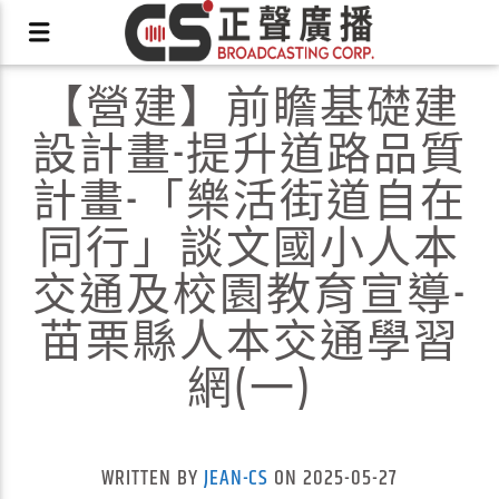
【營建】前瞻基礎建
設計畫-提升道路品質
計畫-「樂活街道自在
同行」談文國小人本
X
交通及校園教育宣導-
苗栗縣人本交通學習
網(一)
WRITTEN BY
JEAN-CS
ON 2025-05-27