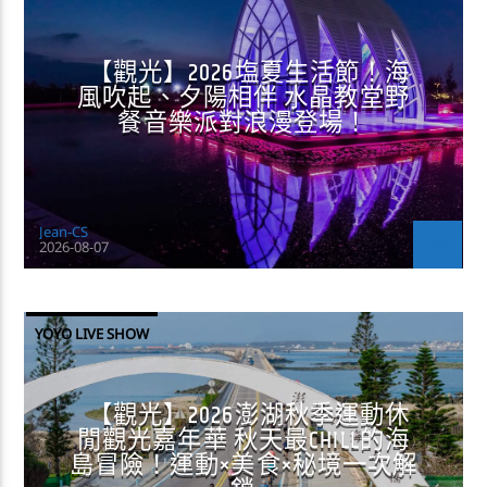
【觀光】2026塩夏生活節！海
風吹起、夕陽相伴 水晶教堂野
餐音樂派對浪漫登場！
Jean-CS
2026-08-07
YOYO LIVE SHOW
【觀光】2026澎湖秋季運動休
閒觀光嘉年華 秋天最CHILL的海
島冒險！運動×美食×秘境一次解