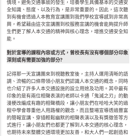
情境。避免交通事故的發生，培養學生具備基本的交通安
全知識、態度、以及行為，是非常重要的。因此，這次聽
到有機會透過人本教育宣講團到我們學校宣導感到非常高
興，希望藉由這次宣講團到校服務宣講的機會能夠提升師
生們更了解人本交通的精神與核心理念，增進交通安全知
能。
對於宣導的課程內容或方式，曾校長有沒有哪個部分印象
深刻或有需要加強的部分?
記得那一天宣講團來到視聽教室後，主持人運用清晰的語
調、流暢的口條帶領小朋友們認識人本交通的概念，同時
也介紹了許多人本交通設施的設立用途及功用。其中最有
印象的是有兩位相聲表演的老師以卡通「鬼滅之刃」的動
漫梗改編成有趣的相聲橋段，讓小朋友們在哈哈大笑的過
程中學會尊重他人用路權的觀念，而且整場宣導透過豐富
的簡報宣講、穿插輕鬆幽默的相聲表演以及有獎徵答等方
式進行，讓小朋友們也都更了解到人本交通的核心理念，
也期待未來整體交通環境更加友善，和大人們一起創造和