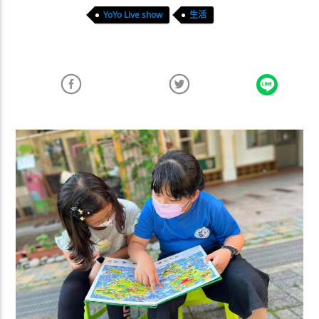
YoYo Live show
生活