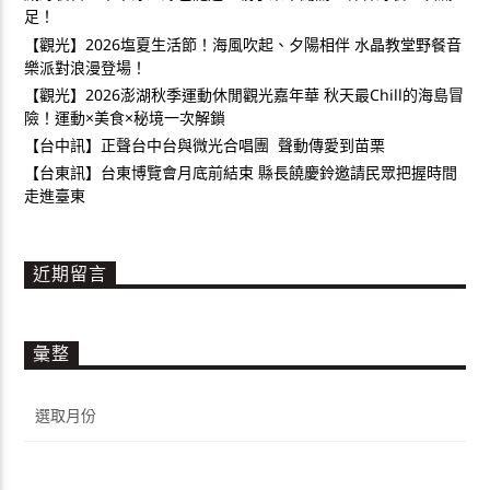
足！
【觀光】2026塩夏生活節！海風吹起、夕陽相伴 水晶教堂野餐音
樂派對浪漫登場！
【觀光】2026澎湖秋季運動休閒觀光嘉年華 秋天最Chill的海島冒
險！運動×美食×秘境一次解鎖
【台中訊】正聲台中台與微光合唱團 聲動傳愛到苗栗
【台東訊】台東博覽會月底前結束 縣長饒慶鈴邀請民眾把握時間
走進臺東
近期留言
彙整
彙
整