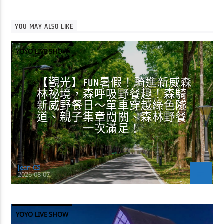
YOU MAY ALSO LIKE
YOYO LIVE SHOW
【觀光】FUN暑假！騎進新威森
林祕境，森呼吸野餐趣！森騎
新威野餐日～單車穿越綠色隧
道、親子集章闖關、森林野餐
一次滿足！
Jean-CS
2026-08-07
YOYO LIVE SHOW