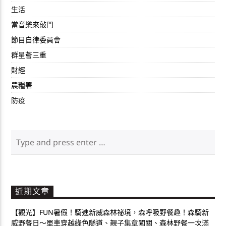
生活
當音樂來敲門
節目自律委員會
群星薈三重
財經
農糧署
防疫
近期文章
【觀光】FUN暑假！騎進新威森林祕境，森呼吸野餐趣！森騎新
威野餐日～單車穿越綠色隧道、親子集章闖關、森林野餐一次滿