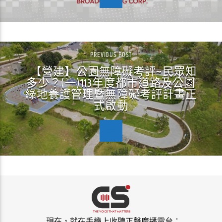
PREVIOUS POST
【營建】公園無障礙考評~民眾知
多少？(一)113年度都市道路及公園
綠地養護管理暨無障礙考評計畫正
式啟動
現在，就在手機上收聽正聲廣播電台：