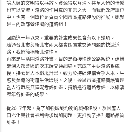
讓人類的文明得以擴散、資源得以互通、甚至人們的情感
也可以交流，道路的作用真的非常之大！而我們政府單位
中，也有一個單位是負責全國市區道路建設的推展，她就
是－內政部營建署的道路組！
回顧這十年以來，重要的計畫成果包含有以下幾項。
疏通台北市與新北市兩大都會區嚴重交通問題的快速道
路，我們簡稱新北環快。
再來是生活圈道路計畫，目的是銜接快速公路系統，建構
能深入都會區的次末端交通網絡。完成了主要道路系統
後，接著是人本環境計畫，致力於持續建構合乎人本、生
態及美職的街道生活環境。之後，透過市區道路養護管理
暨人行環境無障礙考評計畫：持續進行道路考評，以維繫
歷年各計畫的成果。
從2017年起，為了加強區域均衡的城鄉建設，及因應人
口老化與社會福利需求增加問題，更推動了提升道路品質
計畫！