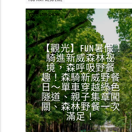
YOU MAY ALSO LIKE
YOYO LIVE SHOW
【觀光】FUN暑假！
騎進新威森林祕
境，森呼吸野餐
趣！森騎新威野餐
日～單車穿越綠色
隧道、親子集章闖
關、森林野餐一次
滿足！