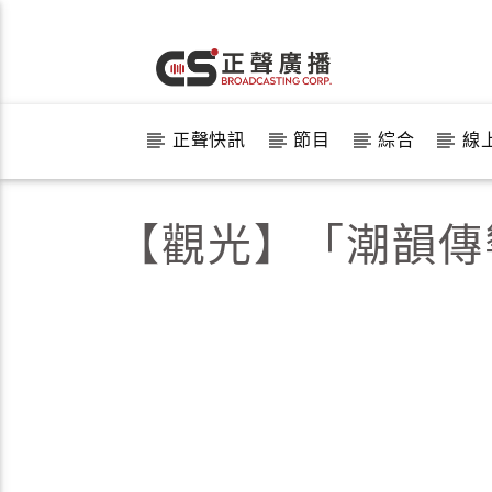
正聲快訊
節目
綜合
線
【觀光】「潮韻傳