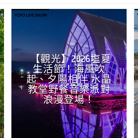
YOYO LIVE SHOW
【觀光】2026塩夏
生活節！海風吹
起、夕陽相伴 水晶
教堂野餐音樂派對
浪漫登場！