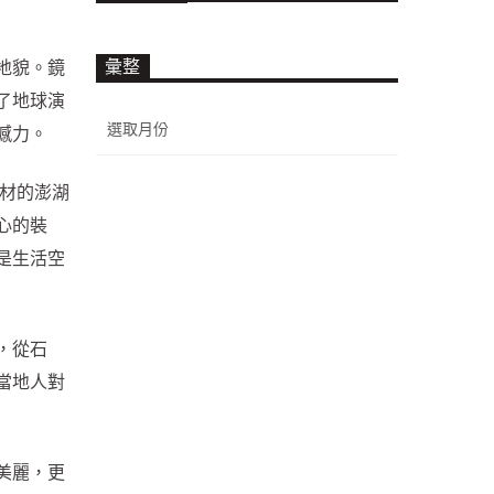
彙整
地貌。鏡
了地球演
彙
撼力。
整
材的澎湖
心的裝
是生活空
，從石
當地人對
美麗，更