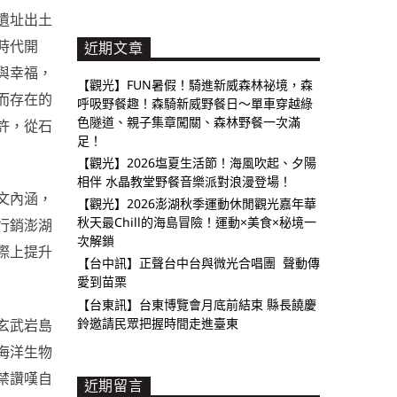
遺址出土
時代開
近期文章
與幸福，
【觀光】FUN暑假！騎進新威森林祕境，森
而存在的
呼吸野餐趣！森騎新威野餐日～單車穿越綠
色隧道、親子集章闖關、森林野餐一次滿
許，從石
足！
【觀光】2026塩夏生活節！海風吹起、夕陽
相伴 水晶教堂野餐音樂派對浪漫登場！
文內涵，
【觀光】2026澎湖秋季運動休閒觀光嘉年華
秋天最Chill的海島冒險！運動×美食×秘境一
行銷澎湖
次解鎖
際上提升
【台中訊】正聲台中台與微光合唱團 聲動傳
愛到苗栗
【台東訊】台東博覽會月底前結束 縣長饒慶
鈴邀請民眾把握時間走進臺東
玄武岩島
海洋生物
禁讚嘆自
近期留言