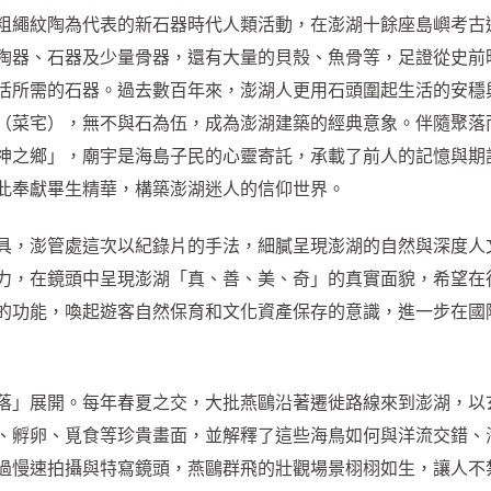
粗繩紋陶為代表的新石器時代人類活動，在澎湖十餘座島嶼考古
陶器、石器及少量骨器，還有大量的貝殼、魚骨等，足證從史前
活所需的石器。過去數百年來，澎湖人更用石頭圍起生活的安穩
（菜宅），無不與石為伍，成為澎湖建築的經典意象。伴隨聚落
神之鄉」，廟宇是海島子民的心靈寄託，承載了前人的記憶與期
此奉獻畢生精華，構築澎湖迷人的信仰世界。
具，澎管處這次以紀錄片的手法，細膩呈現澎湖的自然與深度人
力，在鏡頭中呈現澎湖「真、善、美、奇」的真實面貌，希望在
的功能，喚起遊客自然保育和文化資產保存的意識，進一步在國
落」展開。每年春夏之交，大批燕鷗沿著遷徙路線來到澎湖，以
、孵卵、覓食等珍貴畫面，並解釋了這些海鳥如何與洋流交錯、
過慢速拍攝與特寫鏡頭，燕鷗群飛的壯觀場景栩栩如生，讓人不