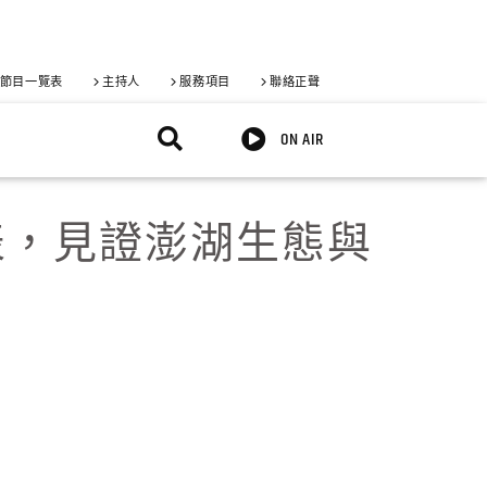
節目一覽表
主持人
服務項目
聯絡正聲
ON AIR
表，見證澎湖生態與
X