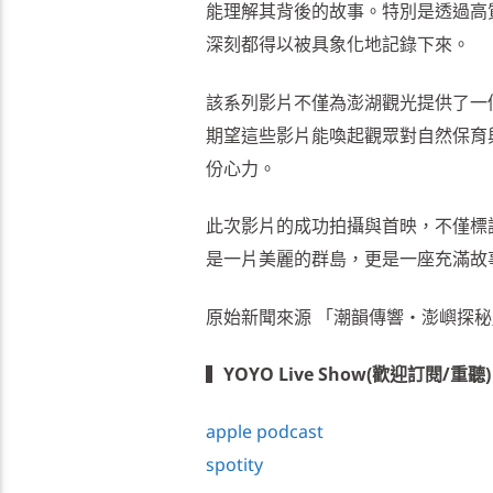
能理解其背後的故事。特別是透過高
深刻都得以被具象化地記錄下來。
該系列影片不僅為澎湖觀光提供了一
期望這些影片能喚起觀眾對自然保育
份心力。
此次影片的成功拍攝與首映，不僅標
是一片美麗的群島，更是一座充滿故
原始新聞來源 「潮韻傳響‧澎嶼探
▍
YOYO Live Show(歡迎訂閱/重聽)
apple podcast
spotity