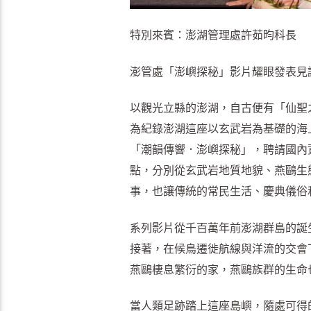
特別來賓：澎湖管理處許茹昀科長
澎管處「澎嶼探秘」影片耀眼發表見
以觀光立縣的澎湖，自古便有「仙聖
為紀錄澎湖這座以玄武岩為基礎的海
「潮韻傳響．澎嶼探秘」，聘請國內
點，分別從玄武岩地質地貌、燕鷗生
事，也讓傳統的常民生活、慶典儀俗
系列影片從千百萬年前澎湖群島的誕
接著，在候鳥遷徙航線與洋流的交會
燕鷗棲息繁衍的家，燕鷗族群的生命
當人類足跡踏上這座島嶼，隨處可得