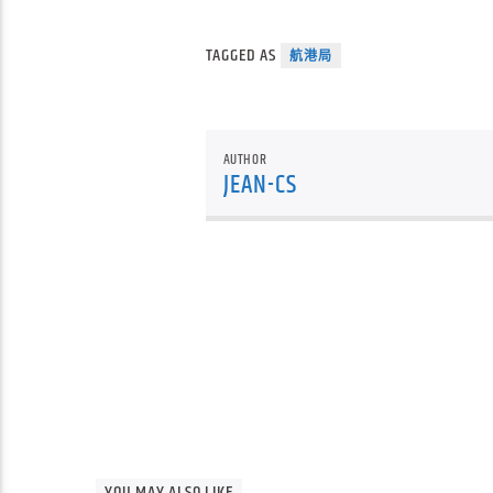
TAGGED AS
航港局
AUTHOR
JEAN-CS