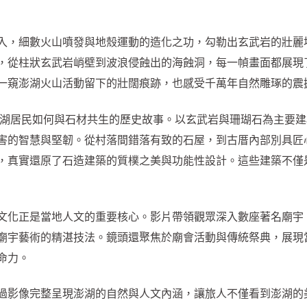
入，細數火山噴發與地殼運動的造化之功，勾勒出玄武岩的壯麗
，從柱狀玄武岩峭壁到波浪侵蝕出的海蝕洞，每一幀畫面都展現
一窺澎湖火山活動留下的壯闊痕跡，也感受千萬年自然雕琢的震
澎湖居民如何與石材共生的歷史故事。以玄武岩與珊瑚石為主要建
害的智慧與堅韌。從村落間錯落有致的石屋，到古厝內部別具匠
，真實還原了石造建築的質樸之美與功能性設計。這些建築不僅
文化正是當地人文的重要核心。影片帶領觀眾深入數座著名廟宇
廟宇藝術的精湛技法。鏡頭還聚焦於廟會活動與傳統祭典，展現
命力。
過影像完整呈現澎湖的自然與人文內涵，讓旅人不僅看到澎湖的