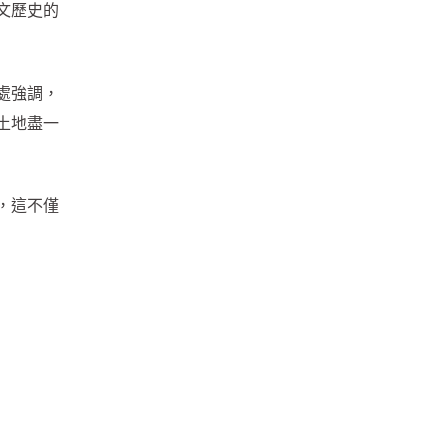
文歷史的
處強調，
土地盡一
，這不僅