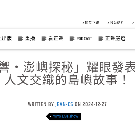
關於正聲
各台簡介
上出版
重播
看正聲
PODCAST
正聲嚴選
響‧澎嶼探秘」耀眼發
人文交織的島嶼故事！
WRITTEN BY
JEAN-CS
ON 2024-12-27
YoYo Live show