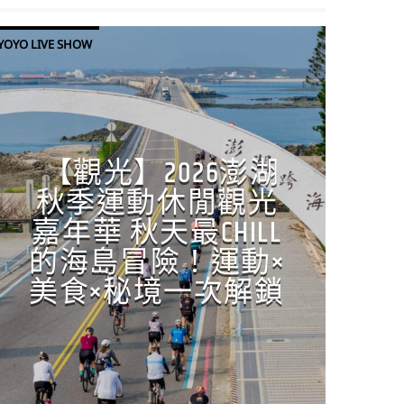
YOYO LIVE SHOW
【觀光】2026澎湖
秋季運動休閒觀光
嘉年華 秋天最CHILL
的海島冒險！運動×
美食×秘境一次解鎖