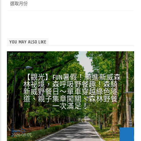
整
YOU MAY ALSO LIKE
YOYO LIVE SHOW
【觀光】FUN暑假！騎進新威森
林祕境，森呼吸野餐趣！森騎
新威野餐日～單車穿越綠色隧
道、親子集章闖關、森林野餐
一次滿足！
Jean-CS
2026-08-07