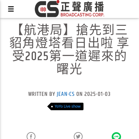
【航港局】搶先到三
貂角燈塔看日出啦 享
受2025第一道遲來的
曙光
X
WRITTEN BY
JEAN-CS
ON 2025-01-03
YoYo Live show