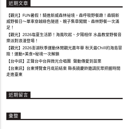
近期文章
【觀光】FUN暑假！騎進新威森林祕境，森呼吸野餐趣！森騎新
威野餐日～單車穿越綠色隧道、親子集章闖關、森林野餐一次滿
足！
【觀光】2026塩夏生活節！海風吹起、夕陽相伴 水晶教堂野餐音
樂派對浪漫登場！
【觀光】2026澎湖秋季運動休閒觀光嘉年華 秋天最Chill的海島冒
險！運動×美食×秘境一次解鎖
【台中訊】正聲台中台與微光合唱團 聲動傳愛到苗栗
【台東訊】台東博覽會月底前結束 縣長饒慶鈴邀請民眾把握時間
走進臺東
近期留言
彙整
彙