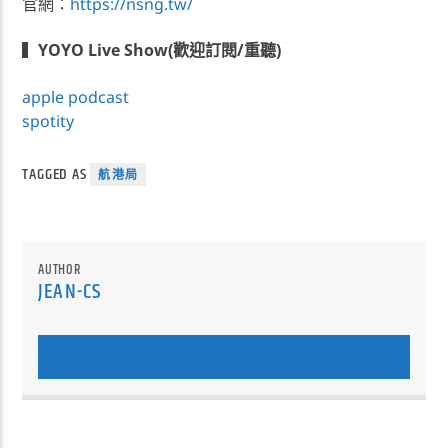
官網：
https://nsng.tw/
▍
YOYO Live Show(歡迎訂閱/重聽)
apple podcast
spotity
TAGGED AS
航港局
AUTHOR
JEAN-CS
AUTHOR'S ARCHIVE