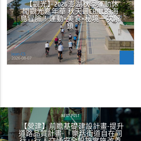
【觀光】2026澎湖秋季運動休
閒觀光嘉年華 秋天最CHILL的海
島冒險！運動×美食×秘境一次解
鎖
Jean-CS
2026-08-07
CONTINUE READING
NEXT POST
【營建】前瞻基礎建設計畫-提升
道路品質計畫-「樂活街道自在同