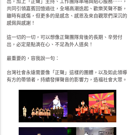
出，加上「正聲」主持、工作團隊串場與貼心服務⋯⋯，
共同引領嘉賓回憶過往，全場高潮迭起、歡樂笑聲不斷，
雖時有感傷，但更多的是感念、感恩及來自觀眾們深沉的
感佩與感謝！
這一切的一切，可以想像正聲團隊背後的長期、辛勞付
出，必定是點滴在心、不足為外人道矣！
最重要的，容我說一句：
台灣社會永遠需要像「正聲」這樣的團體，以及如此領導
有方的帶領者，持續發揮聲音的影響力，造福社會大眾。