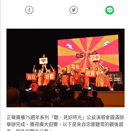
正聲廣播75週年系列「聽．見好時光」公益演唱會圓滿辦
舉辦完成，獲得廣大迴響，以下是來自忠實聽眾的觀後感