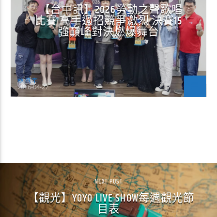
【台中訊】2026勞動之聲歌唱
比賽 高手過招競爭激烈 決賽15
強巔峰對決燃爆舞台
林 彥宇
2026-04-27
CONTINUE READING
NEXT POST
【觀光】YOYO LIVE SHOW每週觀光節
目表