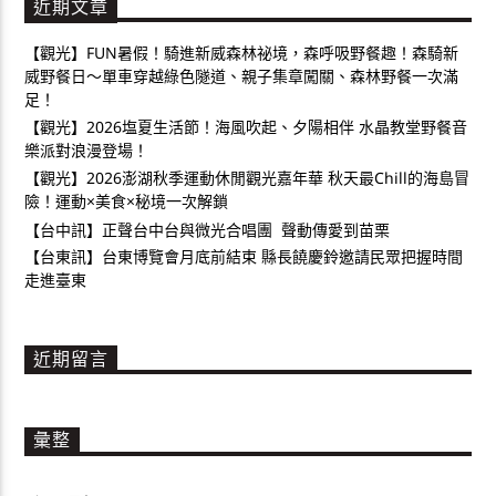
近期文章
【觀光】FUN暑假！騎進新威森林祕境，森呼吸野餐趣！森騎新
威野餐日～單車穿越綠色隧道、親子集章闖關、森林野餐一次滿
足！
【觀光】2026塩夏生活節！海風吹起、夕陽相伴 水晶教堂野餐音
樂派對浪漫登場！
【觀光】2026澎湖秋季運動休閒觀光嘉年華 秋天最Chill的海島冒
險！運動×美食×秘境一次解鎖
【台中訊】正聲台中台與微光合唱團 聲動傳愛到苗栗
【台東訊】台東博覽會月底前結束 縣長饒慶鈴邀請民眾把握時間
走進臺東
近期留言
彙整
彙