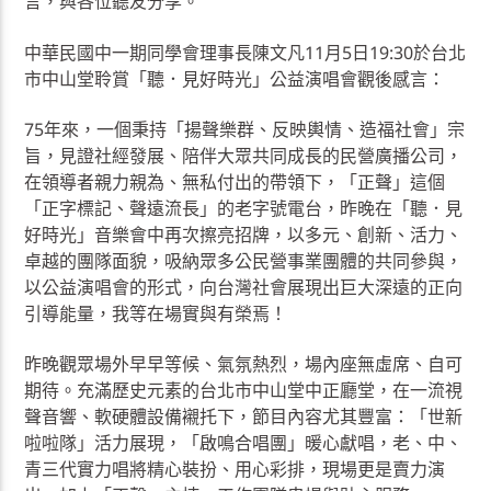
言，與各位聽友分享。
中華民國中一期同學會理事長陳文凡11月5日19:30於台北
市中山堂聆賞「聽．見好時光」公益演唱會觀後感言：
75年來，一個秉持「揚聲樂群、反映輿情、造福社會」宗
旨，見證社經發展、陪伴大眾共同成長的民營廣播公司，
在領導者親力親為、無私付出的帶領下，「正聲」這個
「正字標記、聲遠流長」的老字號電台，昨晚在「聽．見
好時光」音樂會中再次擦亮招牌，以多元、創新、活力、
卓越的團隊面貌，吸納眾多公民營事業團體的共同參與，
以公益演唱會的形式，向台灣社會展現出巨大深遠的正向
引導能量，我等在場實與有榮焉！
昨晚觀眾場外早早等候、氣氛熱烈，場內座無虛席、自可
期待。充滿歷史元素的台北市中山堂中正廳堂，在一流視
聲音響、軟硬體設備襯托下，節目內容尤其豐富：「世新
啦啦隊」活力展現，「啟鳴合唱團」暖心獻唱，老、中、
青三代實力唱將精心裝扮、用心彩排，現場更是賣力演