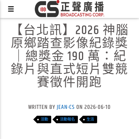
【台北訊】2026 神腦
原鄉踏查影像紀錄獎
｜總獎金 190 萬：紀
錄片與直式短片雙競
X
賽徵件開跑
WRITTEN BY
JEAN-CS
ON 2026-06-10
活動
活動報名
生活