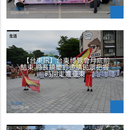
林 彥宇
2026-08-06
生活
【台東訊】台東博覽會月底前
結束 縣長饒慶鈴邀請民眾把握
時間走進臺東
張 世昇
2026-08-06