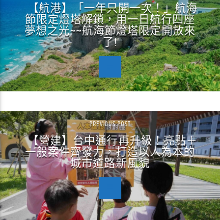
【航港】「一年只開一次！」航海
節限定燈塔解鎖，用一日航行四座
夢想之光~~航海節燈塔限定開放來
了!
PREVIOUS POST
【營建】台中通行再升級！亮點＋
一般案件齊發力，打造以人為本的
城市道路新風貌