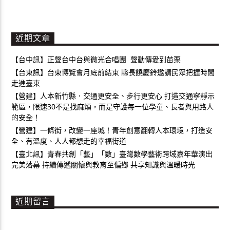
近期文章
【台中訊】正聲台中台與微光合唱團 聲動傳愛到苗栗
【台東訊】台東博覽會月底前結束 縣長饒慶鈴邀請民眾把握時間
走進臺東
【營建】人本新竹縣．交通更安全、步行更安心 打造交通寧靜示
範區，限速30不是找麻煩，而是守護每一位學童、長者與用路人
的安全！
【營建】一條街，改變一座城！青年創意翻轉人本環境，打造安
全、有溫度、人人都想走的幸福街道
【臺北訊】青春共創「藝」「數」臺灣數學藝術跨域嘉年華演出
完美落幕 持續傳遞關懷與教育至偏鄉 共享知識與溫暖時光
近期留言