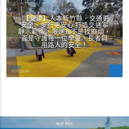
YOYO LIVE SHOW
【營建】人本新竹縣．交通更
安全、步行更安心 打造交通寧
靜示範區，限速30不是找麻煩，
而是守護每一位學童、長者與
用路人的安全！
曾超群
2026-08-04
CONTINUE READING
NEXT POST