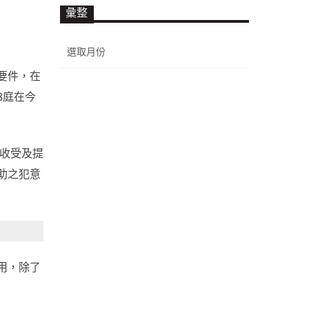
彙整
彙
整
要件，在
8庭在今
為收受及提
助之犯意
用，除了