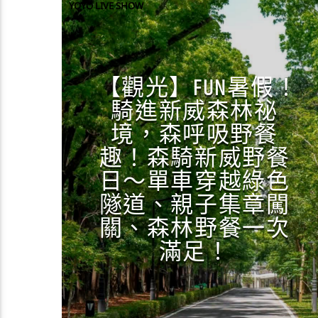
YOYO LIVE SHOW
【觀光】FUN暑假！
騎進新威森林祕
境，森呼吸野餐
趣！森騎新威野餐
日～單車穿越綠色
隧道、親子集章闖
關、森林野餐一次
滿足！