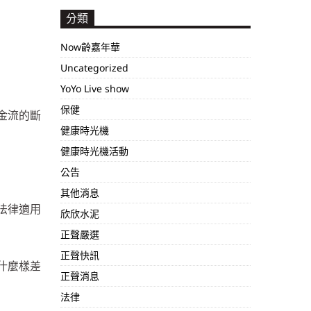
分類
Now齡嘉年華
Uncategorized
YoYo Live show
保健
金流的斷
健康時光機
健康時光機活動
公告
其他消息
法律適用
欣欣水泥
。
正聲嚴選
正聲快訊
什麼樣差
正聲消息
法律