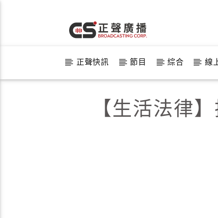
正聲快訊
節目
綜合
線
【生活法律】