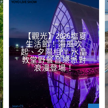
YOYO LIVE SHOW
【觀光】2026塩夏
生活節！海風吹
起、夕陽相伴 水晶
教堂野餐音樂派對
浪漫登場！
Jean-CS