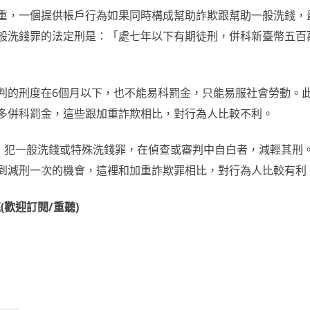
重，一個提供帳戶行為如果同時構成幫助詐欺跟幫助一般洗錢，
般洗錢罪的法定刑是：「處七年以下有期徒刑，併科新臺幣五百
判的刑度在6個月以下，也不能易科罰金，只能易服社會勞動。
多併科罰金，這些跟加重詐欺相比，對行為人比較不利。
定，犯一般洗錢或特殊洗錢罪，在偵查或審判中自白者，減輕其刑
到減刑一次的機會，這裡和加重詐欺罪相比，對行為人比較有利
庭(歡迎訂閱/重聽)