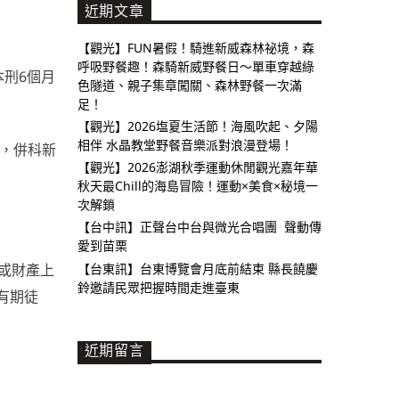
近期文章
【觀光】FUN暑假！騎進新威森林祕境，森
呼吸野餐趣！森騎新威野餐日～單車穿越綠
本刑6個月
色隧道、親子集章闖關、森林野餐一次滿
足！
【觀光】2026塩夏生活節！海風吹起、夕陽
相伴 水晶教堂野餐音樂派對浪漫登場！
刑，併科新
【觀光】2026澎湖秋季運動休閒觀光嘉年華
秋天最Chill的海島冒險！運動×美食×秘境一
次解鎖
【台中訊】正聲台中台與微光合唱團 聲動傳
愛到苗栗
【台東訊】台東博覽會月底前結束 縣長饒慶
或財產上
鈴邀請民眾把握時間走進臺東
有期徒
近期留言