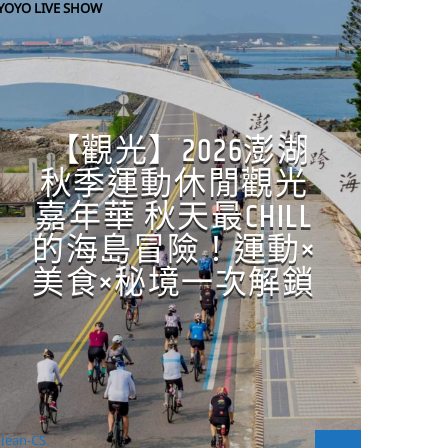
YOYO LIVE SHOW
【觀光】2026澎湖
秋季運動休閒觀光
嘉年華 秋天最CHILL
的海島冒險！運動×
美食×秘境一次解鎖
Jean-CS