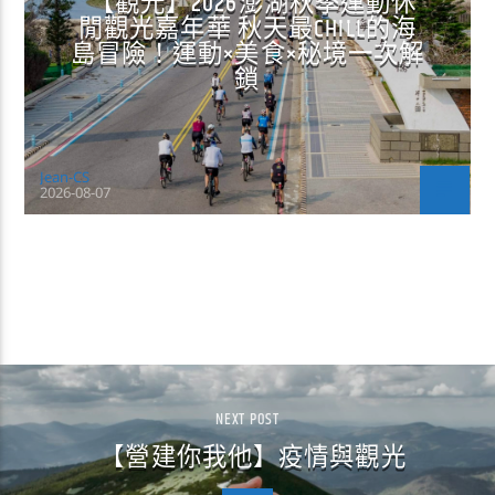
【觀光】2026澎湖秋季運動休
閒觀光嘉年華 秋天最CHILL的海
島冒險！運動×美食×秘境一次解
鎖
Jean-CS
2026-08-07
CONTINUE READING
NEXT POST
【營建你我他】疫情與觀光