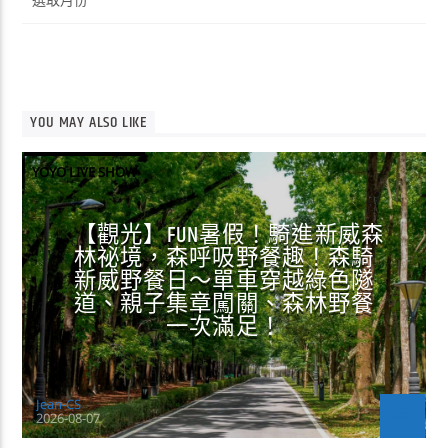
整
YOU MAY ALSO LIKE
YOYO LIVE SHOW
【觀光】FUN暑假！騎進新威森
林祕境，森呼吸野餐趣！森騎
新威野餐日～單車穿越綠色隧
道、親子集章闖關、森林野餐
一次滿足！
Jean-CS
2026-08-07