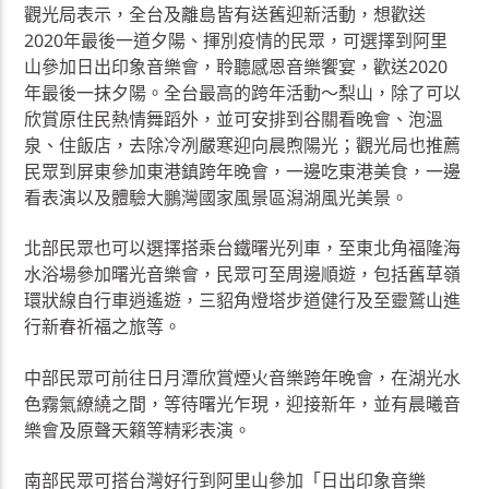
觀光局表示，全台及離島皆有送舊迎新活動，想歡送
2020年最後一道夕陽、揮別疫情的民眾，可選擇到阿里
山參加日出印象音樂會，聆聽感恩音樂饗宴，歡送2020
年最後一抹夕陽。全台最高的跨年活動〜梨山，除了可以
欣賞原住民熱情舞蹈外，並可安排到谷關看晚會、泡溫
泉、住飯店，去除冷冽嚴寒迎向晨煦陽光；觀光局也推薦
民眾到屏東參加東港鎮跨年晚會，一邊吃東港美食，一邊
看表演以及體驗大鵬灣國家風景區潟湖風光美景。
北部民眾也可以選擇搭乘台鐵曙光列車，至東北角福隆海
水浴場參加曙光音樂會，民眾可至周邊順遊，包括舊草嶺
環狀線自行車逍遙遊，三貂角燈塔步道健行及至靈鷲山進
行新春祈福之旅等。
中部民眾可前往日月潭欣賞煙火音樂跨年晚會，在湖光水
色霧氣繚繞之間，等待曙光乍現，迎接新年，並有晨曦音
樂會及原聲天籟等精彩表演。
南部民眾可搭台灣好行到阿里山參加「日出印象音樂