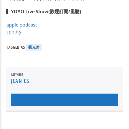
▍
YOYO Live Show(歡迎訂閱/重聽)
apple podcast
spotity
TAGGED AS
觀光局
AUTHOR
JEAN-CS
AUTHOR'S ARCHIVE