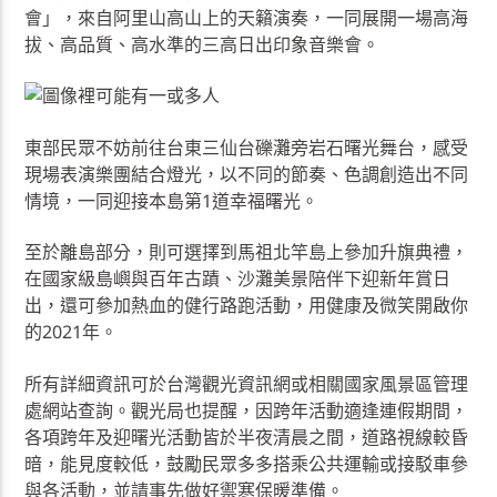
會」，來自阿里山高山上的天籟演奏，一同展開一場高海
拔、高品質、高水準的三高日出印象音樂會。
東部民眾不妨前往台東三仙台礫灘旁岩石曙光舞台，感受
現場表演樂團結合燈光，以不同的節奏、色調創造出不同
情境，一同迎接本島第1道幸福曙光。
至於離島部分，則可選擇到馬祖北竿島上參加升旗典禮，
在國家級島嶼與百年古蹟、沙灘美景陪伴下迎新年賞日
出，還可參加熱血的健行路跑活動，用健康及微笑開啟你
的2021年。
所有詳細資訊可於台灣觀光資訊網或相關國家風景區管理
處網站查詢。觀光局也提醒，因跨年活動適逢連假期間，
各項跨年及迎曙光活動皆於半夜清晨之間，道路視線較昏
暗，能見度較低，鼓勵民眾多多搭乘公共運輸或接駁車參
與各活動，並請事先做好禦寒保暖準備。