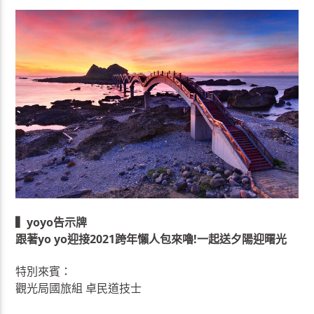
▍yoyo告示牌
跟著yo yo迎接2021跨年懶人包來嚕!一起送夕陽迎曙光
特別來賓：
觀光局國旅組 卓民道技士