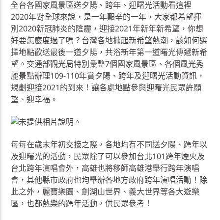
全台各國家風景區送夕陽、跨年、迎曙光活動看這裡
2020年對全球來說，是一年艱辛的一年，大家都希望揮
別2020新冠肺炎的陰霾，迎接2021年新年新希望，你想
好要怎麼度過了嗎？台灣各地掀起新希望熱潮，該如何選
擇地點歡送最後一道夕陽，共浴新年第一道曙光傳遞新希
望。交通部觀光局特別彙整7個國家風景區、各個風光秀
麗景點辦理109-110年賞夕陽、跨年及迎曙光活動資訊，
規劃迎接2021的到來！讓各處地點參與迎曙光民眾許願
望、迎幸福。
每每在歲末年初交接之際，各地均有不同送夕陽、跨年以
及迎曙光的活動，民眾除了可以參加台北101跨年煙火及
台北跨年演唱會外，高雄也將移師高雄港舉行跨年演唱
會，其他縣市政府也均舉辦各地方政府跨年演唱活動！除
此之外，麗寶樂園、劍湖山世界、義大世界等各大遊樂
區，也都熱樂的跨年活動，供民眾參考！