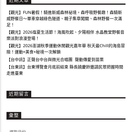
近期文章
【觀光】FUN暑假！騎進新威森林祕境，森呼吸野餐趣！森騎新
威野餐日～單車穿越綠色隧道、親子集章闖關、森林野餐一次滿
足！
【觀光】2026塩夏生活節！海風吹起、夕陽相伴 水晶教堂野餐音
樂派對浪漫登場！
【觀光】2026澎湖秋季運動休閒觀光嘉年華 秋天最Chill的海島冒
險！運動×美食×秘境一次解鎖
【台中訊】正聲台中台與微光合唱團 聲動傳愛到苗栗
【台東訊】台東博覽會月底前結束 縣長饒慶鈴邀請民眾把握時間
走進臺東
近期留言
彙整
彙