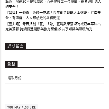
範區，限速30不是找麻煩，而是守護每一位學童、長者與用路人
的安全！
【營建】一條街，改變一座城！青年創意翻轉人本環境，打造安
全、有溫度、人人都想走的幸福街道
【臺北訊】青春共創「藝」「數」臺灣數學藝術跨域嘉年華演出
完美落幕 持續傳遞關懷與教育至偏鄉 共享知識與溫暖時光
近期留言
彙整
彙
整
YOU MAY ALSO LIKE