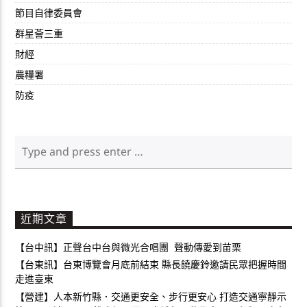
節目自律委員會
群星薈三重
財經
農糧署
防疫
近期文章
【台中訊】正聲台中台與微光合唱團 聲動傳愛到苗栗
【台東訊】台東博覽會月底前結束 縣長饒慶鈴邀請民眾把握時間
走進臺東
【營建】人本新竹縣．交通更安全、步行更安心 打造交通寧靜示