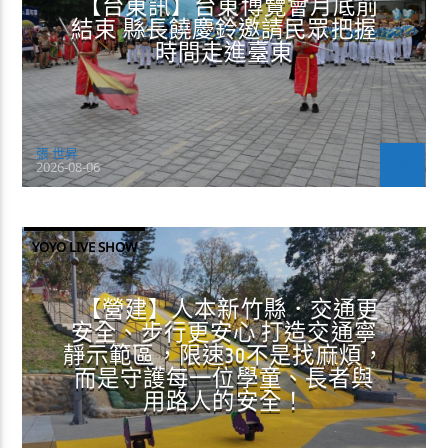
【台東訊】台東博覽會月底前
結束 縣長饒慶鈴邀請民眾把握
時間走進臺東
張 世昇
2026-08-06
YOYO LIVE SHOW
【營建】人本新竹縣．交通更
安全、步行更安心 打造交通寧
靜示範區，限速30不是找麻煩，
而是守護每一位學童、長者與
用路人的安全！