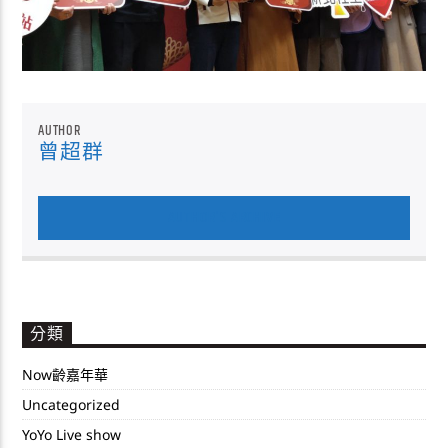
AUTHOR
曾超群
AUTHOR'S ARCHIVE
分類
Now齡嘉年華
Uncategorized
YoYo Live show