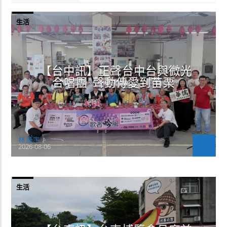
生活
【台中訊】正聲台中台與微光
合唱團 聲動傳愛到苗栗
林 彥宇
2026-08-06
生活