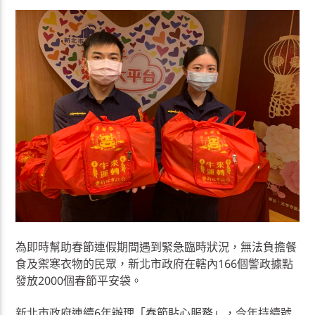
為即時幫助春節連假期間遇到緊急臨時狀況，無法負擔餐
食及禦寒衣物的民眾，新北市政府在轄內166個警政據點
發放2000個春節平安袋。
新北市政府連續6年辦理「春節貼心服務」，今年持續號