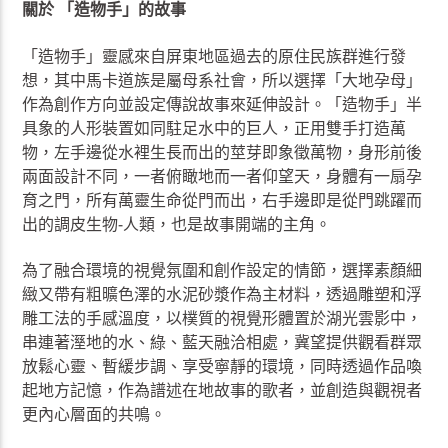
關於 「造物手」的故事
「造物手」靈感來自屏東地區過去的原住民族群進行發
想，其中馬卡道族是屬母系社會，所以選擇「大地孕母」
作為創作方向並設定傳說故事來延伸設計。「造物手」半
具象的人形裝置如同駐足水中的巨人，正用雙手打造萬
物，左手邊從水裡生長而出的莖芽即象徵萬物，身形前後
兩面設計不同，一者俯瞰地而一者仰望天，身體有一扇孕
育之門，所有萬靈生命從門而出，右手邊即是從門跳躍而
出的調皮生物-人類，也是故事開端的主角。
為了融合環境的視覺氛圍和創作設定的情節，選擇素顏細
緻又帶有粗曠色澤的水泥砂漿作為主材料，透過雕塑和浮
雕工法的手感溫度，以樸質的視覺形體置於湖光雲影中，
串連著溼地的水、綠、藍天融洽相處，冀望提供觀看群眾
放鬆心靈、暫緩步調、享受寧靜的環境，同時透過作品喚
起地方記憶，作為譜述在地故事的歌者，並創造與觀視者
更內心層面的共鳴。