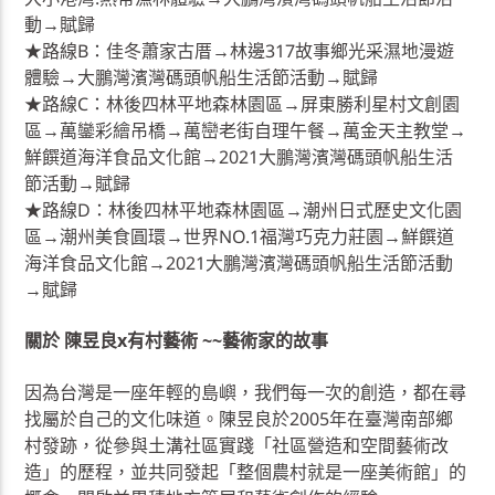
動→賦歸
★路線B：佳冬蕭家古厝→林邊317故事鄉光采濕地漫遊
體驗→大鵬灣濱灣碼頭帆船生活節活動→賦歸
★路線C：林後四林平地森林園區→屏東勝利星村文創園
區→萬鑾彩繪吊橋→萬巒老街自理午餐→萬金天主教堂→
鮮饌道海洋食品文化館→2021大鵬灣濱灣碼頭帆船生活
節活動→賦歸
★路線D：林後四林平地森林園區→潮州日式歷史文化園
區→潮州美食圓環→世界NO.1福灣巧克力莊園→鮮饌道
海洋食品文化館→2021大鵬灣濱灣碼頭帆船生活節活動
→賦歸
關於 陳昱良x有村藝術 ~~藝術家的故事
因為台灣是一座年輕的島嶼，我們每一次的創造，都在尋
找屬於自己的文化味道。陳昱良於2005年在臺灣南部鄉
村發跡，從參與土溝社區實踐「社區營造和空間藝術改
造」的歷程，並共同發起「整個農村就是一座美術館」的