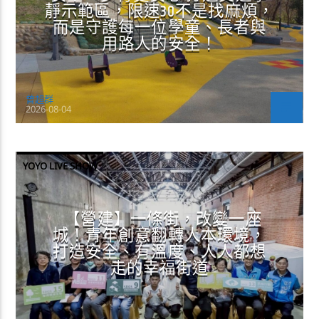
靜示範區，限速30不是找麻煩，
而是守護每一位學童、長者與
用路人的安全！
曾超群
2026-08-04
YOYO LIVE SHOW
【營建】一條街，改變一座
城！青年創意翻轉人本環境，
打造安全、有溫度、人人都想
走的幸福街道