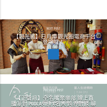
CONTINUE READING
NEXT POST
【觀光局】日月潭觀光圈電商平台
登場囉！
PREVIOUS POST
【正聲訊】全名嘴聚樂部 線上直
播派對 PODCASTER X名人 跨界對談 聊