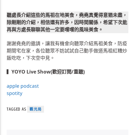
聽處長介紹這些的馬祖在地美食，堯堯真覺得意猶未盡，
除剛剛的介紹，相信還有許多，因時間關係，希望下次能
再與方處長聊聊其他一定要嚐嚐的風味美食。
謝謝堯堯的邀請，讓我有機會向聽眾介紹馬祖美食，防疫
期間宅在家，各位聽眾不妨試試自己動手做道馬祖紅糟炒
飯吃吃，下次空中見。
▍
YOYO Live Show(歡迎訂閱/重聽)
apple podcast
spotity
TAGGED AS
觀光局