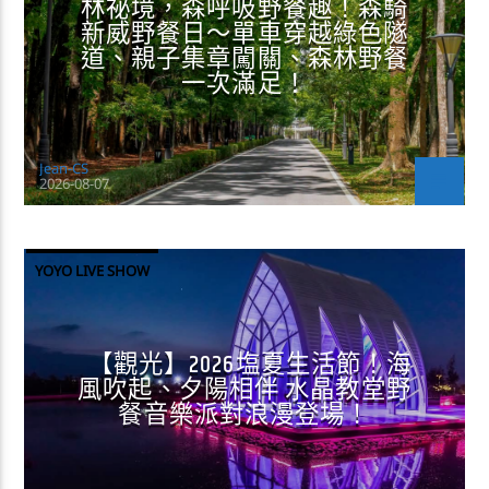
林祕境，森呼吸野餐趣！森騎
新威野餐日～單車穿越綠色隧
道、親子集章闖關、森林野餐
一次滿足！
Jean-CS
2026-08-07
YOYO LIVE SHOW
【觀光】2026塩夏生活節！海
風吹起、夕陽相伴 水晶教堂野
餐音樂派對浪漫登場！