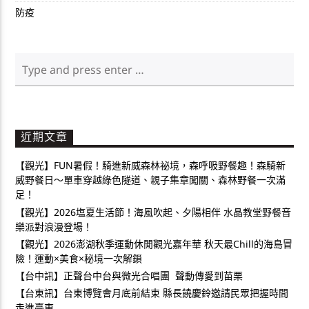
防疫
近期文章
【觀光】FUN暑假！騎進新威森林祕境，森呼吸野餐趣！森騎新
威野餐日～單車穿越綠色隧道、親子集章闖關、森林野餐一次滿
足！
【觀光】2026塩夏生活節！海風吹起、夕陽相伴 水晶教堂野餐音
樂派對浪漫登場！
【觀光】2026澎湖秋季運動休閒觀光嘉年華 秋天最Chill的海島冒
險！運動×美食×秘境一次解鎖
【台中訊】正聲台中台與微光合唱團 聲動傳愛到苗栗
【台東訊】台東博覽會月底前結束 縣長饒慶鈴邀請民眾把握時間
走進臺東