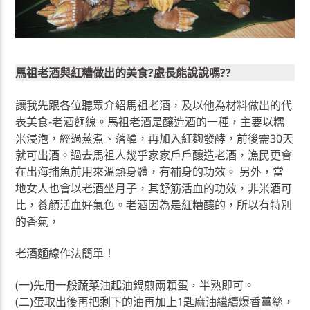
馬祖老酒與紅糟做出的美食?處長能說說嗎??
讓我先跟各位聽眾介紹馬祖老酒，及以他為材料做出的代
表美食-老酒麵線。馬祖老酒是釀造酒的一種，主要以糯
米浸泡，經過蒸煮、落醰，再加入紅麴發酵，前後需30天
就可出酒。過去馬祖人幾乎家家戶戶釀造老酒，漁民更會
在出海捕魚前用來溫熱身體，有補身的功效。 另外，當
地女人也會以老酒坐月子，其舒筋活血的功效，非米酒可
比，養顏活血好氣色。老酒因為是紅糟釀的，所以有特別
的香氣，
老酒麵線作法簡單！
(一)先用一般蔬菜油起油鍋煎兩顆蛋，半熟即可。
(二)蛋取出後再把剩下的油再加上1匙麻油繼續爆香薑絲，