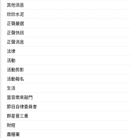
其他消息
欣欣水泥
正聲嚴選
正聲快訊
正聲消息
法律
活動
活動剪影
活動報名
生活
當音樂來敲門
節目自律委員會
群星薈三重
財經
農糧署