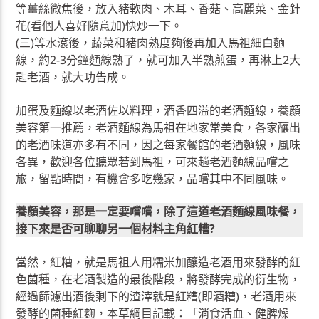
等薑絲微焦後，放入豬軟肉、木耳、香菇、高麗菜、金針
花(看個人喜好隨意加)快炒一下。
(三)等水滾後，蔬菜和豬肉熟度夠後再加入馬祖細白麵
線，約2-3分鐘麵線熟了，就可加入半熟煎蛋，再淋上2大
匙老酒，就大功告成。
加蛋及麵線以老酒佐以料理，酒香四溢的老酒麵線，養顏
美容第一推薦，老酒麵線為馬祖在地家常美食，各家釀出
的老酒味道亦多有不同，因之每家餐館的老酒麵線，風味
各異，歡迎各位聽眾若到馬祖，可來趟老酒麵線品嚐之
旅，留點時間，有機會多吃幾家，品嚐其中不同風味。
養顏美容，那是一定要嚐嚐，除了這道老酒麵線風味餐，
接下來是否可聊聊另一個材料主角紅糟?
當然，紅糟，就是馬祖人用糯米加釀造老酒用來發酵的紅
色菌種，在老酒製造的最後階段，將發酵完成的衍生物，
經過篩濾出酒後剩下的渣滓就是紅糟(即酒糟)，老酒用來
發酵的菌種紅麴，本草綱目記載：「消食活血、健脾燥