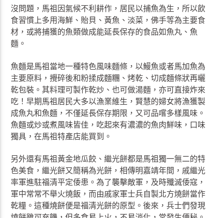
沒問題，馬祖因氣候不利耕作，居民以捕魚為生，所以飲
食習慣上多用海鮮、貽貝、黃魚、淡菜，佛手等為主要食
材，或將捕獲的魚類做成能延長保存的食品如魚丸、魚
麵。
魚麵是馬祖當地一種特色風味麵條，以鰻魚或者馬加魚為
主要原料，攪碎後和粉揉成麵糰、烤乾、切成麵條狀再曬
乾包裝。其料理可製作乾炒、也可做湯麵，亦可直接炸來
吃！早期馬祖居民大多以漁業維生，賢慧的婦女將漁獲製
成魚丸和魚麵，不僅延長保存期限，又可品嚐多樣風味。
魚麵或炒或煮風味皆佳，吃起來有濃濃的魚肉鮮味，口味
獨具，在馬祖特產店能買到。
另外還有馬祖黃金地瓜餃、繼光餅都是馬祖獨一無二的特
色美食，繼光餅又簡稱為光餅，相傳明嘉靖年間，戚繼光
率軍進駐福清平定倭患。為了襲擊敵軍，及時殲滅倭寇，
軍中常常不舉火燒飯，而由戚家軍士兵自製北方燒餅當作
乾糧。這種燒餅便是福清光餅的原型。後來，兵士們發現
燒餅雖可充饑，但多食易上火，不易消化，常發生便秘。