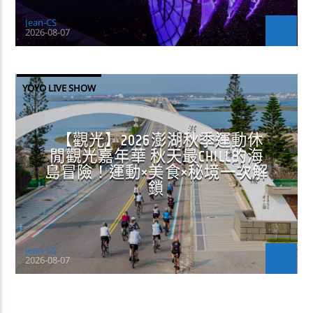
Jean-CS
2026-08-07
YOYO LIVE SHOW
【觀光】2026澎湖秋季運動休
閒觀光嘉年華 秋天最CHILL的海
島冒險！運動×美食×秘境一次解
鎖
Jean-CS
2026-08-07