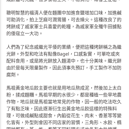
聰明智慧的福清人便在麵團中加進食鹽增加口味，加進鹹
可助消化，拍上芝麻可潤胃腸，可去燥火。這種改良了的
烤餅成了戚家軍士兵喜愛的乾糧，為戚家軍全殲牛田據點
的倭寇立一大功。
人們為了紀念戚繼光平倭的業績，便把這種烤餅稱之為繼
光餅。外型和吃法有點像Bagel，口感紮實，可單吃或夾
配料食用，或是將光餅放入麵湯中，也十分美味。繼光餅
由於是每天限量製作，因此須事先預訂，手工製作不加防
腐劑。
馬祖黃金地瓜餃主要也就是用地瓜熬成泥，然後加上太白
粉，揉成麵糰。馬祖早期的水很少，都是種植一些旱地農
作物，地瓜就是馬祖當地常見的作物，因一般的吃法吃久
了有點乏味，因此逐漸衍生出黃金地瓜餃這樣的特殊料
理，可做成鹹點或甜食，內餡從花生、肉末、香蔥等等變
化皆有，外型則會因不同店家的習慣，三角形、水餃、橢