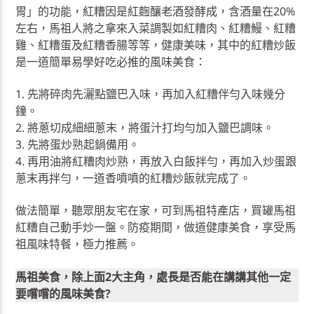
胃」的功能，紅糟因是紅麴釀老酒發酵成，含酒量在20%
左右，馬祖人將之拿來入菜調製如紅糟肉、紅糟鰻、紅糟
雞、紅糟蛋及紅糟香腸等等，健康美味，其中的紅糟炒飯
是一道簡單易學好吃必推的風味美食：
1. 先將碎肉先灑點鹽巴入味，再加入紅糟伴勻入味幾分
鐘。
2. 將蔥切成細細蔥末，將蛋汁打均勻加入鹽巴調味。
3. 先將蛋炒熟起鍋備用。
4. 再用油將紅糟肉炒熟，再放入白飯拌勻，再加入炒蛋跟
蔥末再拌勻，一道香噴噴的紅糟炒飯就完成了。
做法簡單，聽眾朋友宅在家，可到馬祖特產店，買罐馬祖
紅糟自己動手炒一盤。防疫期間，做道健康美食，享受馬
祖風味特餐，極力推薦。
馬祖美食，除上面2大主角，處長是否能在講講其他一定
要嚐嚐的風味美食?