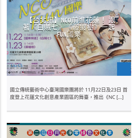
【台北訊】NCO前進花蓮！ 跟
著《白賊七》《藤纏樹》一起
FUN國樂
Liu-CS
2025-11-11
國立傳統藝術中心臺灣國樂團將於 11月22日及23日 首
度登上花蓮文化創意產業園區的舞臺，推出《NC […]
活動