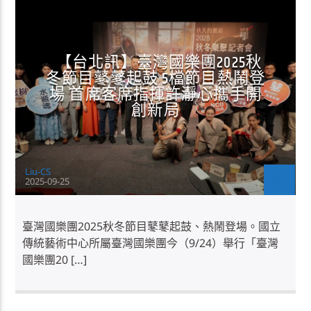
正聲消息
生活
【台北訊】臺灣國樂團2025秋
冬節目鼕鼕起鼓 5檔節目熱鬧登
場 首席客席指揮許瀞心攜手開
創新局
Liu-CS
2025-09-25
臺灣國樂團2025秋冬節目鼕鼕起鼓、熱鬧登場。國立
傳統藝術中心所屬臺灣國樂團今（9/24）舉行「臺灣
國樂團20 […]