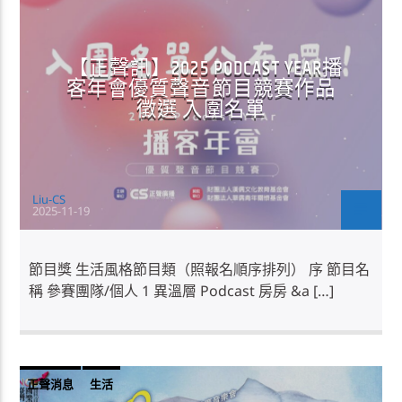
【正聲訊】2025 PODCAST YEAR播
客年會優質聲音節目競賽作品
徵選 入圍名單
Liu-CS
2025-11-19
節目獎 生活風格節目類（照報名順序排列） 序 節目名
稱 參賽團隊/個人 1 異溫層 Podcast 房房 &a […]
正聲消息
生活