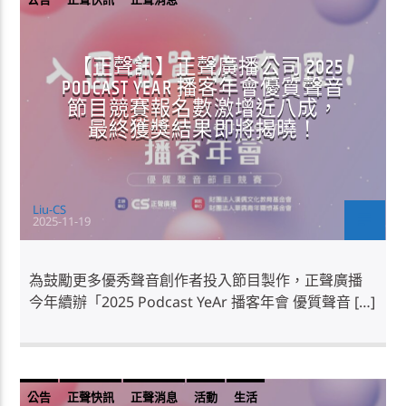
【正聲訊】正聲廣播公司 2025
PODCAST YEAR 播客年會優質聲音
節目競賽報名數激增近八成，
最終獲獎結果即將揭曉！
Liu-CS
2025-11-19
為鼓勵更多優秀聲音創作者投入節目製作，正聲廣播
今年續辦「2025 Podcast YeAr 播客年會 優質聲音 […]
公告
正聲快訊
正聲消息
活動
生活