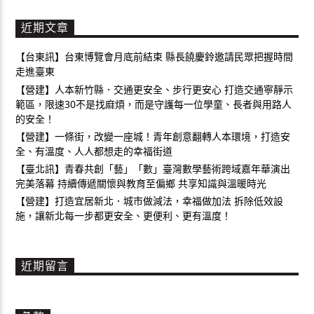
近期文章
【台東訊】台東博覽會月底前結束 縣長饒慶鈴邀請民眾把握時間
走進臺東
【營建】人本新竹縣．交通更安全、步行更安心 打造交通寧靜示
範區，限速30不是找麻煩，而是守護每一位學童、長者與用路人
的安全！
【營建】一條街，改變一座城！青年創意翻轉人本環境，打造安
全、有溫度、人人都想走的幸福街道
【臺北訊】青春共創「藝」「數」臺灣數學藝術跨域嘉年華演出
完美落幕 持續傳遞關懷與教育至偏鄉 共享知識與溫暖時光
【營建】打造宜居新北．城市做減法，幸福做加法 拆除低效設
施，讓新北每一步都更安全、更便利、更有溫度！
近期留言