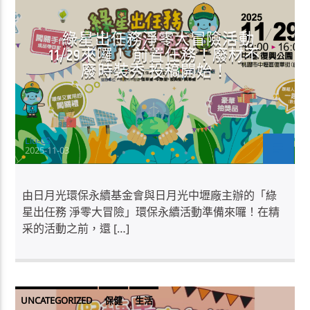
綠星出任務淨零大冒險活動
11/29來囉！ 前置任務！廢材不
廢時裝秀 投稿開始！
Liu-CS
2025-11-03
由日月光環保永續基金會與日月光中壢廠主辦的「綠
星出任務 淨零大冒險」環保永續活動準備來囉！在精
采的活動之前，還 […]
UNCATEGORIZED
保健
生活