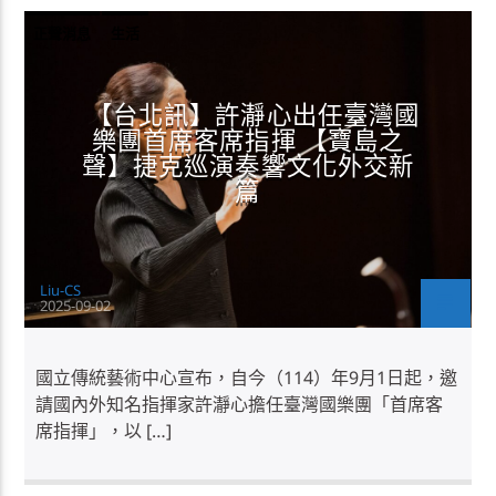
正聲消息
生活
【台北訊】許瀞心出任臺灣國
樂團首席客席指揮 【寶島之
聲】捷克巡演奏響文化外交新
篇
Liu-CS
2025-09-02
國立傳統藝術中心宣布，自今（114）年9月1日起，邀
請國內外知名指揮家許瀞心擔任臺灣國樂團「首席客
席指揮」，以 […]