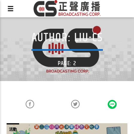
AUTHOR:
LIU-CS
X
PAGE: 2
活動