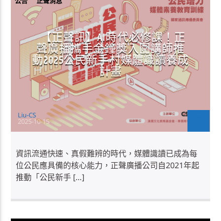
公告
正聲消息
【正聲訊】AI時代必修課！正
聲廣播攜手金鐘獎入圍講師推
動2025公民新手村媒體識讀養成
計畫
Liu-CS
2025-10-15
資訊流通快速、真假難辨的時代，媒體識讀已成為每
位公民應具備的核心能力，正聲廣播公司自2021年起
推動「公民新手 […]