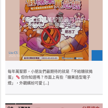
【新北訊】萬聖節最可怕的，
不是鬼，而是電子煙！​
Liu-CS
2025-10-30
每年萬聖節，小朋友們最期待的就是「不給糖就搗
蛋」​
但你知道嗎？​市面上有些「糖果造型電子
煙」，外觀繽紛可愛 […]