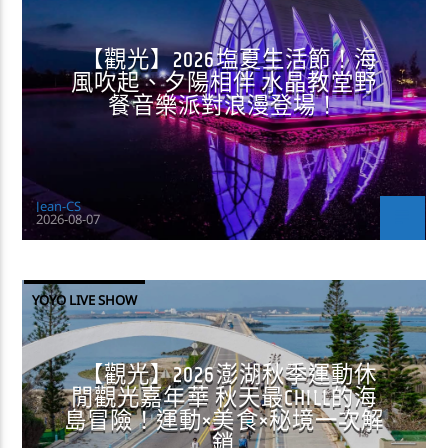
【觀光】2026塩夏生活節！海
風吹起、夕陽相伴 水晶教堂野
餐音樂派對浪漫登場！
Jean-CS
2026-08-07
YOYO LIVE SHOW
【觀光】2026澎湖秋季運動休
閒觀光嘉年華 秋天最CHILL的海
島冒險！運動×美食×秘境一次解
鎖