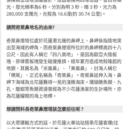
係採典型燈塔頂層設計，燈器是採用四等燈器，發白色頓
光，發光頻率為6 秒，分別為明 3 秒、暗 3 秒，光力為
280,000 支燭光，光程為 16.6浬(約 30.74 公里)。
請問奇萊鼻地名的由來?
奇萊鼻燈塔位處於花蓮港北邊的鼻岬上，鼻岬係指陸地突
出至海域的岬角，而奇萊鼻燈塔所位於的鼻岬標高四十八
公尺，因此有人稱它「四八高地」，是因為歐亞大陸板
塊、菲律賓板塊發生碰撞推擠，經年累月造成地殼隆起的
地貌，其舊名為「米崙鼻」、「美崙鼻」，討海人稱它
「標尾」，正式名稱為「奇萊鼻」。奇萊鼻延伸入海，鼻
岬下海域為北花蓮難得一見的淺礁海床。珊瑚礁魚類、九
孔、龍蝦等魚類資源曾經為不少花蓮漁家的生計場所，亦
為花蓮耀眼的海上地標。
想請問科長奇萊鼻燈塔該怎麼前往呢 ?
以大眾運輸方式的話，於花蓮火車站站搭乘花蓮客運(往