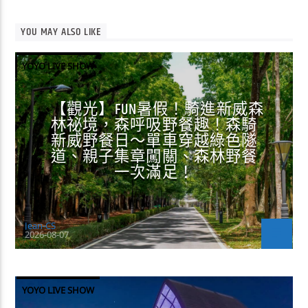
YOU MAY ALSO LIKE
YOYO LIVE SHOW
【觀光】FUN暑假！騎進新威森
林祕境，森呼吸野餐趣！森騎
新威野餐日～單車穿越綠色隧
道、親子集章闖關、森林野餐
一次滿足！
Jean-CS
2026-08-07
YOYO LIVE SHOW