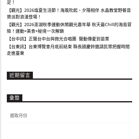
足！
【觀光】2026塩夏生活節！海風吹起、夕陽相伴 水晶教堂野餐音
樂派對浪漫登場！
【觀光】2026澎湖秋季運動休閒觀光嘉年華 秋天最Chill的海島冒
險！運動×美食×秘境一次解鎖
【台中訊】正聲台中台與微光合唱團 聲動傳愛到苗栗
【台東訊】台東博覽會月底前結束 縣長饒慶鈴邀請民眾把握時間
走進臺東
近期留言
彙整
彙
整