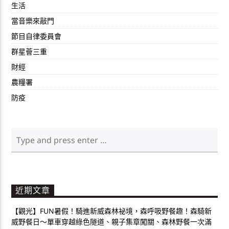
生活
當音樂來敲門
節目自律委員會
群星薈三重
財經
農糧署
防疫
近期文章
【觀光】FUN暑假！騎進新威森林祕境，森呼吸野餐趣！森騎新
威野餐日～單車穿越綠色隧道、親子集章闖關、森林野餐一次滿