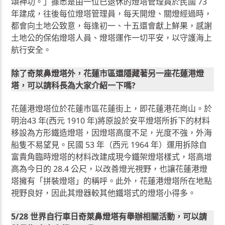
頌神功。」據悉是由一位已退休的燈塔管理員於民國 73
年建成，往後每位燈塔管理員，每天開燈、關燈經過時，
都會向土地公致意，每逢初一、十五還會獻上鮮果，感謝
土地公的保佑燈塔人員、燈塔運作一切平安，以守護海上
航行安全。
除了奇萊鼻燈塔外，花蓮市區還隱藏著另一座花蓮港燈
塔，可以請科長為大家介紹一下嗎?
花蓮港燈塔位於花蓮市區花蓮街上，即花蓮港花崗山。於
明治43 年(西元 1910 年)將原設於安平燈塔所拆下的材料
移設為方形鐵造燈塔，因燈塔高度不足，光度不強，外海
船隻不易望見。民國 53 年（西元 1964 年）運用拆除自
富貴角臨時燈塔的材料改建成現今鐵架燈塔樣式，塔高增
高為今日的 28.4 公尺，以改善燈光視野，也讓花蓮港燈
塔擁有「拼裝燈塔」的稱呼。此外，花蓮港燈塔所在地點
視野良好，因此其燈器較其他鐵塔式的燈塔小得多。
5/28 世界自行車日奇萊鼻燈塔有舉辦相關活動，可以請