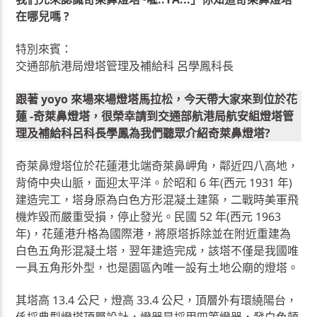
在哪兒嗎 ?
特別來賓：
交通部航港局燈塔管理及補給科 呂學鳳科長
跟著 yoyo 來場來場燈塔馬拉松，今天帶大家來到位於花
蓮 -奇萊鼻燈塔，很榮幸請到交通部航港局航安組燈塔管
理及補給科呂科長學鳳為我們聽眾介紹奇萊鼻燈塔?
奇萊鼻燈塔位於花蓮港北端奇萊鼻岬角，鄰近四八高地，
背倚中央山脈，面迎太平洋。於昭和 6 年(西元 1931 年)
建造完工，塔身原為白色方形混凝土建築，二戰時美軍飛
機炸毀而嚴重受損，停止發光。民國 52 年(西元 1963
年)，花蓮港升格為國際港，將原塔拆除並在附近重建為
白色五角形混凝土塔，翌年建造完成，該塔不僅是我國唯
一具五角形外型，也是園區內唯一設有土地公廟的燈塔。
其塔高 13.4 公尺，燈高 33.4 公尺，頂層外有環繞陽台，