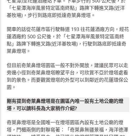
七星潭)至花蓮酒廠站下車。下車步行約 500 公尺後，於
「七星潭海岸風景特定區南終點」路牌下轉進叉路(近洋
基牧場)，步行到路底即抵達奇萊鼻燈塔。
開車的話從花蓮市區行駛縣道 193 往花蓮酒廠方向，經花
蓮酒廠約 500 公尺後，於「七星潭海岸風景特定區南終
點」路牌下轉進叉路(近洋基牧場)，行駛到路底即抵達奇
萊鼻燈塔。
但目前奇萊鼻燈塔園區一般不對外開放，建議民眾可以走
旁邊小徑到奇萊鼻燈塔瞭望平台，可欣賞不亞於燈塔處看
到的景色。而要觀賞燈塔的外型可以到鄰近的花蓮環保公
園。
剛有提到奇萊鼻燈塔是在園區內唯一設有土地公廟的燈
塔，可以請科長為大家稍作介紹?
奇萊鼻燈塔是全國唯一在燈塔園區內設有土地公廟的燈
塔，門楣兩側的對聯寫著：「奇萊鼻無疆景福，海洋德澤