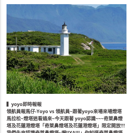
▍yoyo即時報報
領航員報馬仔-Yoyo vs 領航員~跟著yoyo來場來場燈塔
馬拉松~燈塔迷看過來~今天跟著 yoyo認識~~~奇萊鼻燈
塔及花蓮港燈塔「奇萊鼻燈塔及花蓮港燈塔」限定開放!!!
我們先來認識奇萊鼻燈塔~喔!!YA!!!」你知道奇萊鼻燈塔