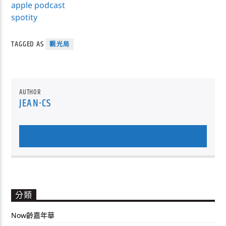
apple podcast
spotity
TAGGED AS
觀光局
AUTHOR
JEAN-CS
AUTHOR'S ARCHIVE
分類
Now齡嘉年華