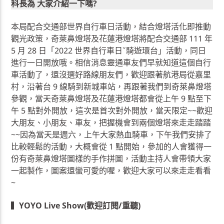
科長為 大家介紹一下嗎?
本局配合交通部世界自行車日活動，結合燈塔活化即推動
觀光政策，奇萊鼻燈塔及花蓮港燈塔將配合交通部 111 年
5 月 28 日「2022 世界自行車日ˇ騎遊環台」活動，同日
進行一日開放哦。相信消息靈通車友們早就知道這個自行
車活動了，還沒選好路線朋友們，歡迎跟著航港局從嘉里
村，沿著台 9 線騎到新城車站，再跟著我們到奇萊鼻燈塔
參觀，當天奇萊鼻燈塔及花蓮港燈塔都會從上午 9 點至下
午 5 點對外開放，這次是首次對外開放，當天限定~~歡迎
大朋友、小朋友、車友，把握機會到兩個燈塔來走走踏踏
~~因為當天是週六，上午大家熱血騎車，下午我們安排了
比較輕鬆的活動，大概會從 1 點開始，參加的人會獲得一
份有奇萊鼻燈塔圖樣的手作拼圖，活動主持人會帶領大家
一起製作，圖案還蠻可愛的喔，歡迎大家可以來走走看看
~
▍
YOYO Live Show(歡迎訂閱/重聽)