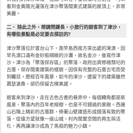
看到金黃陽光灑落在津沙聚落閩東式建築的屋頂上，非常
美麗。
二、 除此之外，想請問課長，小旅行的遊客到了津沙，
有哪些景點是必定要去探訪的?
津沙聚落位於雲台山下，南竿島西南方突出處的灣澳，因
早先澳口滿布金砂般細緻的沙灘，故名金沙，後寫作津
沙。津沙為「聚落保存區」的聚落，政府出資修繕頹圮的
古厝，保存閩東建築的樣貌，因保有完整的石厝古宅而受
到矚目。歷經百年風華，如今的津沙，遺留下的建築雖然
蕭瑟滄桑，卻仍保留古樸美感。
遊客來到津沙，走在古色古香的巷弄中，每個轉角都是新
風景，聚落內的百年老榕樹，也是不可錯過的景緻。西邊
山石階上精彩的古厝群，倚著山壁建造形成錯落有致的聚
落，從遠方望就像一座山城，村內閒置空間的再生與活
化，再再讓津沙成為了馬祖的魅力小鎮。