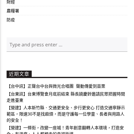
財經
農糧署
防疫
近期文章
【台中訊】正聲台中台與微光合唱團 聲動傳愛到苗栗
【台東訊】台東博覽會月底前結束 縣長饒慶鈴邀請民眾把握時間
走進臺東
【營建】人本新竹縣．交通更安全、步行更安心 打造交通寧靜示
範區，限速30不是找麻煩，而是守護每一位學童、長者與用路人
的安全！
【營建】一條街，改變一座城！青年創意翻轉人本環境，打造安
全、有溫度、人人都想走的幸福街道