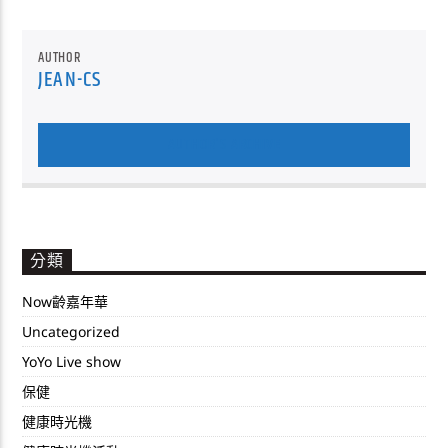
AUTHOR
JEAN-CS
AUTHOR'S ARCHIVE
分類
Now齡嘉年華
Uncategorized
YoYo Live show
保健
健康時光機