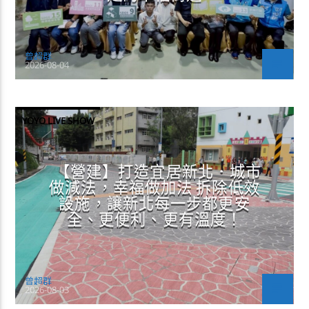
曾超群
2026-08-04
YOYO LIVE SHOW
【營建】打造宜居新北．城市
做減法，幸福做加法 拆除低效
設施，讓新北每一步都更安
全、更便利、更有溫度！
曾超群
2026-08-03