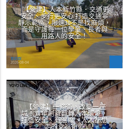
【營建】人本新竹縣．交通更
安全、步行更安心 打造交通寧
靜示範區，限速30不是找麻煩，
而是守護每一位學童、長者與
用路人的安全！
曾超群
2026-08-04
YOYO LIVE SHOW
【營建】一條街，改變一座
城！青年創意翻轉人本環境，
打造安全、有溫度、人人都想
走的幸福街道