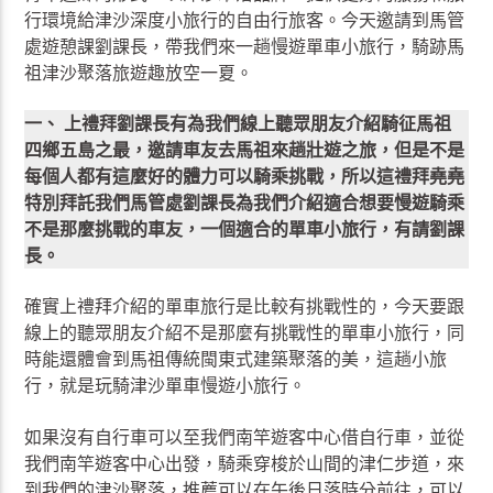
行環境給津沙深度小旅行的自由行旅客。今天邀請到馬管
處遊憩課劉課長，帶我們來一趟慢遊單車小旅行，騎跡馬
祖津沙聚落旅遊趣放空一夏。
一、 上禮拜劉課長有為我們線上聽眾朋友介紹騎征馬祖
四鄉五島之最，邀請車友去馬祖來趟壯遊之旅，但是不是
每個人都有這麼好的體力可以騎乘挑戰，所以這禮拜堯堯
特別拜託我們馬管處劉課長為我們介紹適合想要慢遊騎乘
不是那麼挑戰的車友，一個適合的單車小旅行，有請劉課
長。
確實上禮拜介紹的單車旅行是比較有挑戰性的，今天要跟
線上的聽眾朋友介紹不是那麼有挑戰性的單車小旅行，同
時能還體會到馬祖傳統閩東式建築聚落的美，這趟小旅
行，就是玩騎津沙單車慢遊小旅行。
如果沒有自行車可以至我們南竿遊客中心借自行車，並從
我們南竿遊客中心出發，騎乘穿梭於山間的津仁步道，來
到我們的津沙聚落，推薦可以在午後日落時分前往，可以