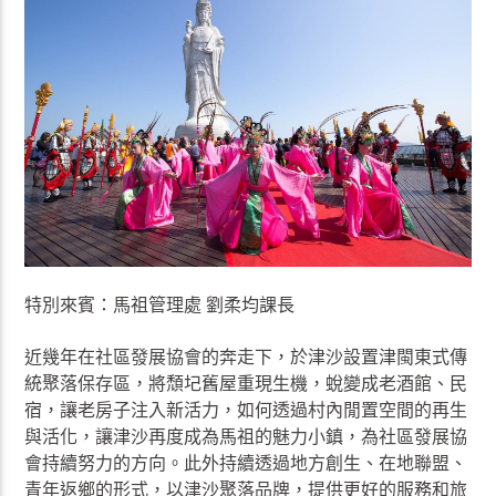
特別來賓：馬祖管理處 劉柔均課長
近幾年在社區發展協會的奔走下，於津沙設置津閩東式傳
統聚落保存區，將頹圮舊屋重現生機，蛻變成老酒館、民
宿，讓老房子注入新活力，如何透過村內閒置空間的再生
與活化，讓津沙再度成為馬祖的魅力小鎮，為社區發展協
會持續努力的方向。此外持續透過地方創生、在地聯盟、
青年返鄉的形式，以津沙聚落品牌，提供更好的服務和旅