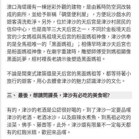
澳口海堤邊有一棟迷彩外觀的建物，是由舊時防空洞改裝
成的廁所，並給予新稱「碉堡便利屋」，方便玩沙戲水的
遊客清洗乾淨。另外，位於津沙的天后宮是津沙村居民的
信仰中心，也是南竿三大天后宮之一，不同於金板境天后
宮的少女媽祖與馬祖境天后宮的粉面媽祖神像，津沙供奉
的是全馬祖唯一的「黑面媽祖」；相傳早時津沙天后宮也
是粉面媽祖神像，在廟宇重建時，雕塑師傅受到媽祖顯像
黑面託夢，經村裡長老請示後塑造黑面媽祖。
不論是閩東式建築還是天后宮的黑面媽祖等，都等待著小
旅行的遊客，用心去體會津沙的魅力認識津沙的文化。
三、 最後，想請問課長，津沙有必吃的美食呢?
有的，津沙的老酒是公認很好喝的，到了津沙一定要品嚐
津沙的老酒、老酒冰沙，以及麻辣水煮魚、到馬祖必吃的
淡菜、佛手、藤壺等，此外，津沙還有限量不一定每天都
有的紅麴米糕，歡迎來品嚐。