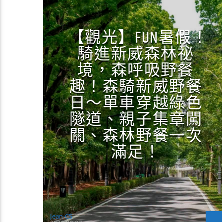
【觀光】FUN暑假！
騎進新威森林祕
境，森呼吸野餐
趣！森騎新威野餐
日～單車穿越綠色
隧道、親子集章闖
關、森林野餐一次
滿足！
Jean-CS