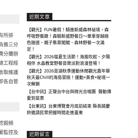
近期文章
【觀光】FUN暑假！騎進新威森林祕境，森
有所排
呼吸野餐趣！森騎新威野餐日～單車穿越綠
色隧道、親子集章闖關、森林野餐一次滿
負擔三分
足！
費分攤辦
【觀光】2026塩夏生活節！海風吹起、夕陽
總工程經
相伴 水晶教堂野餐音樂派對浪漫登場！
【觀光】2026澎湖秋季運動休閒觀光嘉年華
收取維護
秋天最Chill的海島冒險！運動×美食×秘境一
即各自管
次解鎖
【台中訊】正聲台中台與微光合唱團 聲動傳
愛到苗栗
【台東訊】台東博覽會月底前結束 縣長饒慶
鈴邀請民眾把握時間走進臺東
挖掘頻
著監控及
近期留言