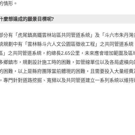
的情形。
什麼想達成的願景目標呢?
部分有「虎尾鎮高鐵雲林站區共同管道系統」及「斗六市朱丹灣
統規劃中有「雲林縣斗六人文公園區徵收工程」之共同管道系統
劃區」之共同管道系統，約總長2.65公里，未來應會增加範圍及區
多鄉鎮市，規劃設計施工時的困難，如管線單位以及各局處橫向
的困難，以上是縣府團隊當前體現的困難，且需要投入大量經費
，專門針對道路挖掘、寬頻以及共同管道建立一系列系統以維持