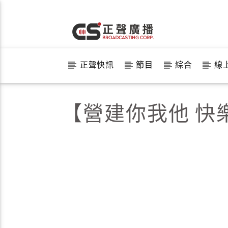
正聲快訊
節目
綜合
線
【營建你我他 快