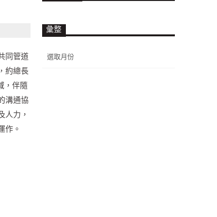
彙整
彙
共同管道
整
，約總長
域，伴隨
的溝通協
及人力，
運作。