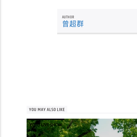
AUTHOR
曾超群
YOU MAY ALSO LIKE
YOYO LIVE SHOW