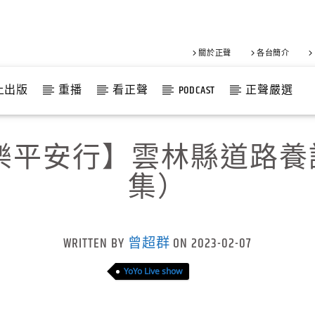
關於正聲
各台簡介
上出版
重播
看正聲
PODCAST
正聲嚴選
樂平安行】雲林縣道路
集）
WRITTEN BY
曾超群
ON 2023-02-07
YoYo Live show