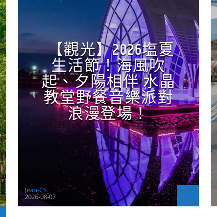
【觀光】2026塩夏
生活節！海風吹
起、夕陽相伴 水晶
教堂野餐音樂派對
浪漫登場！
Jean-CS
2026-08-07