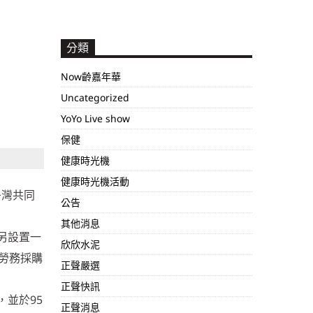
分類
Now齡嘉年華
Uncategorized
YoYo Live show
保健
健康時光機
健康時光機活動
丹灣共同
公告
其他消息
，另設置一
欣欣水泥
勞務採購
正聲嚴選
正聲快訊
，並於95
正聲消息