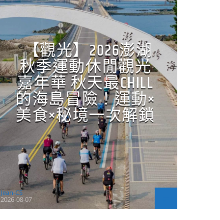
【觀光】2026澎湖
秋季運動休閒觀光
嘉年華 秋天最CHILL
的海島冒險！運動×
美食×秘境一次解鎖
Jean-CS
2026-08-07