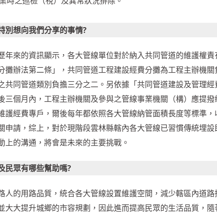
作業時之巡檢（視）及異常狀況排除。
特別想向我們分享的事情?
歷年來的資訊顯示，各大管線單位對於納入共同管道的維護權責
分攤辦法第二條」，共同管道工程建設經費分攤為工程主辦機關
之共同管道類別負擔三分之二。另依據「共同管道建設及管理經
後三個月內，工程主辦機關及參與之管線事業機關（構）應提撥
維護經費專戶，爾後每年都依照各大管線納管面積長度等標準，
關申請，綜上，對於現階段雲林縣轄內各大管線已習慣傳統埋設
動上的溝通，將會是未來的主要挑戰。
及民眾有哪些幫助嗎?
路人的用路品質，統合各大管線設置維護空間，減少轄區內道路
並大大提升城鄉的市容規劃，因此進而提高民眾的生活品質，隨