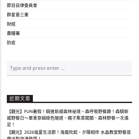
節目自律委員會
群星薈三重
財經
農糧署
防疫
近期文章
【觀光】FUN暑假！騎進新威森林祕境，森呼吸野餐趣！森騎新
威野餐日～單車穿越綠色隧道、親子集章闖關、森林野餐一次滿
足！
【觀光】2026塩夏生活節！海風吹起、夕陽相伴 水晶教堂野餐音
樂派對浪漫登場！