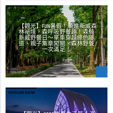
YOYO LIVE SHOW
【觀光】FUN暑假！騎進新威森
林祕境，森呼吸野餐趣！森騎
新威野餐日～單車穿越綠色隧
道、親子集章闖關、森林野餐
一次滿足！
Jean-CS
2026-08-07
YOYO LIVE SHOW