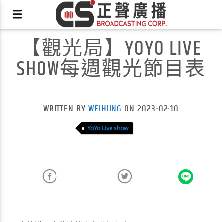
【觀光局】YOYO LIVE
SHOW每週觀光節目表
X
WRITTEN BY
WEIHUNG
ON 2023-02-10
YoYo Live show