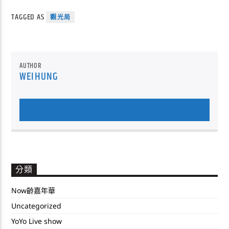
TAGGED AS
觀光局
AUTHOR
WEIHUNG
AUTHOR'S ARCHIVE
分類
Now齡嘉年華
Uncategorized
YoYo Live show