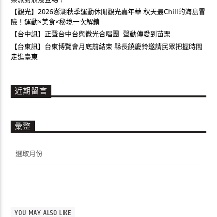
【觀光】2026澎湖秋季運動休閒觀光嘉年華 秋天最Chill的海島冒
險！運動×美食×秘境一次解鎖
【台中訊】正聲台中台與微光合唱團 聲動傳愛到苗栗
【台東訊】台東博覽會月底前結束 縣長饒慶鈴邀請民眾把握時間
走進臺東
近期留言
彙整
彙
整
YOU MAY ALSO LIKE