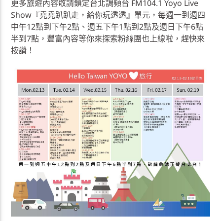
更多旅遊內容敬請鎖定台北調頻台 FM104.1 Yoyo Live
Show『堯堯趴趴走，給你玩透透』單元，每週一到週四
中午12點到下午2點、週五下午1點到2點及週日下午6點
半到7點，豐富內容等你來探索粉絲團也上線啦，趕快來
按讚！