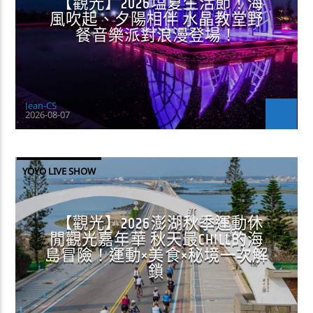
【觀光】2026塩夏生活節！海
風吹起、夕陽相伴 水晶教堂野
餐音樂派對浪漫登場！
Jean-CS
2026-08-07
YOYO LIVE SHOW
【觀光】2026澎湖秋季運動休
閒觀光嘉年華 秋天最CHILL的海
島冒險！運動×美食×秘境一次解
鎖