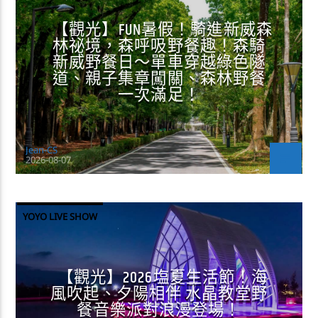
【觀光】FUN暑假！騎進新威森
林祕境，森呼吸野餐趣！森騎
新威野餐日～單車穿越綠色隧
道、親子集章闖關、森林野餐
一次滿足！
Jean-CS
2026-08-07
YOYO LIVE SHOW
【觀光】2026塩夏生活節！海
風吹起、夕陽相伴 水晶教堂野
餐音樂派對浪漫登場！