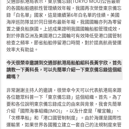
交通部航港局表示，東京備忘錄(TOKYO MOU)公告最新
的各國船舶適航性管理績效年報，我國再次榮登東京備忘
錄「白名單」國家，這是連續第6年白名單的佳績。美國
海岸巡防隊並於同日頒布最新年報，我國國輪亦列為零留
置之優良船旗國。上述成果證明我國國輪船舶管理成效，
對於停靠亞洲及美國港口之國輪可有效降低受港口國管制
檢查之頻率，節省船舶停留港口時間，對於提高航商營運
效率大有助益。
今天很榮幸邀請到交通部航港局船舶組科長黃宇欣，首先
請教一下黃科長，可以先簡單介紹一下東京備忘錄這個組
織嗎？
非常謝謝主持人的邀請，很榮幸今天可以代表航港局來跟
各位聽眾科普一下「東京備忘錄」這個組織。首先，為了
要和各位說明東京備忘錄成立的由來與背景，我會先簡單
介紹「國際海事組織(IMO)」，以及什麼是「權宜輪」、
「次標準船」和「港口國管制制度」。由於海運是國際性
運輸業，如果世界各國獨立建立一套自己的法規制度來管