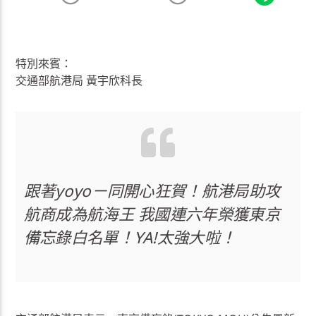
特別來賓：
交通部航港局 黃宇欣科長
跟著yoyoㄧ同開心狂賀！航港局助攻
航商成為航海王 我國連六年榮獲東京
備忘錄白名單！YA!太強大啦！