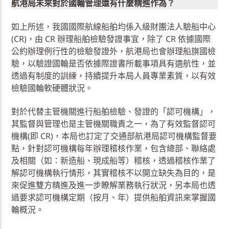
航港局未來對於國輪管理還有什麼精進作為？
如上所述，我國國際航線船舶均係入級財團法人驗船中心
(CR)，由 CR 辦理船舶檢驗發證事宜，除了 CR 依據國際
公約辦理例行性的檢驗發證外，航港局也會辦理船旗國檢
驗，以驗證國輪是否依據際證書所載事項具有適航性，並
透過有制度的訓練，持續提升本局人員專業素質，以有效
檢驗國輪軟硬體狀況。
對於代替主管機關進行船舶檢驗、發證的「認可機構」，
其監督與管理也是主管機關職責之一，為了有效監督認可
機構(即 CR)，本局也訂定了交通部航港局認可機構監督要
點，針對認可機構每年辦理稽核作業，包含總部、聯絡處
及相關（如：新造船、現成船等）稽核，透過稽核作業了
解認可機構執行情形，其實稽核不以開立缺失為目的，是
來促進雙方精進及進一步瞭解業務執行狀況，另本局也透
過要求認可機構定期（按月、年）提供船舶資訊來掌握國
輪概況。