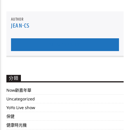
AUTHOR
JEAN-CS
AUTHOR'S ARCHIVE
分類
Now齡嘉年華
Uncategorized
YoYo Live show
保健
健康時光機