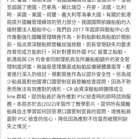
至超越了德國、巴拿馬、賴比瑞亞、丹麥、法國、比利
時、英國、美國、荷蘭、義大利等海事大國。有關於航港
局提升國輪管理績效的努力部分，我國國際航線船舶均入
級財團法人驗船中心，我們自 2017 年起即與驗船中心合
作推動強化國輪管理精進作為，針對船齡較高船舶於開航
前，指派資深驗船師登輪加強檢驗，如有發現缺失均要求
改善完成方能航行。另針對遭到外國 PSC 留置之船舶，
航港局與 CR 均會會同辦理航商及所屬船舶額外的安全管
理制度評鑑，無論是管理層面或船舶設備硬體層面等，都
會進行深入的檢討，規劃策進作為以提升安全性。另為減
少船員面對他國港口國管制官員登輪檢查提問，因為不熟
悉而無法有效應對的情形，CR 由資深驗船師團隊成立
line 群組，提供船員於海外應對 PSC檢查時的即時諮詢服
務。本局亦於去(2022)年製作了教學影片，提供所有國輪
船員自主學習如何回答港口國管制官員的提問，增進船員
面對 PSC 檢查的信心，降低因為應對不恰當而被開列缺
失之情況。