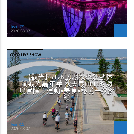
Jean-CS
2026-08-07
YOYO LIVE SHOW
【觀光】2026澎湖秋季運動休
閒觀光嘉年華 秋天最CHILL的海
島冒險！運動×美食×秘境一次解
鎖
Jean-CS
2026-08-07