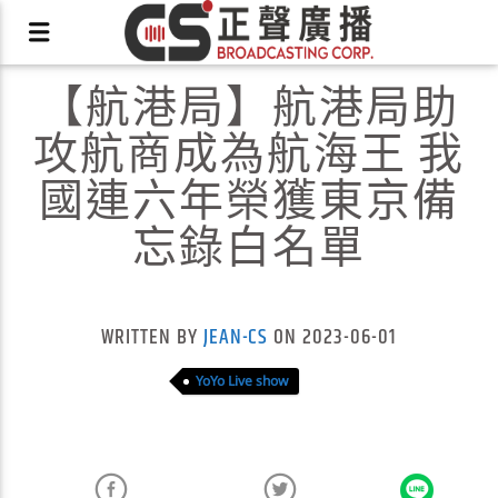
【航港局】航港局助
攻航商成為航海王 我
國連六年榮獲東京備
忘錄白名單
X
WRITTEN BY
JEAN-CS
ON 2023-06-01
YoYo Live show