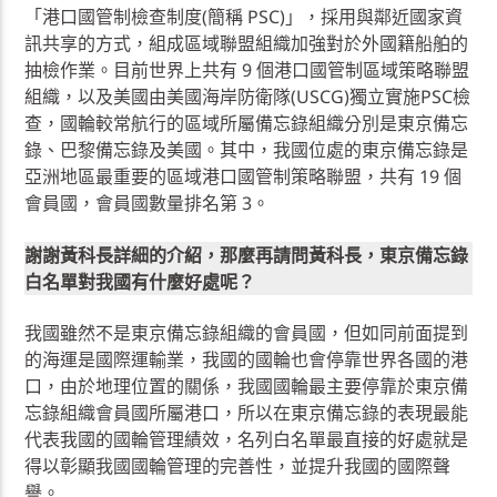
「港口國管制檢查制度(簡稱 PSC)」，採用與鄰近國家資
訊共享的方式，組成區域聯盟組織加強對於外國籍船舶的
抽檢作業。目前世界上共有 9 個港口國管制區域策略聯盟
組織，以及美國由美國海岸防衛隊(USCG)獨立實施PSC檢
查，國輪較常航行的區域所屬備忘錄組織分別是東京備忘
錄、巴黎備忘錄及美國。其中，我國位處的東京備忘錄是
亞洲地區最重要的區域港口國管制策略聯盟，共有 19 個
會員國，會員國數量排名第 3。
謝謝黃科長詳細的介紹，那麼再請問黃科長，東京備忘錄
白名單對我國有什麼好處呢？
我國雖然不是東京備忘錄組織的會員國，但如同前面提到
的海運是國際運輸業，我國的國輪也會停靠世界各國的港
口，由於地理位置的關係，我國國輪最主要停靠於東京備
忘錄組織會員國所屬港口，所以在東京備忘錄的表現最能
代表我國的國輪管理績效，名列白名單最直接的好處就是
得以彰顯我國國輪管理的完善性，並提升我國的國際聲
譽。