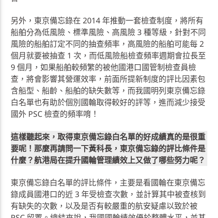
另外，東京備忘錄在 2014 年推動一套檢查制度，將所有
船舶分為低風險、標準風險、高風險 3 種等級，針對不同
風險的船舶訂定不同的抽查頻率，高風險的船舶可能每 2
個月就要被抽查 1 次，而低風險船檢查頻率週期會拉長至
9 個月，如果船舶較頻繁的被他國港口國管制檢查員檢
查，將會影響其營運效率，前面所提新制度的評比因素包
含船型、船齡、船舶的缺失數等，而我國明列東京備忘錄
白名單也有助於個別國輪取得較好的評等，進而減少接受
國外 PSC 檢查的頻率唷！
這樣聽起來，取得東京備忘錄白名單的好成績真的是很重
要呢！那麼再請問一下黃科長，東京備忘錄的評比條件是
什麼？航港局在提升國輪管理績效上又做了哪些努力呢？
東京備忘錄白名單的評比條件，主要是看國輪在東京備忘
錄成員國港口的近 3 年受檢查次數，並計算其中被查核到
有缺失的次數，以及是否有較嚴重的航安疑慮以致於被
PSC 留置。總結來說，我國國輪績效優於整體水平，並甚