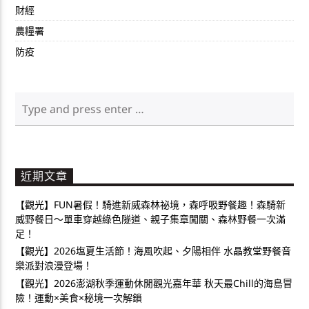
財經
農糧署
防疫
近期文章
【觀光】FUN暑假！騎進新威森林祕境，森呼吸野餐趣！森騎新
威野餐日～單車穿越綠色隧道、親子集章闖關、森林野餐一次滿
足！
【觀光】2026塩夏生活節！海風吹起、夕陽相伴 水晶教堂野餐音
樂派對浪漫登場！
【觀光】2026澎湖秋季運動休閒觀光嘉年華 秋天最Chill的海島冒
險！運動×美食×秘境一次解鎖