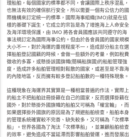
理船舶，每個國家的標準都不同，會讓國際上秩序混亂，
也無法有效的確保航行安全，所以需要一個有公信力的國
際機構來訂定統一的標準，國際海事組織(IMO)就是在這
樣的基礎下誕生，它成立的宗旨是為了增進海上人命安全
及海洋環境保護，由 IMO 將各會員國應該共同遵守的海
事法規訂定為國際海事公約。但由於各會員國的國家規模
大小不一，對於海運的重視程度不一，造成部分船主在選
擇船舶登記國籍的時候，會做一些額外的考量，例如稅費
徵收的多寡，或懸掛該國旗幟(簡稱船旗國)的船舶管理強
度，造成許多船舶管理相對鬆散的國家，或甚至是不靠海
的內陸地區，反而擁有較多登記船舶數的一種特殊現象。
這種現象在海運界其實算是一種相當普遍的作法，實際上
的船主不把船舶註冊掛籍在自己的國家，反而選擇掛籍在
國外，對於懸掛外國旗幟的船舶又可稱為「權宜輪」，而
如果選擇掛外國旗的原因是為了規避船舶檢查，船舶本身
的管理系統確實較不完善、缺失較多，又可稱為「次標準
船」。世界各國為了淘汰「次標準船」，並兼顧船舶檢查
的效率，避免造成不當延滯而影響船舶營運，進而發展出