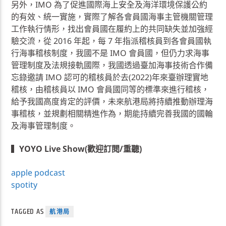
另外，IMO 為了促進國際海上安全及海洋環境保護公約
的有效、統一實施，實際了解各會員國海事主管機關管理
工作執行情形，找出會員國在履約上的共同缺失並加強經
驗交流，從 2016 年起，每 7 年指派稽核員到各會員國執
行海事稽核制度，我國不是 IMO 會員國，但仍力求海事
管理制度及法規接軌國際，我國透過臺加海事技術合作備
忘錄邀請 IMO 認可的稽核員於去(2022)年來臺辦理實地
稽核，由稽核員以 IMO 會員國同等的標準來進行稽核，
給予我國高度肯定的評價，未來航港局將持續推動辦理海
事稽核，並規劃相關精進作為，期能持續完善我國的國輪
及海事管理制度。
▍
YOYO Live Show(歡迎訂閱/重聽)
apple podcast
spotity
TAGGED AS
航港局