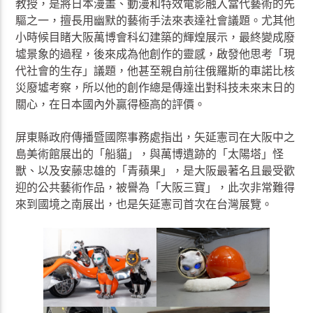
教授，是將日本漫畫、動漫和特效電影融入當代藝術的先
驅之一，擅長用幽默的藝術手法來表達社會議題。尤其他
小時候目睹大阪萬博會科幻建築的輝煌展示，最終變成廢
墟景象的過程，後來成為他創作的靈感，啟發他思考「現
代社會的生存」議題，他甚至親自前往俄羅斯的車諾比核
災廢墟考察，所以他的創作總是傳達出對科技未來末日的
關心，在日本國內外贏得極高的評價。
屏東縣政府傳播暨國際事務處指出，矢延憲司在大阪中之
島美術館展出的「船貓」，與萬博遺跡的「太陽塔」怪
獸、以及安藤忠雄的「青蘋果」，是大阪最著名且最受歡
迎的公共藝術作品，被譽為「大阪三寶」，此次非常難得
來到國境之南展出，也是矢延憲司首次在台灣展覽。