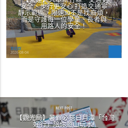
【營建】人本新竹縣．交通更
安全、步行更安心 打造交通寧
靜示範區，限速30不是找麻煩，
而是守護每一位學童、長者與
用路人的安全！
曾超群
2026-08-04
CONTINUE READING
NEXT POST
【觀光局】暑假必搭日月潭「台灣
好行」陪你遊山玩水!