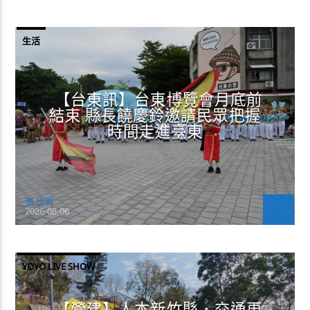
生活
【台東訊】台東博覽會月底前
結束 縣長饒慶鈴邀請民眾把握
時間走進臺東
張 世昇
2026-08-06
YOYO LIVE SHOW