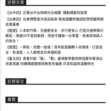
近期文章
【台中訊】正聲台中台與微光合唱團 聲動傳愛到苗栗
【台東訊】台東博覽會月底前結束 縣長饒慶鈴邀請民眾把握時間
走進臺東
【營建】人本新竹縣．交通更安全、步行更安心 打造交通寧靜示
範區，限速30不是找麻煩，而是守護每一位學童、長者與用路人
的安全！
【營建】一條街，改變一座城！青年創意翻轉人本環境，打造安
全、有溫度、人人都想走的幸福街道
【臺北訊】青春共創「藝」「數」臺灣數學藝術跨域嘉年華演出
完美落幕 持續傳遞關懷與教育至偏鄉 共享知識與溫暖時光
近期留言
彙整
彙