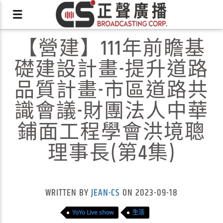
【營建】111年前瞻基
礎建設計畫-提升道路
品質計畫-市區道路共
識會議-財團法人中華
X
鋪面工程學會洪境聰
理事長(第4集)
WRITTEN BY
JEAN-CS
ON 2023-09-18
YoYo Live show
生活