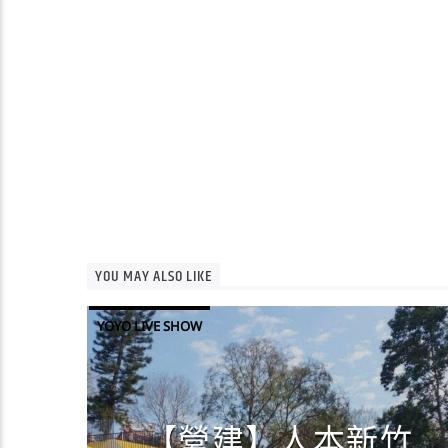
YOU MAY ALSO LIKE
YOYO LIVE SHOW
【營建】人本新竹