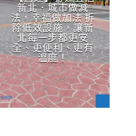
新北．城市做減
法，幸福做加法 拆
除低效設施，讓新
北每一步都更安
全、更便利、更有
溫度！
曾超群
2026-08-03