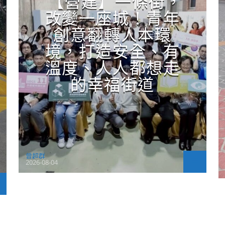
【營建】一條街，
改變一座城！青年
創意翻轉人本環
境，打造安全、有
溫度、人人都想走
的幸福街道
曾超群
2026-08-04