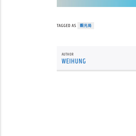
TAGGED AS
觀光局
AUTHOR
WEIHUNG