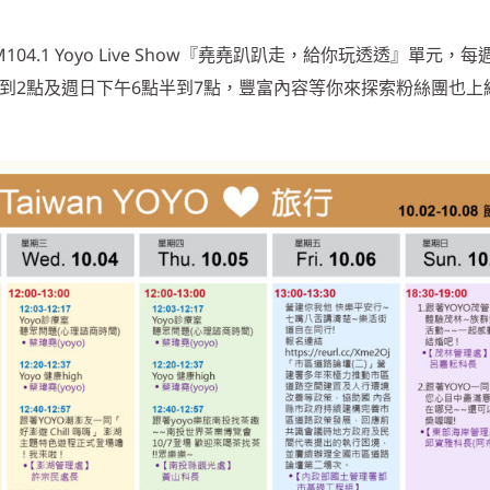
4.1 Yoyo Live Show『堯堯趴趴走，給你玩透透』單元，
點到2點及週日下午6點半到7點，豐富內容等你來探索粉絲團也上