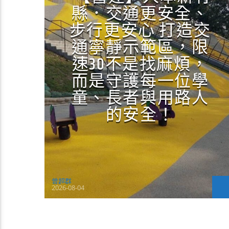
縣．交通更安全、
步行更安心 打造交
通寧靜示範區，限
速30不是找麻煩，
而是守護每一位學
童、長者與用路人
的安全！
曾超群
2026-08-04