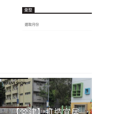
彙整
彙
整
YOYO LIVE SHOW
【營建】打造宜居