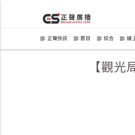
正聲快訊
節目
綜合
線
【觀光局】