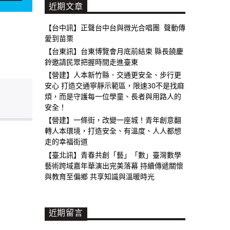
近期文章
【台中訊】正聲台中台與微光合唱團 聲動傳
愛到苗栗
【台東訊】台東博覽會月底前結束 縣長饒慶
鈴邀請民眾把握時間走進臺東
【營建】人本新竹縣．交通更安全、步行更
安心 打造交通寧靜示範區，限速30不是找麻
煩，而是守護每一位學童、長者與用路人的
安全！
【營建】一條街，改變一座城！青年創意翻
轉人本環境，打造安全、有溫度、人人都想
走的幸福街道
【臺北訊】青春共創「藝」「數」臺灣數學
藝術跨域嘉年華演出完美落幕 持續傳遞關懷
與教育至偏鄉 共享知識與溫暖時光
近期留言