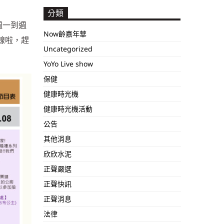
分類
每週一到週
Now齡嘉年華
線啦，趕
Uncategorized
YoYo Live show
保健
健康時光機
健康時光機活動
公告
其他消息
欣欣水泥
正聲嚴選
正聲快訊
正聲消息
法律