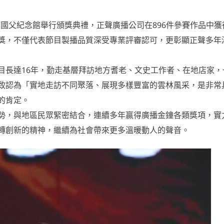
間在國父紀念館舉行頒獎典禮，正聲廣播公司在896件參賽作品中獲
獎，不僅代表節目製播品質深受專業評審認可，更彰顯正聲多年
目長達16年，勤走基層拜訪地方耆老、文史工作者、在地店家，
致認為「實地走訪不同聚落、展現多樣豐富的雲林風采，是非常
的肯定。
勢，與地區民眾緊密結合，連續多年贏得廣播金鐘各類獎項，實
轉創新的精神，繼續為社會帶來更多溫暖動人的聲音。