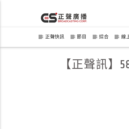
正聲快訊
節目
綜合
線
【正聲訊】5