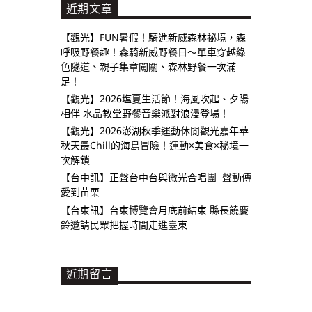
近期文章
【觀光】FUN暑假！騎進新威森林祕境，森
呼吸野餐趣！森騎新威野餐日～單車穿越綠
色隧道、親子集章闖關、森林野餐一次滿
足！
【觀光】2026塩夏生活節！海風吹起、夕陽
相伴 水晶教堂野餐音樂派對浪漫登場！
【觀光】2026澎湖秋季運動休閒觀光嘉年華
秋天最Chill的海島冒險！運動×美食×秘境一
次解鎖
【台中訊】正聲台中台與微光合唱團 聲動傳
愛到苗栗
【台東訊】台東博覽會月底前結束 縣長饒慶
鈴邀請民眾把握時間走進臺東
近期留言