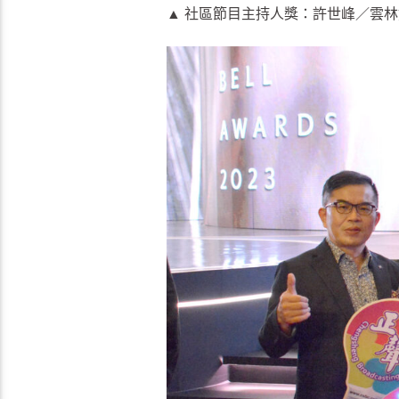
▲ 社區節目主持人獎：許世峰／雲