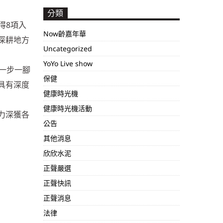
分類
得8項入
Now齡嘉年華
深耕地方
Uncategorized
YoYo Live show
一步一腳
保健
具有深度
健康時光機
健康時光機活動
力深獲各
公告
其他消息
欣欣水泥
正聲嚴選
正聲快訊
正聲消息
法律