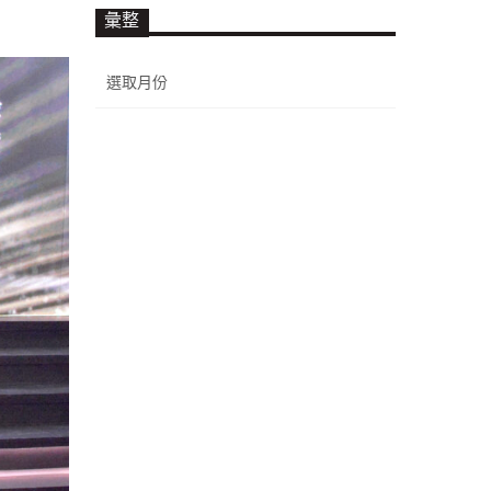
彙整
彙
整