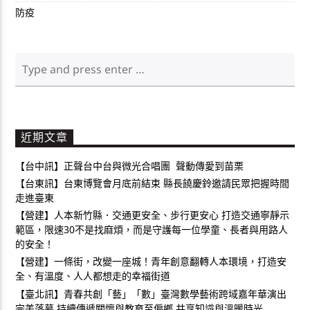
防疫
近期文章
【台中訊】正聲台中台與微光合唱團 聲動傳愛到苗栗
【台東訊】台東博覽會月底前結束 縣長饒慶鈴邀請民眾把握時間
走進臺東
【營建】人本新竹縣．交通更安全、步行更安心 打造交通寧靜示
範區，限速30不是找麻煩，而是守護每一位學童、長者與用路人
的安全！
【營建】一條街，改變一座城！青年創意翻轉人本環境，打造安
全、有溫度、人人都想走的幸福街道
【臺北訊】青春共創「藝」「數」臺灣數學藝術跨域嘉年華演出
完美落幕 持續傳遞關懷與教育至偏鄉 共享知識與溫暖時光