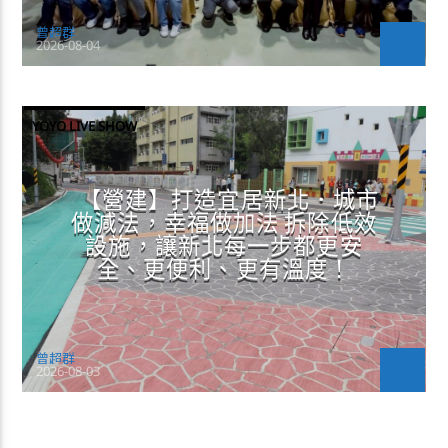
曾超群
2026-08-04
YOYO LIVE SHOW
【營建】打造宜居新北．城市
做減法，幸福做加法 拆除低效
設施，讓新北每一步都更安
全、更便利、更有溫度！
曾超群
2026-08-03