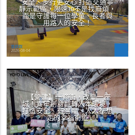
安全、步行更安心 打造交通寧
靜示範區，限速30不是找麻煩，
而是守護每一位學童、長者與
用路人的安全！
曾超群
2026-08-04
YOYO LIVE SHOW
【營建】一條街，改變一座
城！青年創意翻轉人本環境，
打造安全、有溫度、人人都想
走的幸福街道