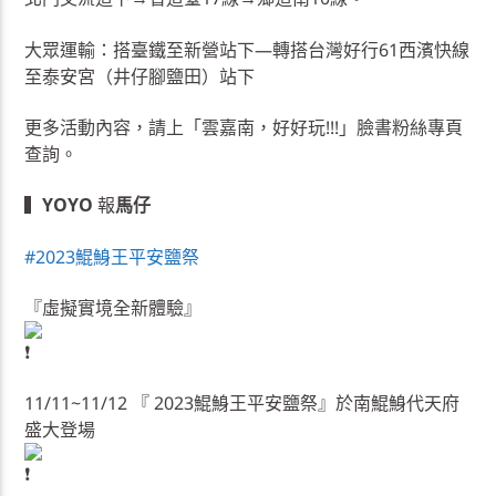
大眾運輸：搭臺鐵至新營站下—轉搭台灣好行61西濱快線
至泰安宮（井仔腳鹽田）站下
更多活動內容，請上「雲嘉南，好好玩!!!」臉書粉絲專頁
查詢。
▍
YOYO
報
馬仔
#2023鯤鯓王平安鹽祭
『虛擬實境全新體驗』
11/11~11/12 『 2023鯤鯓王平安鹽祭』於南鯤鯓代天府
盛大登場