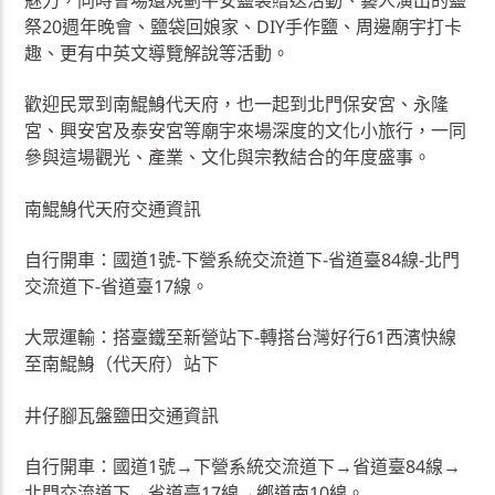
祭20週年晚會、鹽袋回娘家、DIY手作鹽、周邊廟宇打卡
趣、更有中英文導覽解說等活動。
歡迎民眾到南鯤鯓代天府，也一起到北門保安宮、永隆
宮、興安宮及泰安宮等廟宇來場深度的文化小旅行，一同
參與這場觀光、產業、文化與宗教結合的年度盛事。
南鯤鯓代天府交通資訊
自行開車：國道1號-下營系統交流道下-省道臺84線-北門
交流道下-省道臺17線。
大眾運輸：搭臺鐵至新營站下-轉搭台灣好行61西濱快線
至南鯤鯓（代天府）站下
井仔腳瓦盤鹽田交通資訊
自行開車：國道1號→下營系統交流道下→省道臺84線→
北門交流道下→省道臺17線→鄉道南10線。