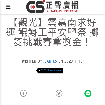
【觀光】雲嘉南求好
運 鯤鯓王平安鹽祭 擲
筊挑戰賽拿獎金！
X
WRITTEN BY
JEAN-CS
ON 2023-11-10
YoYo Live show