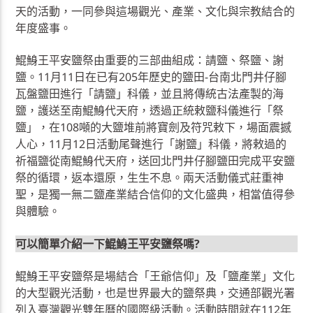
天的活動，一同參與這場觀光、產業、文化與宗教結合的
年度盛事。
鯤鯓王平安鹽祭由重要的三部曲組成：請鹽、祭鹽、謝
鹽。11月11日在已有205年歷史的鹽田-台南北門井仔腳
瓦盤鹽田進行「請鹽」科儀，並且將傳統古法產製的海
鹽，護送至南鯤鯓代天府，透過正統敕鹽科儀進行「祭
鹽」，在108噸的大鹽堆前將寶劍及符咒敕下，場面震撼
人心，11月12日活動尾聲進行「謝鹽」科儀，將敕過的
祈福鹽從南鯤鯓代天府，送回北門井仔腳鹽田完成平安鹽
祭的循環，返本還原，生生不息。兩天活動儀式莊重神
聖，是獨一無二鹽產業結合信仰的文化盛典，相當值得參
與體驗。
可以簡單介紹一下鯤鯓王平安鹽祭嗎?
鯤鯓王平安鹽祭是場結合「王爺信仰」及「鹽產業」文化
的大型觀光活動，也是世界最大的鹽祭典，交通部觀光署
列入臺灣觀光雙年曆的國際級活動。活動時間就在112年