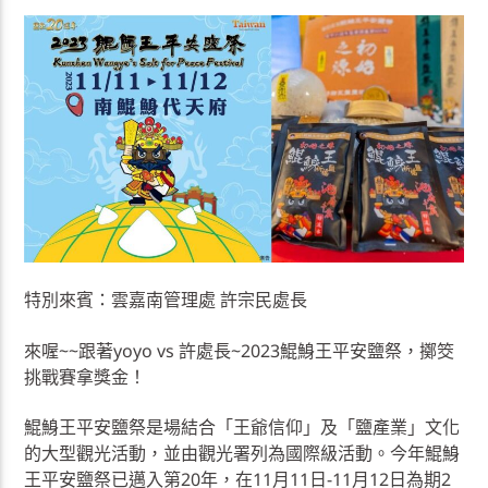
特別來賓：雲嘉南管理處 許宗民處長
來喔~~跟著yoyo vs 許處長~2023鯤鯓王平安鹽祭，擲筊
挑戰賽拿獎金！
鯤鯓王平安鹽祭是場結合「王爺信仰」及「鹽產業」文化
的大型觀光活動，並由觀光署列為國際級活動。今年鯤鯓
王平安鹽祭已邁入第20年，在11月11日-11月12日為期2