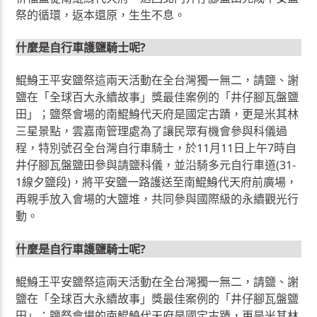
祭的循環，返本還原，生生不息。
什麼是自行車護鹽騎士呢?
鯤鯓王平安鹽祭這兩天活動在全台灣獨一無二，請鹽、謝
鹽在「全球百大永續故事」獎最佳案例的「井仔腳瓦盤鹽
田」；鹽祭會場的南鯤鯓代天府是國定古蹟，更是米其林
三星景點，雲嘉南管理處為了讓民眾有機會參與科儀過
程，特別號召全台灣自行車騎士，於11月11日上午7時自
井仔腳瓦盤鹽田參與請鹽科儀，並沿騎多元自行車道(31-
1線夕鹽段)，將平安鹽一路護送至南鯤鯓代天府前廣場，
再親手放入會場的大鹽堆，共同參與國際級的永續觀光行
動。
什麼是自行車護鹽騎士呢?
鯤鯓王平安鹽祭這兩天活動在全台灣獨一無二，請鹽、謝
鹽在「全球百大永續故事」獎最佳案例的「井仔腳瓦盤鹽
田」；鹽祭會場的南鯤鯓代天府是國定古蹟，更是米其林