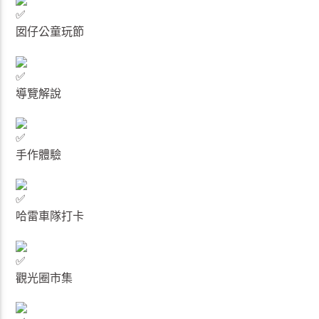
囡仔公童玩節
導覽解說
手作體驗
哈雷車隊打卡
觀光圈市集