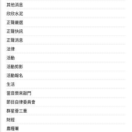
其他消息
欣欣水泥
正聲嚴選
正聲快訊
正聲消息
法律
活動
活動剪影
活動報名
生活
當音樂來敲門
節目自律委員會
群星薈三重
財經
農糧署