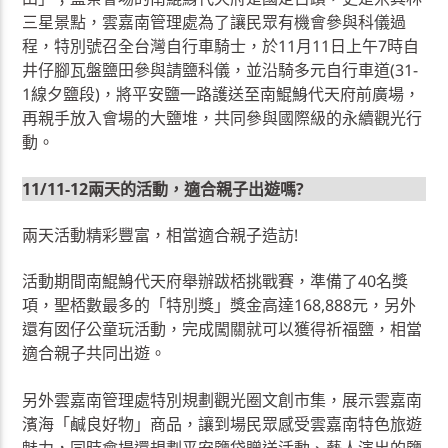
三星景點，雲嘉南管理處為了讓民眾有機會參與科儀過
程，特別號召全台灣自行車騎士，於11月11日上午7時自
井仔腳瓦盤鹽田參與請鹽科儀，並沿騎多元自行車道(31-
1線夕鹽段)，將平安鹽一路護送至南鯤鯓代天府前廣場，
再親手放入會場的大鹽堆，共同參與國際級的永續觀光行
動。
11/11-12兩天的活動，適合親子出遊嗎?
兩天活動精彩豐富，相當適合親子造訪!
活動期間南鯤鯓代天府舉辦跋桮挑戰賽，準備了40名獎
項，聖桮數最多的「特別獎」獎金高達168,888元，另外
還有囡仔公童玩活動，完成闖關就可以獲得祈福鹽，相當
適合親子共同出遊。
另外雲嘉南管理處特別規劃觀光圈文創市集，展示雲嘉南
濱海「鹹良好物」商品，讓到場民眾感受雲嘉南特色旅遊
魅力，同時會場還規劃平安鹽袋贈送活動、藝人演出的鹽