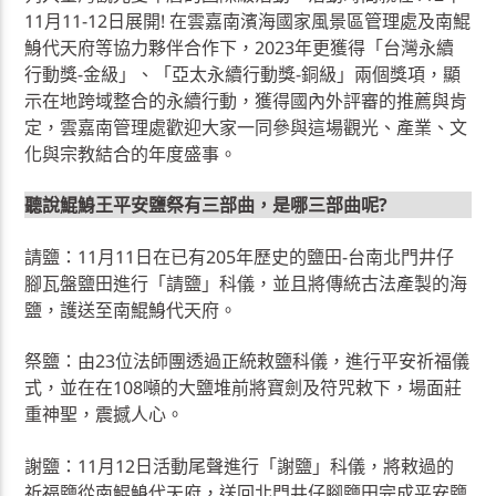
11月11-12日展開! 在雲嘉南濱海國家風景區管理處及南鯤
鯓代天府等協力夥伴合作下，2023年更獲得「台灣永續
行動獎-金級」、「亞太永續行動獎-銅級」兩個獎項，顯
示在地跨域整合的永續行動，獲得國內外評審的推薦與肯
定，雲嘉南管理處歡迎大家一同參與這場觀光、產業、文
化與宗教結合的年度盛事。
聽說鯤鯓王平安鹽祭有三部曲，是哪三部曲呢?
請鹽：11月11日在已有205年歷史的鹽田-台南北門井仔
腳瓦盤鹽田進行「請鹽」科儀，並且將傳統古法產製的海
鹽，護送至南鯤鯓代天府。
祭鹽：由23位法師團透過正統敕鹽科儀，進行平安祈福儀
式，並在在108噸的大鹽堆前將寶劍及符咒敕下，場面莊
重神聖，震撼人心。
謝鹽：11月12日活動尾聲進行「謝鹽」科儀，將敕過的
祈福鹽從南鯤鯓代天府，送回北門井仔腳鹽田完成平安鹽