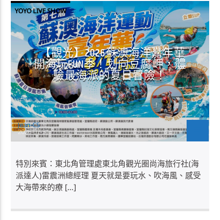
YOYO LIVE SHOW
【觀光】2026蘇澳海洋嘉年華
開海玩FUN季！划向豆腐岬，體
驗最海派的夏日冒險！
Jean-CS
2026-07-31
特別來賓：東北角管理處東北角觀光圈尚海旅行社(海
派達人)雷震洲總經理 夏天就是要玩水、吹海風、感受
大海帶來的療 […]