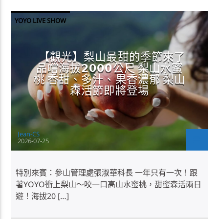
YOYO LIVE SHOW
【觀光】梨山最甜的季節來了
品嚐海拔𝟮𝟬𝟬𝟬公尺 梨山水蜜
桃 香甜、多汁、果香濃郁 梨山
森活節即將登場
Jean-CS
2026-07-25
特別來賓：參山管理處張淑華科長 一年只有一次！跟
著YOYO衝上梨山～咬一口高山水蜜桃，甜蜜森活兩日
遊！海拔20 […]