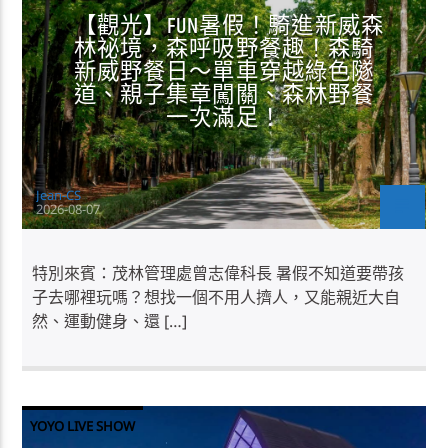
【觀光】FUN暑假！騎進新威森
林祕境，森呼吸野餐趣！森騎
新威野餐日～單車穿越綠色隧
道、親子集章闖關、森林野餐
一次滿足！
Jean-CS
2026-08-07
特別來賓：茂林管理處曾志偉科長 暑假不知道要帶孩
子去哪裡玩嗎？想找一個不用人擠人，又能親近大自
然、運動健身、還 […]
YOYO LIVE SHOW