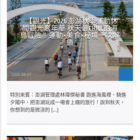
【觀光】2026澎湖秋季運動休
閒觀光嘉年華 秋天最CHILL的海
島冒險！運動×美食×秘境一次解
鎖
Jean-CS
2026-08-07
特別來賓：澎湖管理處林瑋傑秘書 跑進海風裡、騎進
夕陽中，把澎湖玩成一場會上癮的旅行！說到秋天，
你想到的是微涼的 […]