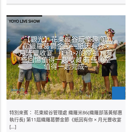
YOYO LIVE SHOW
【觀光】花東縱谷玩樂趣 第11
屆織羅葛鬱金節~~紙因有你 ×
月光豐收宴 「1＋1>2的幸福」有
些回憶值得一起收藏 有些願望
值得一起完成~
Jean-CS
2026-07-25
特別來賓： 花東縱谷管理處 織羅米86(織羅部落黃郁惠
執行長) 第11屆織羅葛鬱金節《紙因有你 × 月光豐收宴
[…]