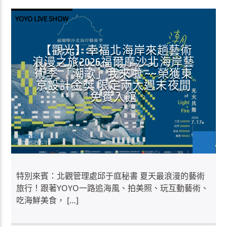
YOYO LIVE SHOW
【觀光】幸福北海岸來趟藝術
浪漫之旅2026福爾摩沙北海岸藝
術季 「潮歌」我來啦 ~~榮獲東
京設計金獎 限定兩大週末夜間
免費入館
Jean-CS
2026-07-31
特別來賓：北觀管理處邱于庭秘書 夏天最浪漫的藝術
旅行！跟著YOYO一路追海風、拍美照、玩互動藝術、
吃海鮮美食， […]