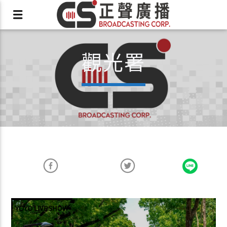
觀光署
X
YOYO LIVE SHOW