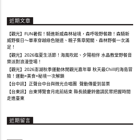
近期文章
【觀光】FUN暑假！騎進新威森林祕境，森呼吸野餐趣！森騎新
威野餐日～單車穿越綠色隧道、親子集章闖關、森林野餐一次滿
足！
【觀光】2026塩夏生活節！海風吹起、夕陽相伴 水晶教堂野餐音
樂派對浪漫登場！
【觀光】2026澎湖秋季運動休閒觀光嘉年華 秋天最Chill的海島冒
險！運動×美食×秘境一次解鎖
【台中訊】正聲台中台與微光合唱團 聲動傳愛到苗栗
【台東訊】台東博覽會月底前結束 縣長饒慶鈴邀請民眾把握時間
走進臺東
近期留言