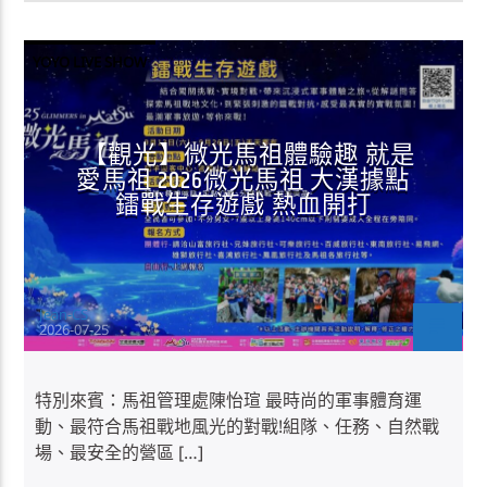
YOYO LIVE SHOW
【觀光】微光馬祖體驗趣 就是
愛馬祖 2026微光馬祖 大漢據點
鐳戰生存遊戲 熱血開打
Jean-CS
2026-07-25
特別來賓：馬祖管理處陳怡瑄 最時尚的軍事體育運
動、最符合馬祖戰地風光的對戰!組隊、任務、自然戰
場、最安全的營區 […]