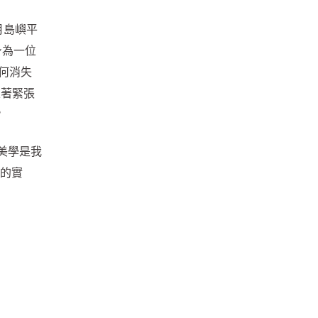
月島嶼平
身為一位
何消失
立著緊張
?
美學是我
學的實