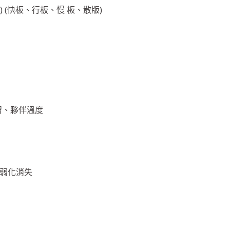
 (快板、行板、慢 板、散版)
學習、夥伴溫度
的弱化消失