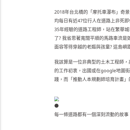
2018年台北橋的「摩托車瀑布」奇
均每日有近47位行人在道路上非死即
35年經驗的道路工程師，站在繁華
了? 我省思著寬闊平順的馬路車流是
面容等待穿越的老嫗與孩童? 這島嶼
我該算是一位非典型的土木工程師，
的工作初衷，出國或在google地
踐，而「推動人本規劃師培育計畫」
每一條道路都有一個深刻流動的故事