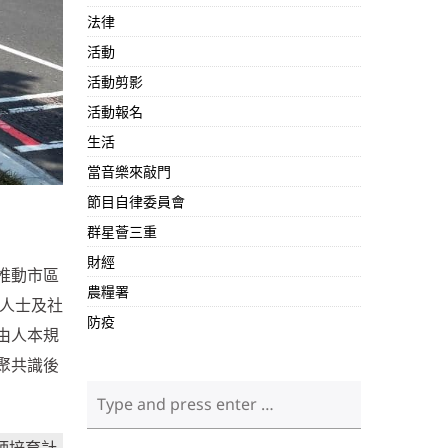
法律
活動
活動剪影
活動報名
生活
當音樂來敲門
節目自律委員會
群星薈三重
財經
推動市區
農糧署
人士及社
防疫
由人本規
聚共識後
師培育計