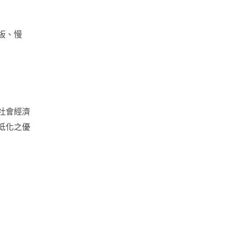
板、慢
社會經濟
低化之優