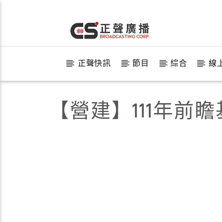
正聲快訊
節目
綜合
線
【營建】111年前