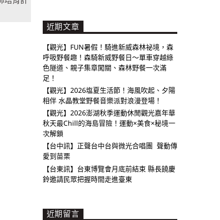
近期文章
【觀光】FUN暑假！騎進新威森林祕境，森
呼吸野餐趣！森騎新威野餐日～單車穿越綠
色隧道、親子集章闖關、森林野餐一次滿
足！
【觀光】2026塩夏生活節！海風吹起、夕陽
相伴 水晶教堂野餐音樂派對浪漫登場！
【觀光】2026澎湖秋季運動休閒觀光嘉年華
秋天最Chill的海島冒險！運動×美食×秘境一
次解鎖
【台中訊】正聲台中台與微光合唱團 聲動傳
愛到苗栗
【台東訊】台東博覽會月底前結束 縣長饒慶
鈴邀請民眾把握時間走進臺東
近期留言