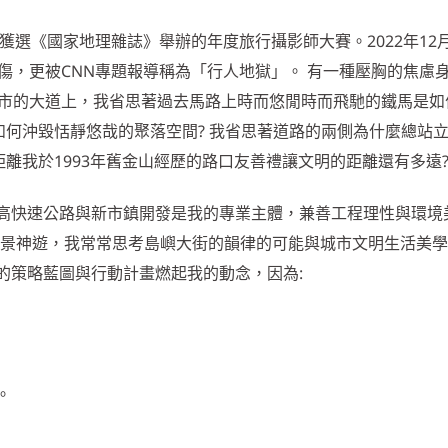
景獲選《國家地理雜誌》舉辦的年度旅行攝影師大賽。2022年12
傷，更被CNN專題報導稱為「行人地獄」。 有一種壓胸的焦慮
城市的大道上，我省思著過去馬路上時而悠閒時而飛馳的鐵馬是如
如何沖毀恬靜悠哉的聚落空間? 我省思著道路的兩側為什麼總站
距離我於1993年舊金山經歷的路口友善禮讓文明的距離還有多遠
高快速公路與新市鎮開發是我的專業主體，兼善工程理性與環境
圖街景神遊，我常常思考島嶼大街的韻律的可能與城市文明生活美
的策略藍圖與行動計畫燃起我的動念，因為:
。