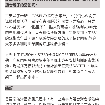
適合親子的活動呢?
當天除了舉辦「COSPLAY踩街嘉年華」，我們也規劃了
漢服體驗活動，讓沒有古風服裝的民眾不要擔心，只要
5/25當天中午12點至下午2點來到現場，就能夠以300元
的費用租借漢服。只要租借漢服裝扮，完整參加下午3點
的踩街嘉年華，還可以獲得限定版的成功鑰匙圈喔!歡迎
大家多多利用聖母廟的漢服租借服務。
另外下午1點50分、5點30分還有COSER的人氣獎表演互
動，鹿耳門聖母廟廣場中午至晚上亦有安排熱鬧的市集活
動，現場還有摸彩活動，預計抽出任天堂SWITCH、蘋果
藍芽耳機等大獎，吃和玩樂應有盡有，相當適合全家人、
親子一起出門走走。
結語
雲嘉南濱海國家風景區中，有一座廟宇有著台灣台版紫禁
城之美稱，就是鹿耳門聖母廟，廟景壯麗且古色古香，吸