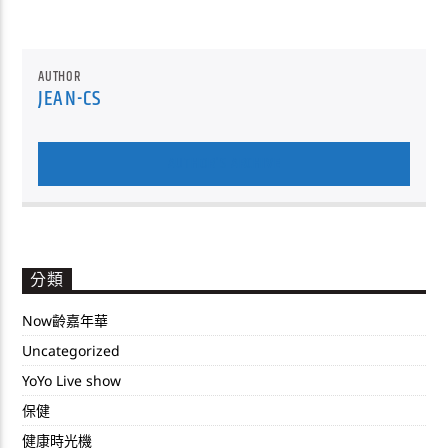
AUTHOR
JEAN-CS
AUTHOR'S ARCHIVE
分類
Now齡嘉年華
Uncategorized
YoYo Live show
保健
健康時光機