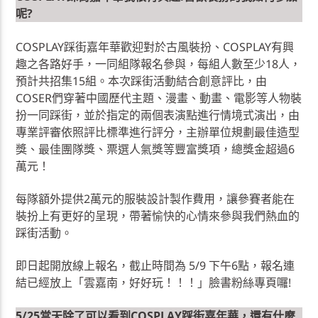
呢?
COSPLAY踩街嘉年華歡迎對於古風裝扮、COSPLAY有興
趣之各路好手，一同組隊報名參與，每組人數至少18人，
預計共招集15組。本次踩街活動結合創意評比，由
COSER們穿著中國歷代主題、漫畫、動畫、電影等人物裝
扮一同踩街，並於指定的兩個表演點進行情境式演出，由
專業評審依照評比標準進行評分，主辦單位規劃最佳造型
獎、最佳團隊獎、票選人氣獎等豐富獎項，總獎金超過6
萬元！
每隊額外提供2萬元的服裝設計製作費用，讓參賽者能在
裝扮上有更好的呈現，帶著愉快的心情來參與我們熱血的
踩街活動。
即日起開放線上報名，截止時間為 5/9 下午6點，報名連
結已經放上「雲嘉南，好好玩！！！」臉書粉絲專頁囉!
5/25當天除了可以看到COSPLAY踩街嘉年華，還有什麼