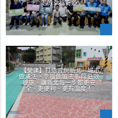
走的幸福街道
曾超群
2026-08-04
YOYO LIVE SHOW
【營建】打造宜居新北．城市
做減法，幸福做加法 拆除低效
設施，讓新北每一步都更安
全、更便利、更有溫度！
曾超群
2026-08-03