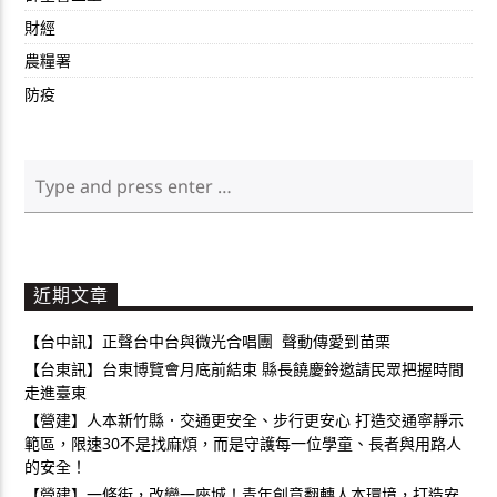
財經
農糧署
防疫
近期文章
【台中訊】正聲台中台與微光合唱團 聲動傳愛到苗栗
【台東訊】台東博覽會月底前結束 縣長饒慶鈴邀請民眾把握時間
走進臺東
【營建】人本新竹縣．交通更安全、步行更安心 打造交通寧靜示
範區，限速30不是找麻煩，而是守護每一位學童、長者與用路人
的安全！
【營建】一條街，改變一座城！青年創意翻轉人本環境，打造安