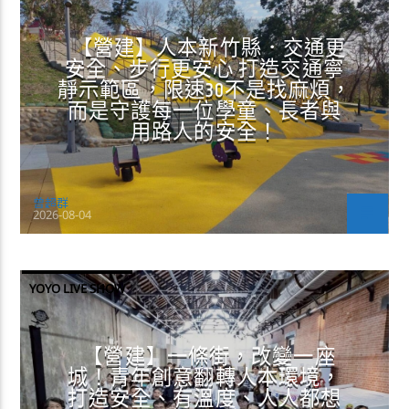
【營建】人本新竹縣．交通更
安全、步行更安心 打造交通寧
靜示範區，限速30不是找麻煩，
而是守護每一位學童、長者與
用路人的安全！
曾超群
2026-08-04
YOYO LIVE SHOW
【營建】一條街，改變一座
城！青年創意翻轉人本環境，
打造安全、有溫度、人人都想