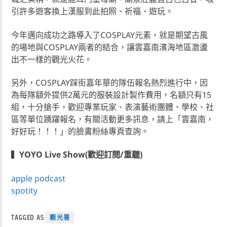
引許多遊客換上漢服到此拍照、祈福、遊玩。
今年邁向成功之路導入了COSPLAY元素，就是期望古風
的場地與COSPLAY兩者的結合，讓雲嘉南濱海地區激盪
出不一樣的觀光火花。
另外，COSPLAY踩街嘉年華的隊伍報名熱烈進行中，因
為每隊額外提供2萬元的服裝設計製作費用，名額只有15
組，十分搶手，歡迎專業玩家、表演藝術團體、學校、社
區等單位踴躍報名，有關活動更多訊息，請上「雲嘉南，
好好玩！！！」的臉書粉絲專頁查詢。
▍
YOYO Live Show(歡迎訂閱/重聽)
apple podcast
spotity
TAGGED AS
觀光署