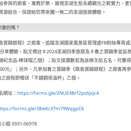
給參與的遊客，寓教於樂，展現澎湖生態永續觀光之軟實力，更
資源結合，保證給您帶來獨一無二的澎湖旅遊體驗。
好康的嗎？
島賞鷗遊程》之遊客，追蹤澎湖國家風景區管理處FB粉絲專頁或
貼文分享體驗，貼文標註＃2024澎湖四季旅遊及＃春之賞鷗季並設
紀念品-棒球帽乙個》；貼文按讚數若為該梯次前五名，可獲得「
200元」；另外，凡參加春之賞鷗季《跳島賞鷗遊程》之遊客再
擇1)之遊程即贈送「不鏽鋼保溫杯」乙個。
名網址：
https://forms.gle/ZNUE4Brf2psbJxjcA
ttps://forms.gle/38ieKcXTm79WqgpC6
小姐 0931-06978