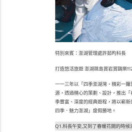
特別來賓：澎湖管理處許茹昀科長
打造悠活旅遊 澎湖跳島賞岩賞鷗樂!!!
一一三年以「四季澎湖灣‧精彩一籮
源，透過精心的策劃、設計，推出「
季豐富、深度的經典遊程，將以嶄新
四季．魅力澎湖」度假勝地。
Q1.科長午安,又到了春暖花開的時