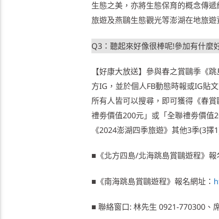
生態之美，亦將生態保育的概念傳遞
旅遊及燕鷗生態觀光等澎湖在地旅遊
Q3：聽起來好像很棒呢!參加有什麼
【好康大放送】參與春之賞鷗季《跳
方IG，並於個人FB動態時報或IG
所有人皆可以搜尋，即可獲得《春賞鷗
禮劵價值200元」或「全聯禮劵價值
《2024澎湖四季旅遊》其他3季(3
■《北方四島/北海跳島賞鷗遊程》報
■《南海跳島賞鷗遊程》報名網址：
h
■ 聯絡窗口: 林先生 0921-770300、席