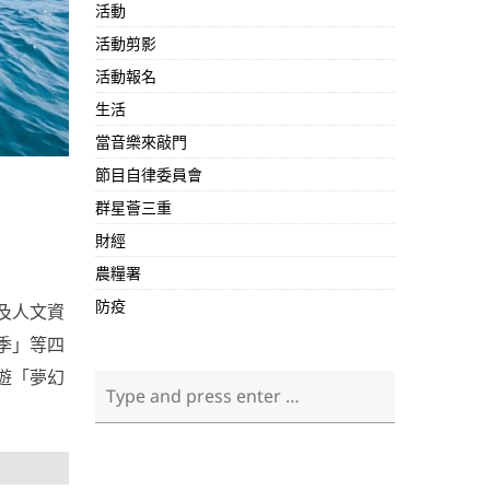
活動
活動剪影
活動報名
生活
當音樂來敲門
節目自律委員會
群星薈三重
財經
農糧署
防疫
及人文資
季」等四
遊「夢幻