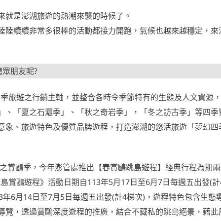
來就是澎湖旅遊的熱潮來襲的時候了。
陸陸續續非常多很棒的活動都接力開跑，氣候也越來越穩定，來
聽眾朋友呢?
四季旅遊之行銷主軸，並整合各時令季節特有的生態及人文資源
」、「夏之石滬季」、「秋之奇岩季」，「冬之訪古季」等四季
意象、旅遊特色及優質品牌遊程，打造澎湖的悠活旅遊「夢幻四
為春之賞鷗季，今年澎管處推出【春賞鷗跳島遊程】經典行程為期
賞鷗遊程》活動日期自113年5月17日至6月7日每週五出發(計
年6月14日至7月5日每週五出發(計4梯次)，遊程特色包含生態
導覽，透過賞鷗深度遊程的推廣，結合不藏私的跳島絕景，藉此