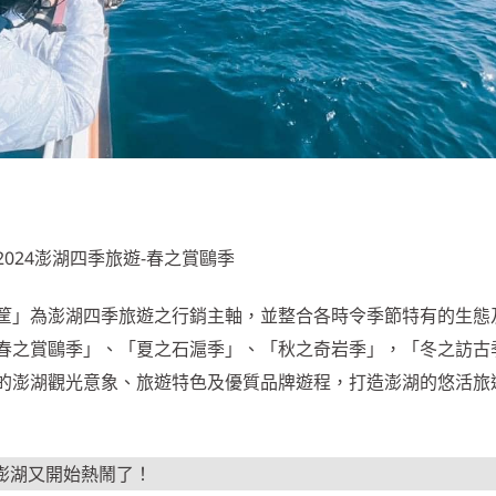
2024澎湖四季旅遊-春之賞鷗季
筐」為澎湖四季旅遊之行銷主軸，並整合各時令季節特有的生態
春之賞鷗季」、「夏之石滬季」、「秋之奇岩季」，「冬之訪古
的澎湖觀光意象、旅遊特色及優質品牌遊程，打造澎湖的悠活旅
候澎湖又開始熱鬧了！