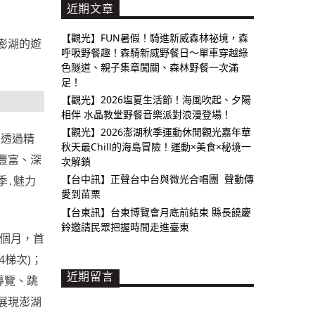
近期文章
【觀光】FUN暑假！騎進新威森林祕境，森
澎湖的遊
呼吸野餐趣！森騎新威野餐日～單車穿越綠
色隧道、親子集章闖關、森林野餐一次滿
足！
【觀光】2026塩夏生活節！海風吹起、夕陽
相伴 水晶教堂野餐音樂派對浪漫登場！
【觀光】2026澎湖秋季運動休閒觀光嘉年華
，透過精
秋天最Chill的海島冒險！運動×美食×秘境一
豐富、深
次解鎖
【台中訊】正聲台中台與微光合唱團 聲動傳
季․魅力
愛到苗栗
【台東訊】台東博覽會月底前結束 縣長饒慶
鈴邀請民眾把握時間走進臺東
兩個月，首
4梯次)；
近期留言
導覽、跳
展現澎湖