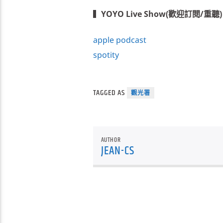
▍
YOYO Live Show(歡迎訂閱/重聽)
apple podcast
spotity
TAGGED AS
觀光署
AUTHOR
JEAN-CS