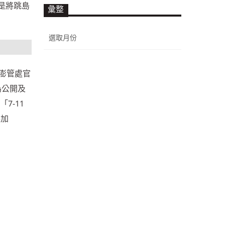
是將跳島
彙整
彙
整
澎管處官
為公開及
7-11
參加