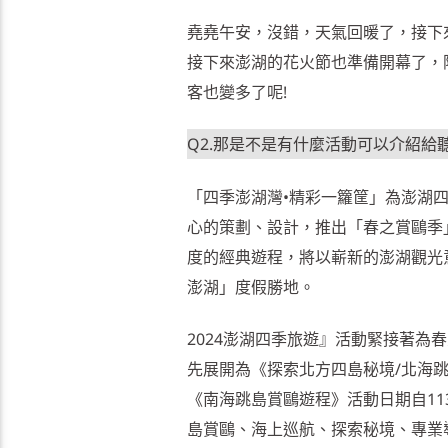
堯堯午安，沒錯，天氣回暖了，接下
接下來澎湖的花火節也準備開幕了，
客也變多了呢!
Q2.那是不是有什麼活動可以介紹給
「四季澎湖灣•精彩一籮筐」為澎湖
心的策劃、設計，推出「春之賞鷗季
度的經典遊程，將以嶄新的澎湖觀光
澎湖」度假勝地。
2024澎湖四季旅遊』活動緊接著
先展開為《探索北方四島秘境/北海跳島
《南海跳島賞鷗遊程》活動日期自113
島賞鷗、海上巡航、探索秘境、專業