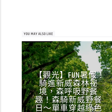
YOU MAY ALSO LIKE
YOYO LIVE SHOW
【觀光】FUN暑假！
騎進新威森林祕
境，森呼吸野餐
趣！森騎新威野餐
日～單車穿越綠色