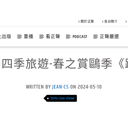
關於正聲
各台簡介
上出版
重播
看正聲
PODCAST
正聲嚴選
澎湖四季旅遊-春之賞鷗季
WRITTEN BY
JEAN-CS
ON 2024-05-10
YoYo Live show