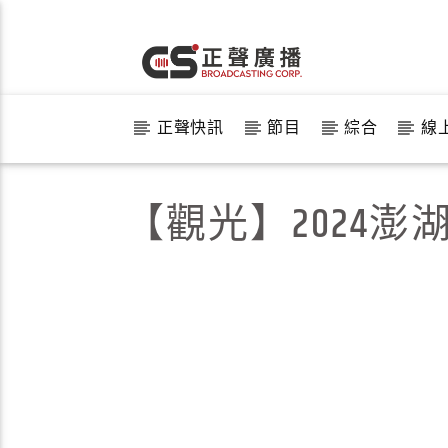
正聲快訊
節目
綜合
線
【觀光】2024