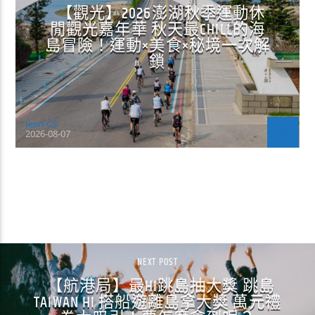
【觀光】2026澎湖秋季運動休
閒觀光嘉年華 秋天最CHILL的海
島冒險！運動×美食×秘境一次解
鎖
Jean-CS
2026-08-07
CONTINUE READING
NEXT POST
【航港局】最HI跳島抽大獎 跳島
TAIWAN HI 搭船遊離島拿大獎 萬元禮