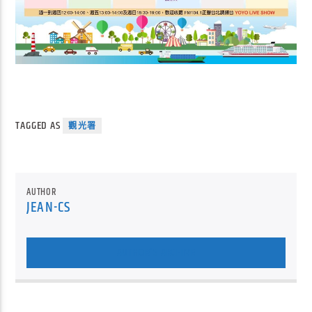
TAGGED AS
觀光署
AUTHOR
JEAN-CS
AUTHOR'S ARCHIVE