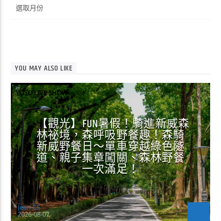
彙
整
YOU MAY ALSO LIKE
YOYO LIVE SHOW
【觀光】FUN暑假！騎進新威森
林祕境，森呼吸野餐趣！森騎
新威野餐日～單車穿越綠色隧
道、親子集章闖關、森林野餐
一次滿足！
Jean-CS
2026-08-07