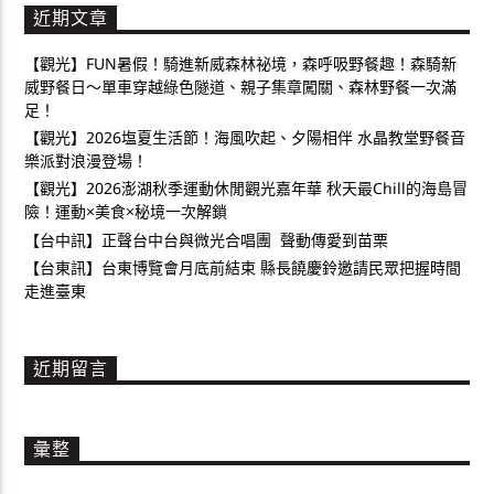
近期文章
【觀光】FUN暑假！騎進新威森林祕境，森呼吸野餐趣！森騎新
威野餐日～單車穿越綠色隧道、親子集章闖關、森林野餐一次滿
足！
【觀光】2026塩夏生活節！海風吹起、夕陽相伴 水晶教堂野餐音
樂派對浪漫登場！
【觀光】2026澎湖秋季運動休閒觀光嘉年華 秋天最Chill的海島冒
險！運動×美食×秘境一次解鎖
【台中訊】正聲台中台與微光合唱團 聲動傳愛到苗栗
【台東訊】台東博覽會月底前結束 縣長饒慶鈴邀請民眾把握時間
走進臺東
近期留言
彙整