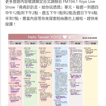
更多旅遊內容敬請鎖定台北調頻台 FM104.1 Yoyo Live
Show『堯堯趴趴走，給你玩透透』單元，每週一到週四
中午12點到下午2點、週五下午1點到2點及週日下午6點
半到7點，豐富內容等你來探索粉絲團也上線啦，趕快來
按讚！