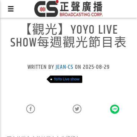
【觀光】YOYO LIVE
SHOW每週觀光節目表
X
WRITTEN BY
JEAN-CS
ON 2025-08-29
YoYo Live show