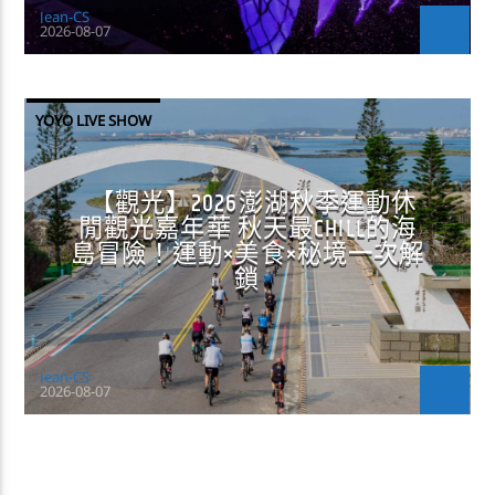
Jean-CS
2026-08-07
YOYO LIVE SHOW
【觀光】2026澎湖秋季運動休
閒觀光嘉年華 秋天最CHILL的海
島冒險！運動×美食×秘境一次解
鎖
Jean-CS
2026-08-07