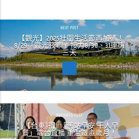
CONTINUE READING
NEXT POST
【觀光】2025壯圍生活節再加碼！
8/29「霞光夜嶼」接力8/30、31連嗨
三天
PREVIOUS POST
【台東訊】「舊站早安 千人早
餐」電台直播 重溫鐵道歲月！