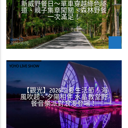
新威野餐日～單車穿越綠色隧
道、親子集章闖關、森林野餐
一次滿足！
Jean-CS
2026-08-07
YOYO LIVE SHOW
【觀光】2026塩夏生活節！海
風吹起、夕陽相伴 水晶教堂野
餐音樂派對浪漫登場！