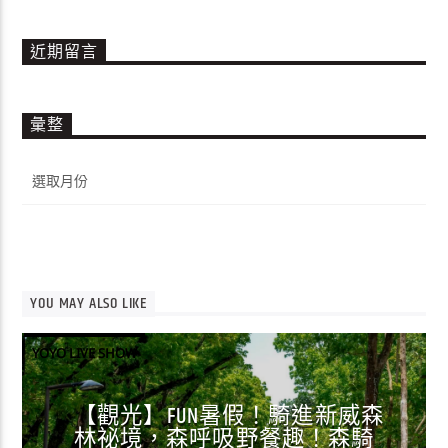
近期留言
彙整
彙
整
YOU MAY ALSO LIKE
YOYO LIVE SHOW
【觀光】FUN暑假！騎進新威森
林祕境，森呼吸野餐趣！森騎