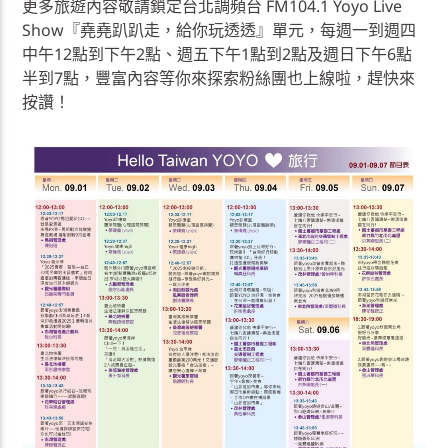
更多旅遊內容敬請鎖定台北調頻台 FM104.1 Yoyo Live
Show『堯堯趴趴走，給你玩透透』單元，每週一到週四
中午12點到下午2點、週五下午1點到2點及週日下午6點
半到7點，豐富內容等你來探索粉絲團也上線啦，趕快來
按讚！