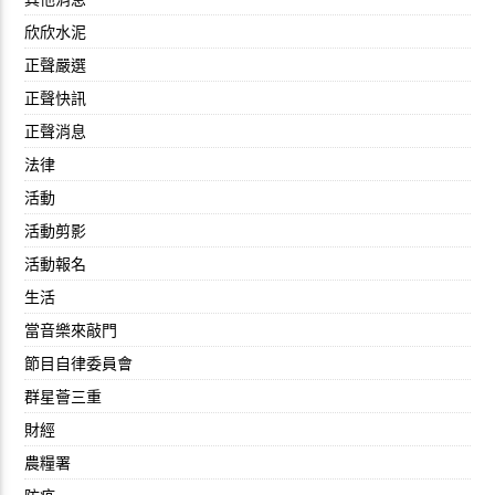
欣欣水泥
正聲嚴選
正聲快訊
正聲消息
法律
活動
活動剪影
活動報名
生活
當音樂來敲門
節目自律委員會
群星薈三重
財經
農糧署