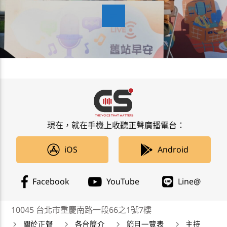
現在，就在手機上收聽正聲廣播電台：
iOS
Android
Facebook
YouTube
Line@
10045 台北市重慶南路一段66之1號7樓
關於正聲
各台簡介
節目一覽表
主持