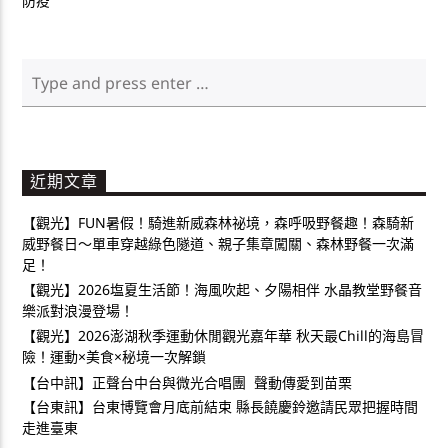
防疫
近期文章
【觀光】FUN暑假！騎進新威森林祕境，森呼吸野餐趣！森騎新
威野餐日～單車穿越綠色隧道、親子集章闖關、森林野餐一次滿
足！
【觀光】2026塩夏生活節！海風吹起、夕陽相伴 水晶教堂野餐音
樂派對浪漫登場！
【觀光】2026澎湖秋季運動休閒觀光嘉年華 秋天最Chill的海島冒
險！運動×美食×秘境一次解鎖
【台中訊】正聲台中台與微光合唱團 聲動傳愛到苗栗
【台東訊】台東博覽會月底前結束 縣長饒慶鈴邀請民眾把握時間
走進臺東