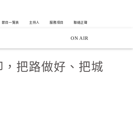
節目一覽表
主持人
服務項目
聯絡正聲
ON AIR
印，把路做好、把城
X