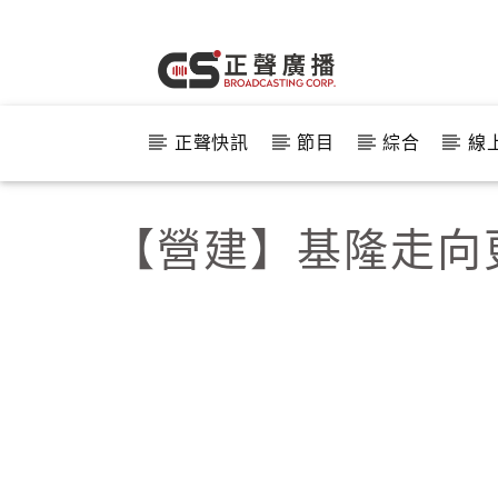
正聲快訊
節目
綜合
線
【營建】基隆走向