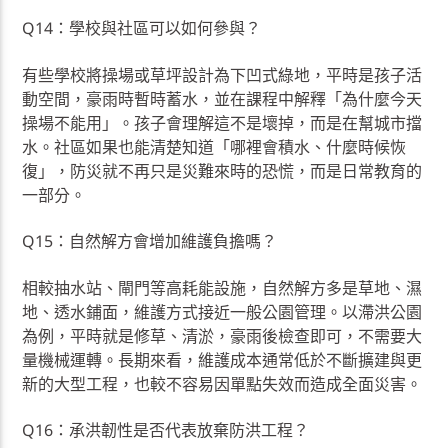
Q14：學校與社區可以如何參與？
有些學校將操場或草坪設計為下凹式綠地，平時是孩子活
動空間，豪雨時暫時蓄水，並在課程中解釋「為什麼今天
操場不能用」。孩子會理解這不是壞掉，而是在幫城市擋
水。社區如果也能清楚知道「哪裡會積水、什麼時候恢
復」，防災就不再只是災難來時的恐慌，而是日常教育的
一部分。
Q15：自然解方會增加維護負擔嗎？
相較抽水站、閘門等高耗能設施，自然解方多是草地、濕
地、透水鋪面，維護方式接近一般公園管理。以滯洪公園
為例，平時就是修草、清淤，豪雨後檢查即可，不需要大
量機械運轉。長期來看，維護成本通常低於不斷擴建與更
新的大型工程，也較不容易因單點失效而造成全面災害。
Q16：承洪韌性是否代表放棄防洪工程？