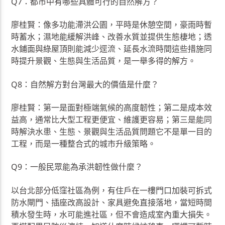
Q7：都市中有哪些具體可行的自然解方？
廖桂賢：像多功能滯洪公園，平時是休憩空間，豪雨時暫
時蓄水；濕地能緩解洪峰、改善水質並提供生態棲地；透
水鋪面與綠屋頂則能減少逕流、延長水流時間這些措施同
時提升景觀、生態與生活品質，是一舉多得的解方。
Q8：自然解方對台灣最大的價值是什麼？
廖桂賢：第一是面對極端氣候的高度韌性；第二是成本效
益高，通常比大型工程更便宜、維護更容易；第三是能同
時解決水患、生態、景觀與生活品質問題它不是單一目的
工程，而是一種整合式的城市升級策略。
Q9：一般民眾能為承洪韌性做什麼？
以台北部分低窪社區為例，有住戶在一樓門口加裝可拆式
防水閘門、插座改高設計、家具避免直接落地，當短時間
積水發生時，水可能進社區，但不會造成室內重大損失。