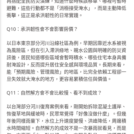
再搭配里民防災演練，知道什麼時候該移車、哪裡可暫時
避難，這些行動都不是「消極接受淹水」，而是主動降低
衝擊，這正是承洪韌性的日常實踐。
Q10：承洪韌性會不會影響房價？
以日本東京部分河川沿線社區為例，早期因靠近水系被視
為風險區，但在引入滯洪綠地、親水公園與明確的防災資
訊後，居民知道哪些區域會暫時積水、哪些住宅本身具備
耐淹設計，反而提升居住安全感與環境品質。長期來看，
能「預期風險、管理風險」的地區，比完全依賴工程卻一
旦失效就大淹水的地方，更容易累積信任與價值。
Q11：自然解方會不會比較慢、看不到成效？
以台灣部分河川復育案例來看，剛開始拆除混凝土護岸、
恢復草地與緩坡時，民眾常覺得「好像沒做什麼」。但幾
年後同樣雨量下，水位上升速度變慢、洪峰降低，周邊積
水時間縮短。自然解方的成效不是一次暴雨就看見，而是