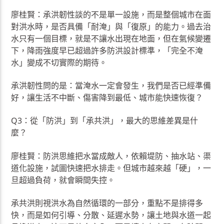
廖桂賢：承洪韌性談的不是單一設施，而是整個城市在面
對洪水時，是否具備「耐淹」與「復原」的能力。過去治
水只有一個目標，就是不讓水出現在地面，但在氣候變遷
下，降雨強度早已超過許多防洪設計標準，「完全不淹
水」變成不切實際的期待。
承洪韌性問的是：當淹水一定會發生，我們是否已經準備
好，讓生活不中斷、傷害降到最低、城市能快速恢復？
Q3：從「防洪」到「承共洪」，最大的思維差異是什
麼？
廖桂賢：防洪思維把水當成敵人，依賴堤防、抽水站、渠
道化設施，試圖快速把水排走。但城市越來越「硬」，一
旦超過負荷，就會瞬間失控。
承共洪則視洪水為自然循環的一部分，重點不是排得多
快，而是如何引導、分散、延遲水勢，讓土地與水道一起