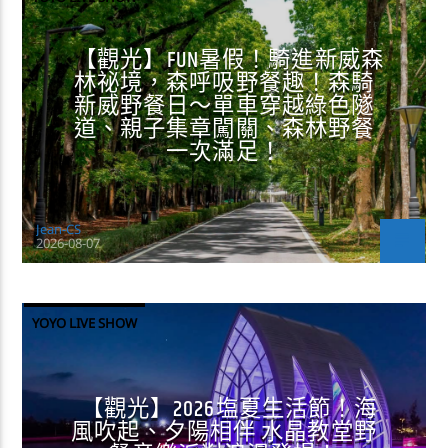
【觀光】FUN暑假！騎進新威森
林祕境，森呼吸野餐趣！森騎
新威野餐日～單車穿越綠色隧
道、親子集章闖關、森林野餐
一次滿足！
Jean-CS
2026-08-07
YOYO LIVE SHOW
【觀光】2026塩夏生活節！海
風吹起、夕陽相伴 水晶教堂野