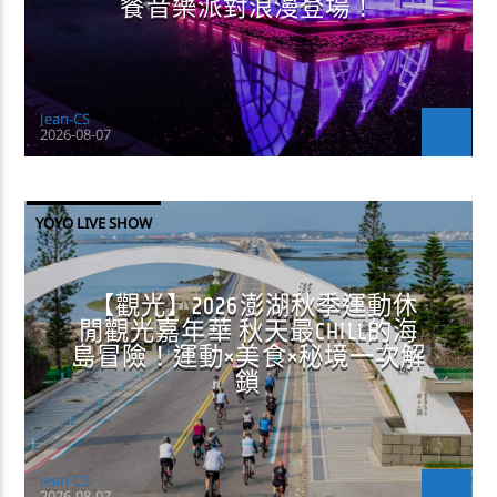
餐音樂派對浪漫登場！
Jean-CS
2026-08-07
YOYO LIVE SHOW
【觀光】2026澎湖秋季運動休
閒觀光嘉年華 秋天最CHILL的海
島冒險！運動×美食×秘境一次解
鎖
Jean-CS
2026-08-07