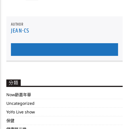
AUTHOR
JEAN-CS
AUTHOR'S ARCHIVE
分類
Now齡嘉年華
Uncategorized
YoYo Live show
保健