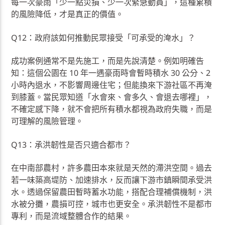
每一次豪雨「少一點災損、少一次緊急動員」，這種累積
的風險降低，才是真正的價值。
Q12：政府該如何推動民眾接受「可承受的淹水」？
成功案例通常不是先施工，而是先說清楚。例如明確告
知：這個公園在 10 年一遇豪雨時會暫時積水 30 公分、2
小時內退水，不影響周邊住宅；但能換來下游社區不再淹
到膝蓋。當民眾知道「水會來、會多久、會退去哪裡」，
不確定感下降，就不會把所有積水都視為政府失職，而是
可理解的風險管理。
Q13：承洪韌性是否只適合都市？
在中南部農村，許多農田本來就是天然的滯洪空間。過去
若一味築高堤防、加速排水，反而讓下游市鎮瞬間承受洪
水。透過保留農田暫時蓄水功能，搭配合理補償機制，洪
水被分攤，農損可控，城市也更安全。承洪韌性不是都市
專利，而是流域整體合作的結果。