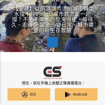
PREVIOUS POST
【營建】從防洪到共洪的城市轉型
水擋不住的時代 城市該怎麼一起
撐？不是不淹水而是淹得住、撐得
久、走得快 當豪雨變日常，城市需
要的新生存智慧
現在，就在手機上收聽正聲廣播電台：
iOS
Android