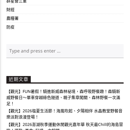
群星薈三重
財經
農糧署
防疫
近期文章
【觀光】FUN暑假！騎進新威森林祕境，森呼吸野餐趣！森騎新
威野餐日～單車穿越綠色隧道、親子集章闖關、森林野餐一次滿
足！
【觀光】2026塩夏生活節！海風吹起、夕陽相伴 水晶教堂野餐音
樂派對浪漫登場！
【觀光】2026澎湖秋季運動休閒觀光嘉年華 秋天最Chill的海島冒