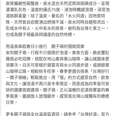
泉質屬鹼性碳酸泉，泉水混合天然泥質與硫磺成分，呈現
濃濁乳灰色，溫度約攝氏75度，浸泡時觸感滑潤，深受泡
湯族群喜愛。除了溫泉，著名的「水火同源」因地質特
殊，天然氣自岩壁湧出燃燒不滅，泉水同時自縫隙流出，
形成水中有火、火中有水的奇景，被列為台灣七景之一，
也成為關子嶺最具辨識度的自然地標。
用溫泉串起春日小旅行 關子嶺的慢遊提案
來到關子嶺，行程不只侷限於泡湯。美食方面，脆皮甕缸
雞是必吃招牌，搭配在地山產與東山咖啡，讓山城風味更
添層次。白天可穿梭於碧雲寺與水火同源步道，或順遊東
山咖啡公路。相較秋冬旺季，春季更適合搭乘「台灣好行
－關子嶺線」輕鬆進出，用「慢」的方式感受自然、飲食
與文化。讓泡湯不再只是冬季限定，而是成為四季皆可安
排的健康旅遊選項。關子嶺，正以溫暖的泥湯與豐富的春
季風景，邀請旅人放慢腳步，感受南台灣山城獨有的療癒
日常。
更多關子嶺與全台溫泉區資訊，請參考「台灣好湯」官方