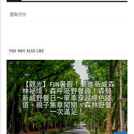
彙
整
YOU MAY ALSO LIKE
YOYO LIVE SHOW
【觀光】FUN暑假！騎進新威森
林祕境，森呼吸野餐趣！森騎
新威野餐日～單車穿越綠色隧
道、親子集章闖關、森林野餐
一次滿足！