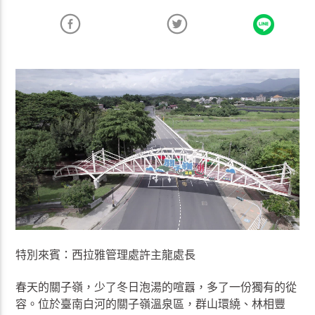
特別來賓：西拉雅管理處許主龍處長
春天的關子嶺，少了冬日泡湯的喧囂，多了一份獨有的從
容。位於臺南白河的關子嶺溫泉區，群山環繞、林相豐