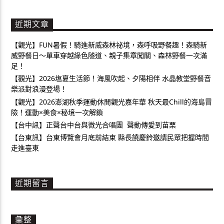
近期文章
【觀光】FUN暑假！騎進新威森林祕境，森呼吸野餐趣！森騎新
威野餐日～單車穿越綠色隧道、親子集章闖關、森林野餐一次滿
足！
【觀光】2026塩夏生活節！海風吹起、夕陽相伴 水晶教堂野餐音
樂派對浪漫登場！
【觀光】2026澎湖秋季運動休閒觀光嘉年華 秋天最Chill的海島冒
險！運動×美食×秘境一次解鎖
【台中訊】正聲台中台與微光合唱團 聲動傳愛到苗栗
【台東訊】台東博覽會月底前結束 縣長饒慶鈴邀請民眾把握時間
走進臺東
近期留言
彙整