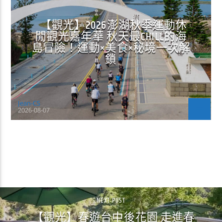
【觀光】2026澎湖秋季運動休
閒觀光嘉年華 秋天最CHILL的海
島冒險！運動×美食×秘境一次解
鎖
Jean-CS
2026-08-07
CONTINUE READING
NEXT POST
【觀光】春遊台中後花園 走進春