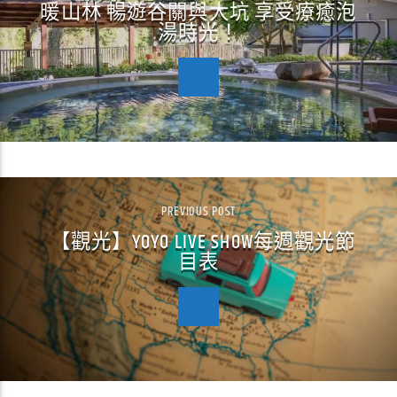
暖山林 暢遊谷關與大坑 享受療癒泡
湯時光！
PREVIOUS POST
【觀光】YOYO LIVE SHOW每週觀光節
目表