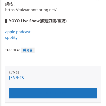
網站：
https://taiwanhotspring.net/
▍
YOYO Live Show(歡迎訂閱/重聽)
apple podcast
spotity
TAGGED AS
觀光署
AUTHOR
JEAN-CS
AUTHOR'S ARCHIVE