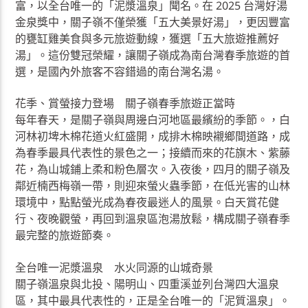
富，以全台唯一的「泥漿溫泉」聞名。在 2025 台灣好湯
金泉獎中，關子嶺不僅榮獲「五大美景好湯」，更因豐富
的甕缸雞美食與多元旅遊動線，獲選「五大旅遊推薦好
湯」。這份雙冠榮耀，讓關子嶺成為南台灣春季旅遊的首
選，是國內外旅客不容錯過的南台灣名湯。
花季、賞螢接力登場 關子嶺春季旅遊正當時
每年春天，是關子嶺與周邊白河地區最繽紛的季節。，白
河林初埤木棉花道火紅盛開，成排木棉映襯鄉間道路，成
為春季最具代表性的景色之一；接續而來的花旗木、紫藤
花，為山城鋪上柔和粉色層次。入夜後，四月的關子嶺及
鄰近楠西梅嶺一帶，則迎來螢火蟲季節，在低光害的山林
環境中，點點螢光成為春夜最迷人的風景。白天賞花健
行、夜晚觀螢，再回到溫泉區泡湯放鬆，構成關子嶺春季
最完整的旅遊節奏。
全台唯一泥漿溫泉 水火同源的山城奇景
關子嶺溫泉與北投、陽明山、四重溪並列台灣四大溫泉
區，其中最具代表性的，正是全台唯一的「泥質溫泉」。