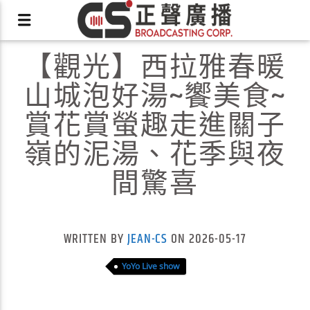
【觀光】西拉雅春暖
山城泡好湯~饗美食~
賞花賞螢趣走進關子
嶺的泥湯、花季與夜
X
間驚喜
WRITTEN BY
JEAN-CS
ON 2026-05-17
YoYo Live show