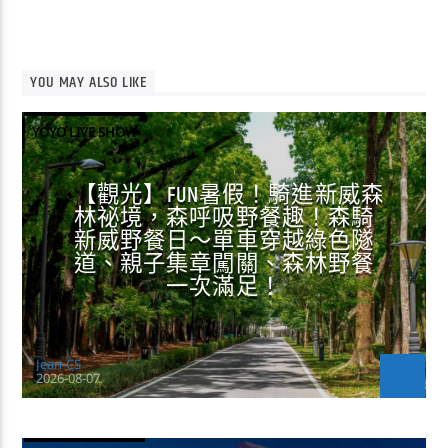
YOU MAY ALSO LIKE
YOYO LIVE SHOW
【觀光】FUN暑假！騎進新威森
林祕境，森呼吸野餐趣！森騎
新威野餐日～單車穿越綠色隧
道、親子集章闖關、森林野餐
一次滿足！
Jean-CS
2026-08-07