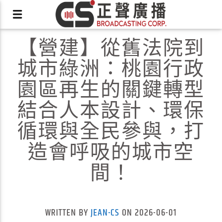
【營建】從舊法院到
城市綠洲：桃園行政
園區再生的關鍵轉型
結合人本設計、環保
X
循環與全民參與，打
造會呼吸的城市空
間！
WRITTEN BY
JEAN-CS
ON 2026-06-01