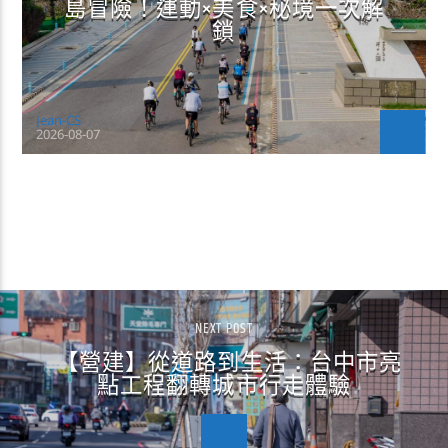
島冒險！運動×美食×秘境一次解
鎖
Jean-CS
2026-08-07
CONTINUE READING
NEXT POST
【營建】從道路到生活：台中市亮
點工程翻轉城市行走體驗