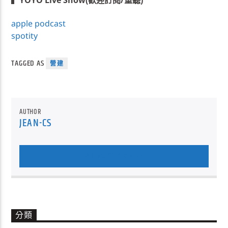
▍
YOYO Live Show(歡迎訂閱/重聽)
apple podcast
spotity
TAGGED AS
營建
AUTHOR
JEAN-CS
AUTHOR'S ARCHIVE
分類