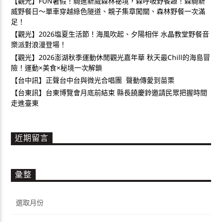
【觀光】FUN暑假！騎進新威森林祕境，森呼吸野餐趣！森騎新
威野餐日～單車穿越綠色隧道、親子集章闖關、森林野餐一次滿
足！
【觀光】2026塩夏生活節！海風吹起、夕陽相伴 水晶教堂野餐音
樂派對浪漫登場！
【觀光】2026澎湖秋季運動休閒觀光嘉年華 秋天最Chill的海島冒
險！運動×美食×秘境一次解鎖
【台中訊】正聲台中台與微光合唱團 聲動傳愛到苗栗
【台東訊】台東博覽會月底前結束 縣長饒慶鈴邀請民眾把握時間
走進臺東
近期留言
彙整
彙
整