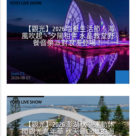
YOYO LIVE SHOW
【觀光】2026塩夏生活節！海
風吹起、夕陽相伴 水晶教堂野
餐音樂派對浪漫登場！
Jean-CS
2026-08-07
YOYO LIVE SHOW
【觀光】2026澎湖秋季運動休
閒觀光嘉年華 秋天最CHILL的海